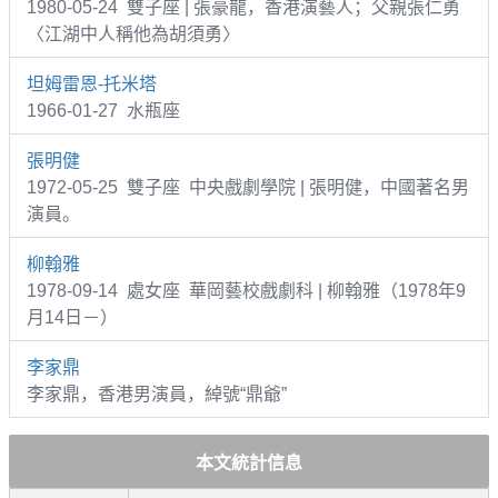
1980-05-24 雙子座 | 張豪龍，香港演藝人；父親張仁勇
〈江湖中人稱他為胡須勇〉
坦姆雷恩-托米塔
1966-01-27 水瓶座
張明健
1972-05-25 雙子座 中央戲劇學院 | 張明健，中國著名男
演員。
柳翰雅
1978-09-14 處女座 華岡藝校戲劇科 | 柳翰雅（1978年9
月14日－）
李家鼎
李家鼎，香港男演員，綽號“鼎爺”
本文統計信息