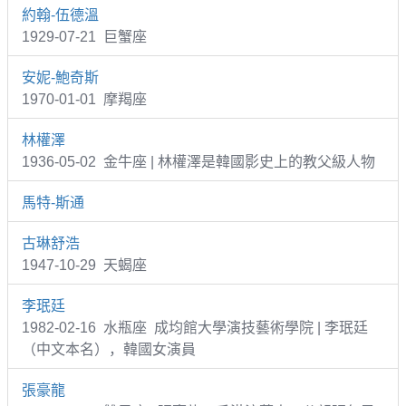
約翰-伍德溫
1929-07-21 巨蟹座
安妮-鮑奇斯
1970-01-01 摩羯座
林權澤
1936-05-02 金牛座 | 林權澤是韓國影史上的教父級人物
馬特-斯通
古琳舒浩
1947-10-29 天蝎座
李珉廷
1982-02-16 水瓶座 成均館大學演技藝術學院 | 李珉廷
（中文本名），韓國女演員
張豪龍