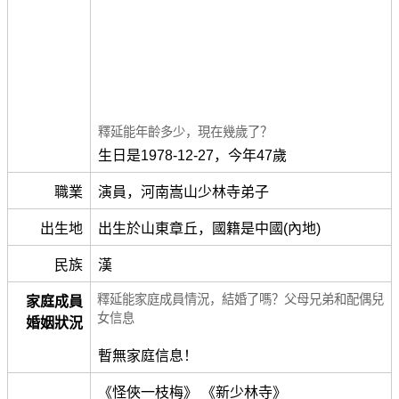
釋延能年齡多少，現在幾歲了？
生日是1978-12-27，今年47歲
職業
演員，河南嵩山少林寺弟子
出生地
出生於山東章丘，國籍是中國(內地)
民族
漢
釋延能家庭成員情況，結婚了嗎？父母兄弟和配偶兒
家庭成員
女信息
婚姻狀況
暫無家庭信息！
《怪俠一枝梅》 《新少林寺》