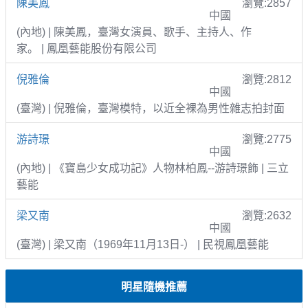
陳美鳳
瀏覽:2857
中國
(內地) | 陳美鳳，臺灣女演員、歌手、主持人、作
家。 | 鳳凰藝能股份有限公司
倪雅倫
瀏覽:2812
中國
(臺灣) | 倪雅倫，臺灣模特，以近全裸為男性雜志拍封面
游詩璟
瀏覽:2775
中國
(內地) | 《寶島少女成功記》人物林柏鳳--游詩璟飾 | 三立
藝能
梁又南
瀏覽:2632
中國
(臺灣) | 梁又南（1969年11月13日-） | 民視鳳凰藝能
明星隨機推薦