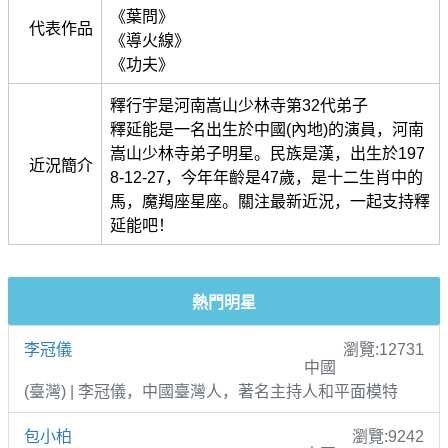
《葉問》
代表作品
《導火線》
《功夫》
釋行宇是河南嵩山少林寺第32代弟子
釋延能是一名出生於中國(內地)的演員，河南
嵩山少林寺弟子明星。民族是漢，出生於197
近況簡介
8-12-27，今年年齡是47歲，是十二生肖中的
馬，魔羯座星座。關注最新近況，一起支持釋
延能吧！
熱門明星
李冠儀
瀏覽:12731
中國
(臺灣) | 李冠儀，中國臺灣人，著名主持人和平面模特
包小柏
瀏覽:9242