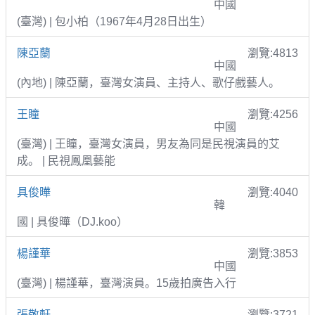
中國
(臺灣) | 包小柏（1967年4月28日出生）
陳亞蘭
瀏覽:4813
中國
(內地) | 陳亞蘭，臺灣女演員、主持人、歌仔戲藝人。
王瞳
瀏覽:4256
中國
(臺灣) | 王瞳，臺灣女演員，男友為同是民視演員的艾
成。 | 民視鳳凰藝能
具俊曄
瀏覽:4040
韓
國 | 具俊曄（DJ.koo）
楊謹華
瀏覽:3853
中國
(臺灣) | 楊謹華，臺灣演員。15歲拍廣告入行
張敬軒
瀏覽:3721