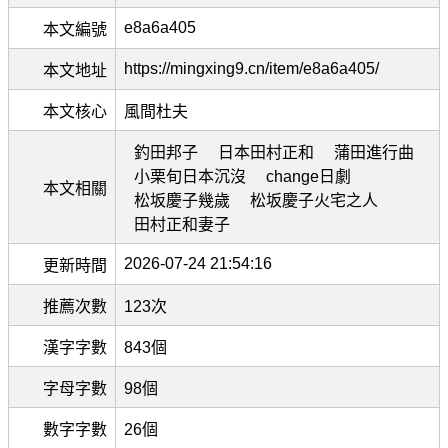
e8a6a405
本文編號
https://mingxing9.cn/item/e8a6a405/
本文地址
本文核心
風間杜夫
釣田邦子
日本田村正和
蒲田進行曲
小栗旬日本沉沒
change日劇
本文相關
松坂慶子幾歲
松坂慶子火宅之人
田村正和妻子
2026-07-24 21:54:16
更新時間
推薦次數
123次
漢字字數
843個
字母字數
98個
數字字數
26個