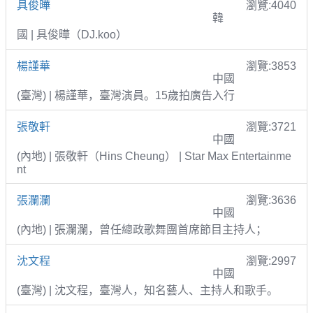
具俊曄
瀏覽:4040
韓
國 | 具俊曄（DJ.koo）
楊謹華
瀏覽:3853
中國
(臺灣) | 楊謹華，臺灣演員。15歲拍廣告入行
張敬軒
瀏覽:3721
中國
(內地) | 張敬軒（Hins Cheung） | Star Max Entertainme
nt
張瀾瀾
瀏覽:3636
中國
(內地) | 張瀾瀾，曾任總政歌舞團首席節目主持人；
沈文程
瀏覽:2997
中國
(臺灣) | 沈文程，臺灣人，知名藝人、主持人和歌手。