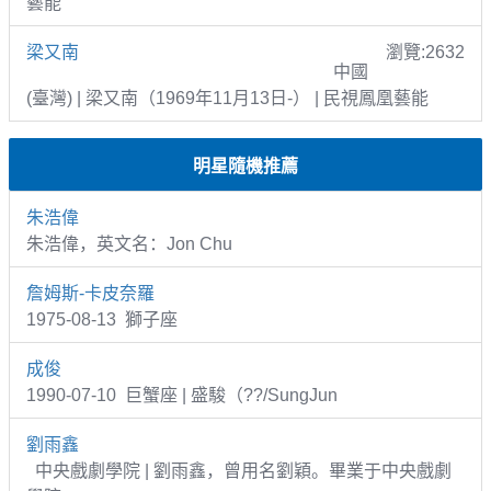
藝能
梁又南
瀏覽:2632
中國
(臺灣) | 梁又南（1969年11月13日-） | 民視鳳凰藝能
明星隨機推薦
朱浩偉
朱浩偉，英文名：Jon Chu
詹姆斯-卡皮奈羅
1975-08-13 獅子座
成俊
1990-07-10 巨蟹座 | 盛駿（??/SungJun
劉雨鑫
中央戲劇學院 | 劉雨鑫，曾用名劉穎。畢業于中央戲劇