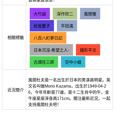
暫無家庭信息！
大竹誠
深作欣二
風間徹
松坂慶子
平田滿
相關標籤
八百八町夢日記
日本沉沒‑希望之人‑
銭形平次
古畑任三郎
空中小姐
風間杜夫是一名出生於日本的男演員明星。英
文名叫做Morio Kazama，出生於1949-04-2
近況簡介
6，今年年齡是77歲，是十二生肖中的牛，金
牛座星座淨身高171cm。關注最新近況，一起
支持風間杜夫吧！