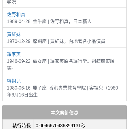
學院
佐野和真
1989-04-28 金牛座 | 佐野和真，日本藝人
買紅妹
1970-12-29 摩羯座 | 買紅妹，內地著名小品演員
羅家英
1946-09-22 處女座 | 羅家英原名羅行堂。祖籍廣東順
德。
容祖兒
1980-06-16 雙子座 香港專業教育學院 | 容祖兒（1980
年6月16日出生
本文統計信息
執行時長
0.0046670436859131秒