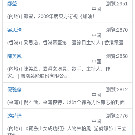
鄭瑩
瀏覽:2951
中國
(內地) | 鄭瑩，2009年度東方衛視《加油！
梁思浩
瀏覽:2870
中國
(香港) | 梁思浩，香港電臺第二臺節目主持人 | 香港電臺
陳美鳳
瀏覽:2858
中國
(內地) | 陳美鳳，臺灣女演員、歌手、主持人、作
家。 | 鳳凰藝能股份有限公司
倪雅倫
瀏覽:2812
中國
(臺灣) | 倪雅倫，臺灣模特，以近全裸為男性雜志拍封面
游詩璟
瀏覽:2776
中國
(內地) | 《寶島少女成功記》人物林柏鳳--游詩璟飾 | 三立