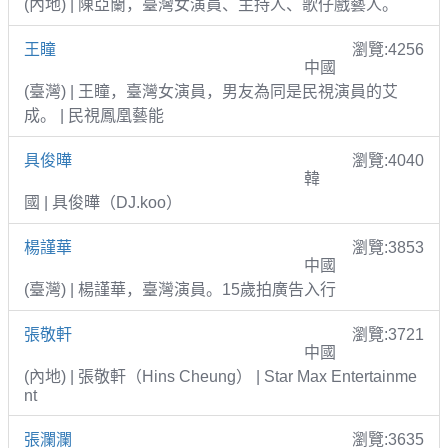
(內地) | 陳亞蘭，臺灣女演員、主持人、歌仔戲藝人。
王瞳
瀏覽:4256
中國
(臺灣) | 王瞳，臺灣女演員，男友為同是民視演員的艾
成。 | 民視鳳凰藝能
具俊曄
瀏覽:4040
韓
國 | 具俊曄（DJ.koo）
楊謹華
瀏覽:3853
中國
(臺灣) | 楊謹華，臺灣演員。15歲拍廣告入行
張敬軒
瀏覽:3721
中國
(內地) | 張敬軒（Hins Cheung） | Star Max Entertainme
nt
張瀾瀾
瀏覽:3635