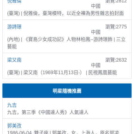
倪雅倫
瀏覽:2812
中國
(臺灣) | 倪雅倫，臺灣模特，以近全裸為男性雜志拍封面
游詩璟
瀏覽:2775
中國
(內地) | 《寶島少女成功記》人物林柏鳳--游詩璟飾 | 三立
藝能
梁又南
瀏覽:2632
中國
(臺灣) | 梁又南（1969年11月13日-） | 民視鳳凰藝能
明星隨機推薦
九吉
九吉，第三季《中國達人秀》人氣達人
郭美孜
1986-06-04 雙子座 | 郭美孜，女，上海人，原名郭凌