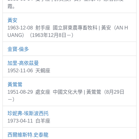
霞。
黃安
1963-12-08 射手座 國立屏東農專畜牧科 | 黃安（AN H
UANG）（1963年12月8日－）
金寶-倫多
加里-高依茲曼
1952-11-06 天蝎座
黃鶯鶯
1951-08-29 處女座 中國文化大學 | 黃鶯鶯（8月29日
－）
珍妮弗-埃斯波西托
1973-04-11 白羊座
西爾維斯特.史泰龍