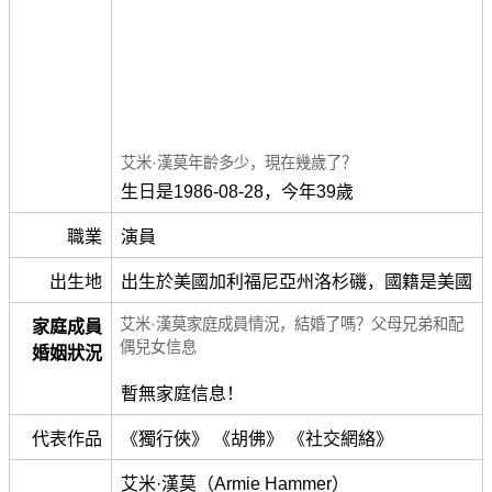
艾米·漢莫年齡多少，現在幾歲了？
生日是1986-08-28，今年39歲
職業
演員
出生地
出生於美國加利福尼亞州洛杉磯，國籍是美國
艾米·漢莫家庭成員情況，結婚了嗎？父母兄弟和配
家庭成員
偶兒女信息
婚姻狀況
暫無家庭信息！
代表作品
《獨行俠》 《胡佛》 《社交網絡》
艾米·漢莫（Armie Hammer）