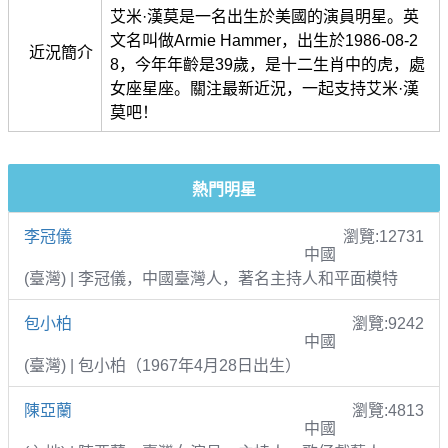
艾米·漢莫是一名出生於美國的演員明星。英
文名叫做Armie Hammer，出生於1986-08-2
近況簡介
8，今年年齡是39歲，是十二生肖中的虎，處
女座星座。關注最新近況，一起支持艾米·漢
莫吧！
熱門明星
李冠儀
瀏覽:12731
中國
(臺灣) | 李冠儀，中國臺灣人，著名主持人和平面模特
包小柏
瀏覽:9242
中國
(臺灣) | 包小柏（1967年4月28日出生）
陳亞蘭
瀏覽:4813
中國