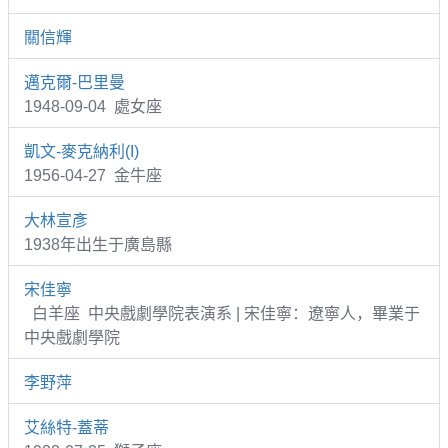
關信輝
邁克爾-巴里曼
1948-09-04 處女座
凱文-麥克納利(I)
1956-04-27 金牛座
大林宣彥
1938年出生于廣島縣
宋佳寧
白羊座 中央戲劇學院表演系 | 宋佳寧：遼寧人，畢業于
中央戲劇學院
李野萍
艾絲特-蓋蒂