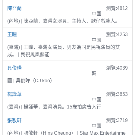
陳亞蘭
瀏覽:4812
中國
(內地) | 陳亞蘭，臺灣女演員、主持人、歌仔戲藝人。
王瞳
瀏覽:4253
中國
(臺灣) | 王瞳，臺灣女演員，男友為同是民視演員的艾
成。 | 民視鳳凰藝能
具俊曄
瀏覽:4039
韓
國 | 具俊曄（DJ.koo）
楊謹華
瀏覽:3853
中國
(臺灣) | 楊謹華，臺灣演員。15歲拍廣告入行
張敬軒
瀏覽:3719
中國
(內地) | 張敬軒（Hins Cheung） | Star Max Entertainme