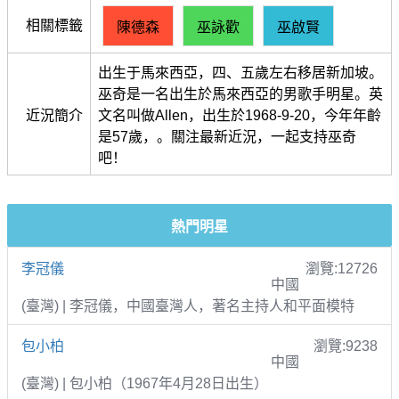
相關標籤
陳德森
巫詠歡
巫啟賢
出生于馬來西亞，四、五歲左右移居新加坡。
巫奇是一名出生於馬來西亞的男歌手明星。英
近況簡介
文名叫做Allen，出生於1968-9-20，今年年齡
是57歲，。關注最新近況，一起支持巫奇
吧！
熱門明星
李冠儀
瀏覽:12726
中國
(臺灣) | 李冠儀，中國臺灣人，著名主持人和平面模特
包小柏
瀏覽:9238
中國
(臺灣) | 包小柏（1967年4月28日出生）