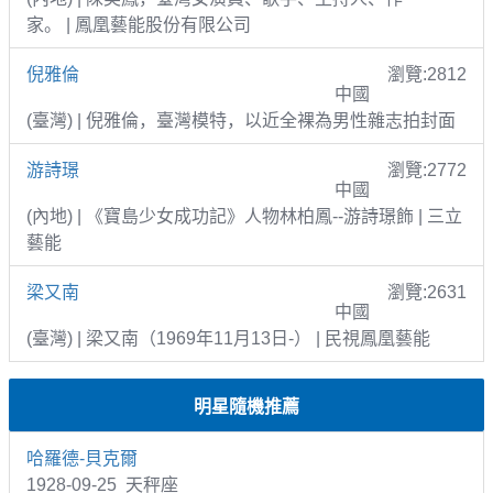
家。 | 鳳凰藝能股份有限公司
倪雅倫
瀏覽:2812
中國
(臺灣) | 倪雅倫，臺灣模特，以近全裸為男性雜志拍封面
游詩璟
瀏覽:2772
中國
(內地) | 《寶島少女成功記》人物林柏鳳--游詩璟飾 | 三立
藝能
梁又南
瀏覽:2631
中國
(臺灣) | 梁又南（1969年11月13日-） | 民視鳳凰藝能
明星隨機推薦
哈羅德-貝克爾
1928-09-25 天秤座