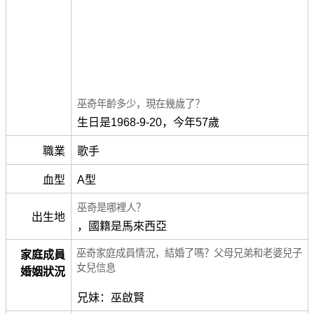
巫奇年齡多少，現在幾歲了？
生日是1968-9-20，今年57歲
職業
歌手
血型
A型
巫奇是哪裡人？
出生地
，國籍是馬來西亞
巫奇家庭成員情況，結婚了嗎？父母兄弟和老婆兒子
家庭成員
女兒信息
婚姻狀況
兄妹：巫啟賢