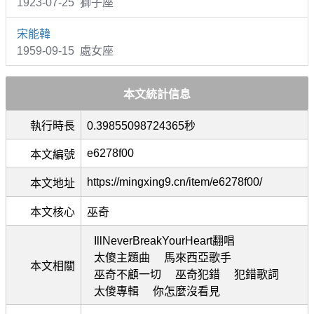
1923-07-25 獅子座
宋能韓
1959-09-15 處女座
本文統計信息
執行時長
0.39855098724365秒
e6278f00
本文編號
https://mingxing9.cn/item/e6278f00/
本文地址
本文核心
巫奇
IllNeverBreakYourHeart翻唱
太傻主題曲
馬來西亞歌手
本文相關
巫奇不顧一切
巫奇犯錯
犯錯歌詞
太傻專輯
你怎麼沒看見