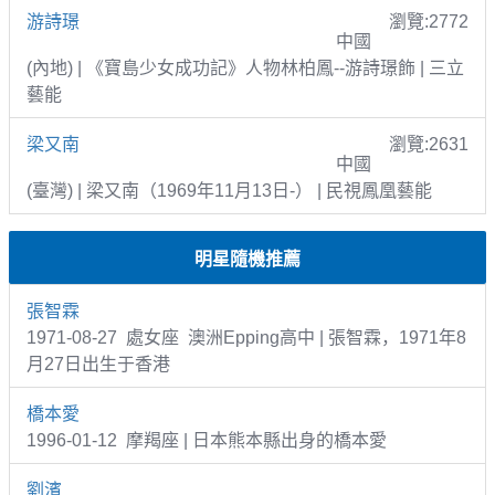
游詩璟
瀏覽:2772
中國
(內地) | 《寶島少女成功記》人物林柏鳳--游詩璟飾 | 三立
藝能
梁又南
瀏覽:2631
中國
(臺灣) | 梁又南（1969年11月13日-） | 民視鳳凰藝能
明星隨機推薦
張智霖
1971-08-27 處女座 澳洲Epping高中 | 張智霖，1971年8
月27日出生于香港
橋本愛
1996-01-12 摩羯座 | 日本熊本縣出身的橋本愛
劉濱