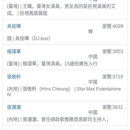
(臺灣) | 王瞳，臺灣女演員，男友為同是民視演員的艾
成。 | 民視鳳凰藝能
具俊曄
瀏覽:4039
韓
國 | 具俊曄（DJ.koo）
楊謹華
瀏覽:3853
中國
(臺灣) | 楊謹華，臺灣演員。15歲拍廣告入行
張敬軒
瀏覽:3719
中國
(內地) | 張敬軒（Hins Cheung） | Star Max Entertainme
nt
張瀾瀾
瀏覽:3631
中國
(內地) | 張瀾瀾，曾任總政歌舞團首席節目主持人；