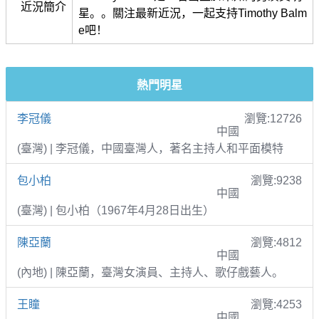
近況簡介
星。。關注最新近況，一起支持Timothy Balm
e吧！
熱門明星
李冠儀
瀏覽:12726
中國
(臺灣) | 李冠儀，中國臺灣人，著名主持人和平面模特
包小柏
瀏覽:9238
中國
(臺灣) | 包小柏（1967年4月28日出生）
陳亞蘭
瀏覽:4812
中國
(內地) | 陳亞蘭，臺灣女演員、主持人、歌仔戲藝人。
王瞳
瀏覽:4253
中國