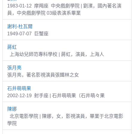
1983-01-12 摩羯座 中央戲劇學院 | 劉濱，國內著名演
員，中央戲劇學院 03級表演系畢業
謝利-杜瓦爾
1949-07-07 巨蟹座
蔣虹
上海幼兒師范專科學校 | 蔣虹，演員，上海人
張月亮
張月亮，著名影視演員張鐵林之女
石井萌萌果
2002-12-19 射手座 | 石井萌萌果（石井萌々果
陳娜
北京電影學院 | 陳娜，女，影視演員，畢業于北京電影
學院