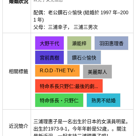
婚姻狀況
配偶：老公鑽石☆愉快 (結婚於 1997 年–200
1 年)
父母：三浦幸子， 三浦三男次
大野干代
瀨能梓
羽田惠理香
宮前真樹
鑽石☆愉快
R.O.D ‑THE TV‑
相關標籤
美麗鄰人
特命系長只野仁:最後的劇...
特命係長・只野仁
熟男不結婚
三浦理惠子是一名出生於日本的女演員明星。
近況簡介
出生於1973-9-1，今年年齡是52歲，。關注