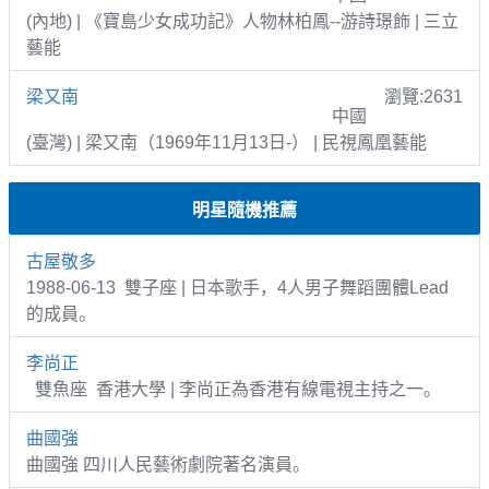
(內地) | 《寶島少女成功記》人物林柏鳳--游詩璟飾 | 三立
藝能
梁又南
瀏覽:2631
中國
(臺灣) | 梁又南（1969年11月13日-） | 民視鳳凰藝能
明星隨機推薦
古屋敬多
1988-06-13 雙子座 | 日本歌手，4人男子舞蹈團體Lead
的成員。
李尚正
雙魚座 香港大學 | 李尚正為香港有線電視主持之一。
曲國強
曲國強 四川人民藝術劇院著名演員。