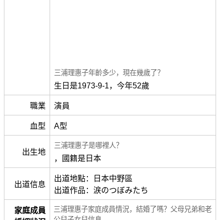
三浦理惠子年齡多少，現在幾歲了？
生日是1973-9-1，今年52歲
職業
演員
血型
A型
三浦理惠子是哪裡人？
出生地
，國籍是日本
出道地點：日本中野區
出道信息
出道作品：涙のつぼみたち
三浦理惠子家庭成員情況，結婚了嗎？父母兄弟和老
家庭成員
公兒子女兒信息