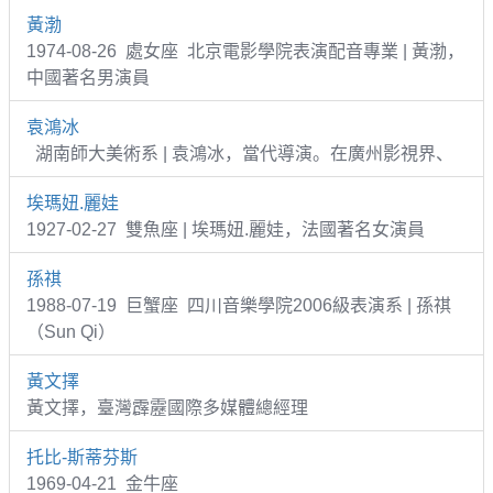
黃渤
1974-08-26 處女座 北京電影學院表演配音專業 | 黃渤，
中國著名男演員
袁鴻冰
湖南師大美術系 | 袁鴻冰，當代導演。在廣州影視界、
埃瑪妞.麗娃
1927-02-27 雙魚座 | 埃瑪妞.麗娃，法國著名女演員
孫祺
1988-07-19 巨蟹座 四川音樂學院2006級表演系 | 孫祺
（Sun Qi）
黃文擇
黃文擇，臺灣霹靂國際多媒體總經理
托比-斯蒂芬斯
1969-04-21 金牛座