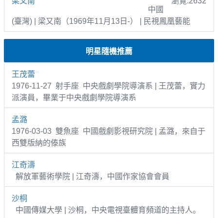
梁又南
瀏覽:2632
中國
(臺灣) | 梁又南（1969年11月13日-） | 民視鳳凰藝能
明星隨機推薦
王茂蕾
1976-11-27 射手座 中央戲劇學院導演系 | 王茂蕾，實力
派演員，畢業于中央戲劇學院導演系
孟潞
1976-03-03 雙魚座 中國戲劇影視研究院 | 孟潞，來自于
西雙版納的傣族
江奇濤
解放軍藝術學院 | 江奇濤，中國作家協會會員
沙桐
中國傳媒大學 | 沙桐，中央電視臺體育頻道的主持人。