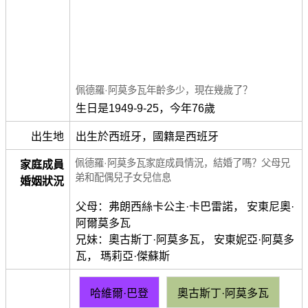
佩德羅·阿莫多瓦年齡多少，現在幾歲了？
生日是1949-9-25，今年76歲
出生地
出生於西班牙，國籍是西班牙
佩德羅·阿莫多瓦家庭成員情況，結婚了嗎？父母兄
家庭成員
弟和配偶兒子女兒信息
婚姻狀況
父母：弗朗西絲卡公主·卡巴雷諾， 安東尼奧·
阿爾莫多瓦
兄妹：奧古斯丁·阿莫多瓦， 安東妮亞·阿莫多
瓦， 瑪莉亞·傑蘇斯
哈維爾·巴登
奧古斯丁·阿莫多瓦