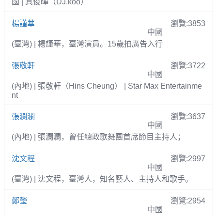
國 | 具俊曄（DJ.koo）
楊謹華
瀏覽:3853
中國
(臺灣) | 楊謹華，臺灣演員。15歲拍廣告入行
張敬軒
瀏覽:3722
中國
(內地) | 張敬軒（Hins Cheung） | Star Max Entertainme
nt
張瀾瀾
瀏覽:3637
中國
(內地) | 張瀾瀾，曾任總政歌舞團首席節目主持人；
沈文程
瀏覽:2997
中國
(臺灣) | 沈文程，臺灣人，知名藝人、主持人和歌手。
鄭瑩
瀏覽:2954
中國