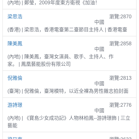
(內地) | 鄭瑩，2009年度東方衛視《加油！
梁思浩
瀏覽:2870
中國
(香港) | 梁思浩，香港電臺第二臺節目主持人 | 香港電臺
陳美鳳
瀏覽:2858
中國
(內地) | 陳美鳳，臺灣女演員、歌手、主持人、作
家。 | 鳳凰藝能股份有限公司
倪雅倫
瀏覽:2813
中國
(臺灣) | 倪雅倫，臺灣模特，以近全裸為男性雜志拍封面
游詩璟
瀏覽:2776
中國
(內地) | 《寶島少女成功記》人物林柏鳳--游詩璟飾 | 三立
藝能