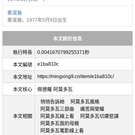
黨淏瀚
黨淏瀚，1977年5月9日出生
本文統計信息
執行時長
0.0041670799255371秒
e1ba810c
本文編號
https://mingxing9.cn/item/e1ba810c/
本文地址
本文核心
佩德羅·阿莫多瓦
悄悄告訴她
阿莫多瓦風格
阿莫多瓦三部曲
痛苦與榮耀
本文相關
阿莫多瓦線上看
阿莫多瓦切膚慾謀
阿莫多瓦我的母親
阿莫多瓦電影線上看