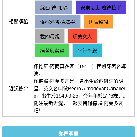
蘿西·德·帕瑪
安東尼奧·班德拉斯
相關標籤
潘妮洛普·克魯茲
切膚慾謀
我的母親
玩美女人
痛苦與榮耀
平行母親
佩德羅·阿爾莫多瓦（1951-）西班牙著名導
演。
佩德羅·阿莫多瓦是一名出生於西班牙的明
近況簡介
星。英文名叫做Pedro Almodóvar Caballer
o，出生於1949-9-25，今年年齡是76歲，。
關注最新近況，一起支持佩德羅·阿莫多瓦
吧！
熱門明星