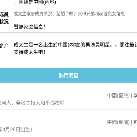
，國籍是中國(內地)
成太生家庭成員情況，結婚了嗎？父母兄弟和老婆兒女信息
成員
狀況
暫無家庭信息！
成太生是一名出生於中國(內地)的男演員明星。。關注最
簡介
支持成太生吧！
熱門明星
中國(臺灣) | 
臺灣人，著名主持人和平面模特
中國(臺灣) | 
年4月28日出生）