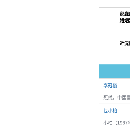
家庭
婚姻
近況
李冠儀
冠儀，中國
包小柏
小柏（1967