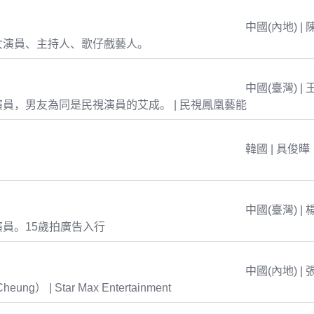
中國(內地) | 
女演員、主持人、歌仔戲藝人。
中國(臺灣) | 
員，男友為同是民視演員的艾成。 | 民視鳳凰藝能
韓國 | 具俊曄
中國(臺灣) | 
員。15歲拍廣告入行
中國(內地) | 
eung） | Star Max Entertainment