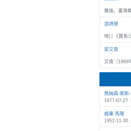
雅倫，臺灣
游詩璟
地) | 《寶
梁又南
又南（1969
喬納森-萊斯
1977-07-27
威廉·馬隆
1952-11