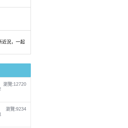
新近況，一起
瀏覽:12720
李
瀏覽:9234
包