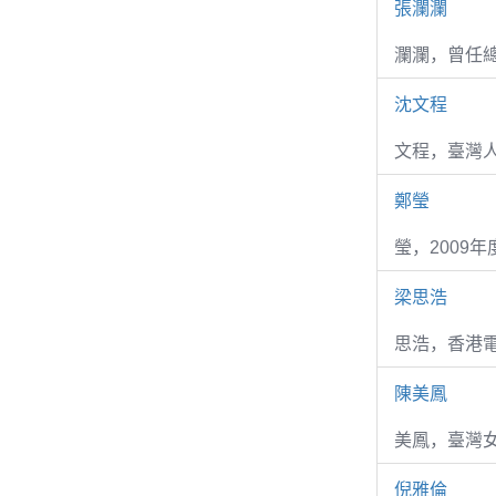
張瀾瀾
瀾瀾，曾任
沈文程
文程，臺灣
鄭瑩
瑩，2009
梁思浩
思浩，香港電
陳美鳳
美鳳，臺灣女
倪雅倫