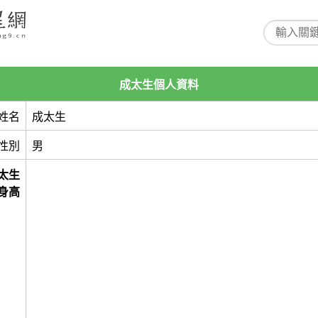
成太生個人資料
姓名
成太生
性別
男
太生
身高