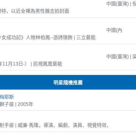
中國(臺灣) | 
模特，以近全裸為男性雜志拍封面
中國(內
島少女成功記》人物林柏鳳--游詩璟飾 | 三立藝能
中國(臺灣) | 
年11月13日-） | 民視鳳凰藝能
明星隨機推薦
-梅耶斯
 獅子座 | 2005年
-30 射手座 | 威廉·馬隆，導演、編劇、演員、視覺特效、