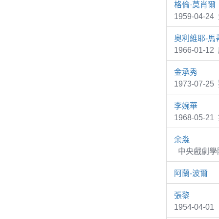
格倫·莫肖爾
1959-04
奧利維耶-馬
1966-01-1
金承秀
1973-07
李婉華
1968-05-
余淼
中央戲劇學院
阿蘭-波爾
張黎
1954-04