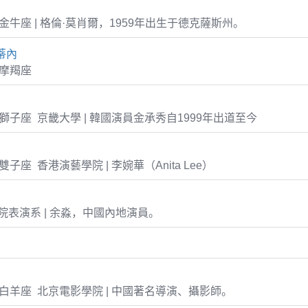
-24 金牛座 | 格倫·莫肖爾，1959年出生于德克薩斯州。
蒂內
2 摩羯座
-25 獅子座 京畿大學 | 韓國演員金承秀自1999年出道至今
21 雙子座 香港演藝學院 | 李婉華（Anita Lee）
表演系 | 余淼，中國內地演員。
-01 白羊座 北京電影學院 | 中國著名導演、攝影師。