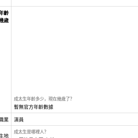
年齡
幾歲
成太生年齡多少，現在幾歲了？
暫無官方年齡數據
職業
演員
成太生是哪裡人？
生地