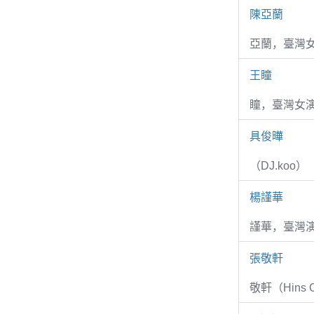
陳亞蘭
亞蘭，臺灣
王瞳
瞳，臺灣女演
具俊曄
（DJ.koo）
楊謹華
謹華，臺灣演
張敬軒
敬軒（Hins Ch