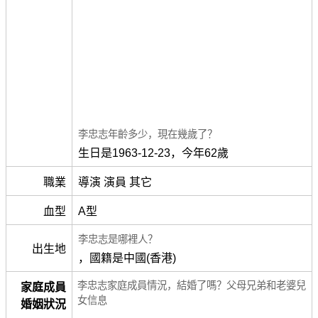
李忠志年齡多少，現在幾歲了？
生日是1963-12-23，今年62歲
職業
導演 演員 其它
血型
A型
李忠志是哪裡人？
出生地
，國籍是中國(香港)
李忠志家庭成員情況，結婚了嗎？父母兄弟和老婆兒
家庭成員
女信息
婚姻狀況