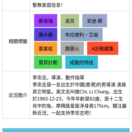
暫無家庭信息！
鄭保瑞
吳京
安迪·鄭
陳木勝
布拉德利・艾倫
相關標籤
重案組
霹靂火
A計劃續集
寶貝計劃
成龍的特技
李忠志，導演、動作指導
李忠志是一名出生於中國(香港)的男導演 演員
其它明星。英文名叫做Chi, Li Chung，出生
近況簡介
於1963-12-23，今年年齡是62歲，是十二生
肖中的兔，摩羯座星座淨身高175cm。關注最
新近況，一起支持李忠志吧！