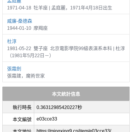
孟庭麗
1971-04-18 牡羊座 | 孟庭麗，1971年4月18日出生
威廉-桑德森
1944-01-10 摩羯座
杜淳
1981-05-22 雙子座 北京電影學院99級表演系本科 | 杜淳
（1981年5月22日－）
張霜劍
張霜建，魔術世家
本文統計信息
執行時長
0.36312985420227秒
e03cce33
本文編號
https://mingxing9.cn/item/e03cce33/
本文地址