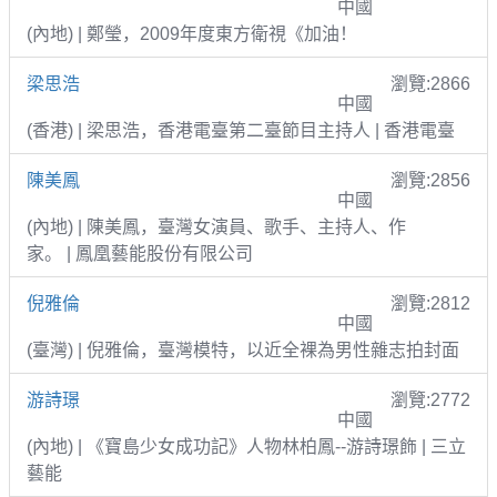
中國
(內地) | 鄭瑩，2009年度東方衛視《加油！
梁思浩
瀏覽:2866
中國
(香港) | 梁思浩，香港電臺第二臺節目主持人 | 香港電臺
陳美鳳
瀏覽:2856
中國
(內地) | 陳美鳳，臺灣女演員、歌手、主持人、作
家。 | 鳳凰藝能股份有限公司
倪雅倫
瀏覽:2812
中國
(臺灣) | 倪雅倫，臺灣模特，以近全裸為男性雜志拍封面
游詩璟
瀏覽:2772
中國
(內地) | 《寶島少女成功記》人物林柏鳳--游詩璟飾 | 三立
藝能