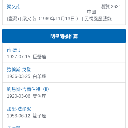
梁又南
瀏覽:2631
中國
(臺灣) | 梁又南（1969年11月13日-） | 民視鳳凰藝能
明星隨機推薦
南-馬丁
1927-07-15 巨蟹座
勞倫斯-戈登
1936-03-25 白羊座
劉易斯-吉爾伯特（II）
1920-03-06 雙魚座
加里-法爾默
1953-06-12 雙子座