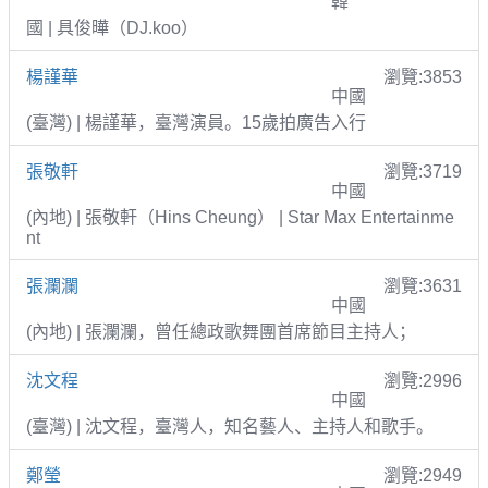
韓
國 | 具俊曄（DJ.koo）
楊謹華
瀏覽:3853
中國
(臺灣) | 楊謹華，臺灣演員。15歲拍廣告入行
張敬軒
瀏覽:3719
中國
(內地) | 張敬軒（Hins Cheung） | Star Max Entertainme
nt
張瀾瀾
瀏覽:3631
中國
(內地) | 張瀾瀾，曾任總政歌舞團首席節目主持人；
沈文程
瀏覽:2996
中國
(臺灣) | 沈文程，臺灣人，知名藝人、主持人和歌手。
鄭瑩
瀏覽:2949