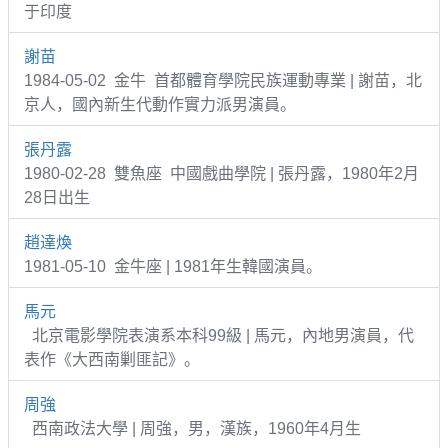
于印度
謝苗
1984-05-02 金牛 首都體育學院民族運動專業 | 謝苗，北
京人，國內新生代動作實力派男演員。
張丹露
1980-02-28 雙魚座 中國戲曲學院 | 張丹露，1980年2月
28日出生
趙達煥
1981-05-10 金牛座 | 1981年生韓國演員。
馬元
北京電影學院表演系本科99級 | 馬元，內地男演員，代
表作《大西南剿匪記》。
周強
西南政法大學 | 周強，男，漢族，1960年4月生