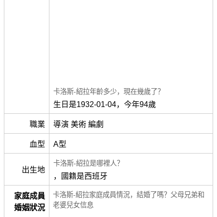
卡洛斯-紹拉年齡多少，現在幾歲了？
生日是1932-01-04，今年94歲
職業
導演 美術 編劇
血型
A型
卡洛斯-紹拉是哪裡人？
出生地
，國籍是西班牙
卡洛斯-紹拉家庭成員情況，結婚了嗎？父母兄弟和
家庭成員
老婆兒女信息
婚姻狀況