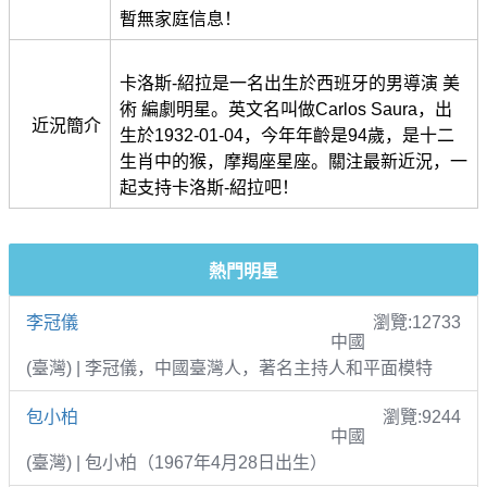
暫無家庭信息！
卡洛斯-紹拉是一名出生於西班牙的男導演 美
術 編劇明星。英文名叫做Carlos Saura，出
近況簡介
生於1932-01-04，今年年齡是94歲，是十二
生肖中的猴，摩羯座星座。關注最新近況，一
起支持卡洛斯-紹拉吧！
熱門明星
李冠儀
瀏覽:12733
中國
(臺灣) | 李冠儀，中國臺灣人，著名主持人和平面模特
包小柏
瀏覽:9244
中國
(臺灣) | 包小柏（1967年4月28日出生）