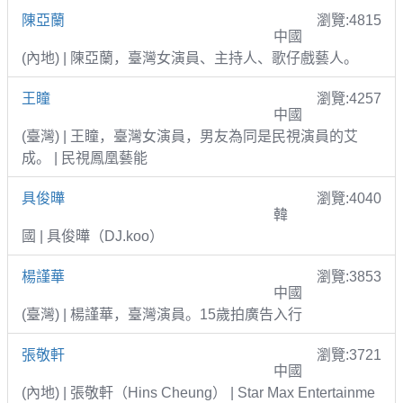
陳亞蘭
瀏覽:4815
中國
(內地) | 陳亞蘭，臺灣女演員、主持人、歌仔戲藝人。
王瞳
瀏覽:4257
中國
(臺灣) | 王瞳，臺灣女演員，男友為同是民視演員的艾
成。 | 民視鳳凰藝能
具俊曄
瀏覽:4040
韓
國 | 具俊曄（DJ.koo）
楊謹華
瀏覽:3853
中國
(臺灣) | 楊謹華，臺灣演員。15歲拍廣告入行
張敬軒
瀏覽:3721
中國
(內地) | 張敬軒（Hins Cheung） | Star Max Entertainme