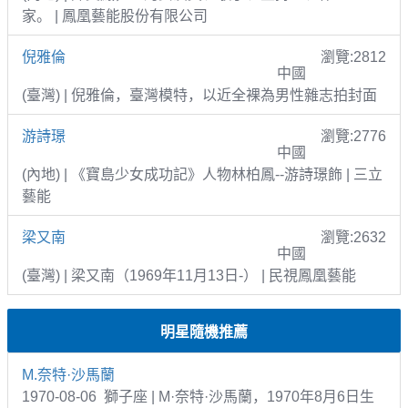
家。 | 鳳凰藝能股份有限公司
倪雅倫
瀏覽:2812
中國
(臺灣) | 倪雅倫，臺灣模特，以近全裸為男性雜志拍封面
游詩璟
瀏覽:2776
中國
(內地) | 《寶島少女成功記》人物林柏鳳--游詩璟飾 | 三立
藝能
梁又南
瀏覽:2632
中國
(臺灣) | 梁又南（1969年11月13日-） | 民視鳳凰藝能
明星隨機推薦
M.奈特·沙馬蘭
1970-08-06 獅子座 | M·奈特·沙馬蘭，1970年8月6日生