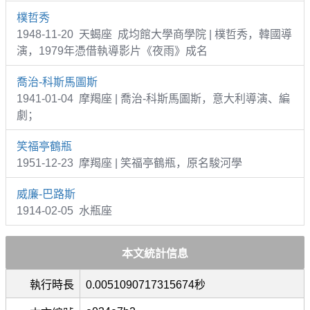
樸哲秀
1948-11-20 天蝎座 成均館大學商學院 | 樸哲秀，韓國導
演，1979年憑借執導影片《夜雨》成名
喬治-科斯馬圖斯
1941-01-04 摩羯座 | 喬治-科斯馬圖斯，意大利導演、編
劇；
笑福亭鶴瓶
1951-12-23 摩羯座 | 笑福亭鶴瓶，原名駿河學
威廉-巴路斯
1914-02-05 水瓶座
本文統計信息
執行時長
0.0051090717315674秒