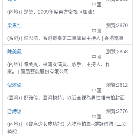
中國
(內地) | 鄭瑩，2009年度東方衛視《加油！
梁思浩
瀏覽:2870
中國
(香港) | 梁思浩，香港電臺第二臺節目主持人 | 香港電臺
陳美鳳
瀏覽:2858
中國
(內地) | 陳美鳳，臺灣女演員、歌手、主持人、作
家。 | 鳳凰藝能股份有限公司
倪雅倫
瀏覽:2812
中國
(臺灣) | 倪雅倫，臺灣模特，以近全裸為男性雜志拍封面
游詩璟
瀏覽:2776
中國
(內地) | 《寶島少女成功記》人物林柏鳳--游詩璟飾 | 三立
藝能