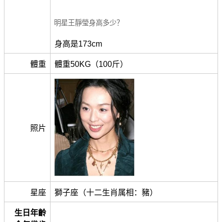
明星王靜瑩身高多少？
身高是173cm
體重
體重50KG（100斤）
照片
星座
獅子座（十二生肖属相：豬）
生日年齡