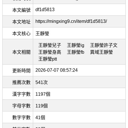
df1d5813
本文編號
https://mingxing9.cn/item/df1d5813/
本文地址
本文核心
王靜瑩
王靜瑩兒子
王靜瑩ig
王靜瑩許子文
本文相關
王靜瑩身高
王靜瑩fb
異域王靜瑩
王靜瑩ptt
2026-07-07 08:57:24
更新時間
推薦次數
541次
漢字字數
1197個
字母字數
119個
數字字數
41個