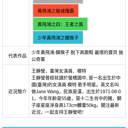
黃飛鴻之龍城殲霸
黃飛鴻之四：王者之風
少年黃飛鴻之鐵猴子
少年黃飛鴻-鐵猴子 脫下高跟鞋 最壞的寶貝 施
代表作品
公奇案
王靜瑩，臺灣女演員、模特
王靜瑩曾經就讀於螢橋國中, 是一名出生於中
國(臺灣)的女演員 模特 歌手明星。英文名叫
近況簡介
做Jane Wang，民族是漢，出生於1971-08-0
1，今年年齡是55歲，是十二生肖中的豬，獅
子座星座淨身高173cm體重50kg。關注最新
近況，一起支持王靜瑩吧！