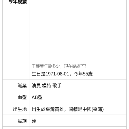
今年幾歲
王靜瑩年齡多少，現在幾歲了？
生日是1971-08-01，今年55歲
職業
演員 模特 歌手
血型
AB型
出生地
出生於臺灣高雄，國籍是中國(臺灣)
民族
漢