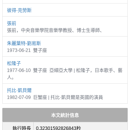
彼得-克勞斯
張前
張前，中央音樂學院音樂學教授、博士生導師、
朱麗葉特-劉易斯
1973-06-21 雙子座
松隆子
1977-06-10 雙子座 亞細亞大學 | 松隆子，日本歌手、藝
人。
托比·凱貝爾
1982-07-09 巨蟹座 | 托比·凱貝爾是英國的演員
本文統計信息
執行時長
0.32301592826843秒