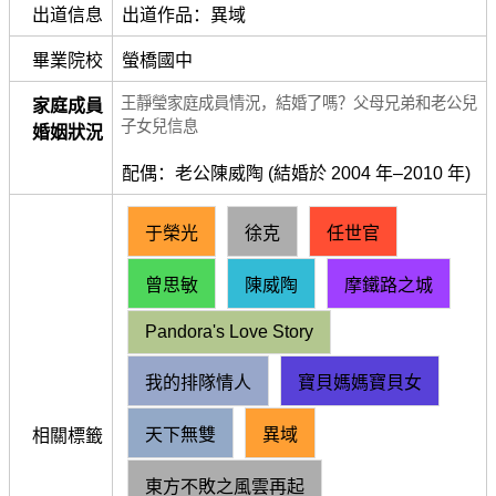
出道信息
出道作品：異域
畢業院校
螢橋國中
王靜瑩家庭成員情況，結婚了嗎？父母兄弟和老公兒
家庭成員
子女兒信息
婚姻狀況
配偶：老公陳威陶 (結婚於 2004 年–2010 年)
于榮光
徐克
任世官
曾思敏
陳威陶
摩鐵路之城
Pandora's Love Story
我的排隊情人
寶貝媽媽寶貝女
天下無雙
異域
相關標籤
東方不敗之風雲再起