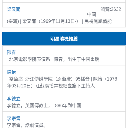
梁又南
瀏覽:2632
中國
(臺灣) | 梁又南（1969年11月13日-） | 民視鳳凰藝能
明星隨機推薦
陳春
北京電影學院表演系 | 陳春，出生于中國重慶
陳怡
雙魚座 浙江傳媒學院（原浙廣）95播音 | 陳怡（1978
年03月20日）江蘇廣播電視總臺旗下主持人
李德立
李德立，英國傳教士，1886年到中國
李宗雷
李宗雷，話劇演員。