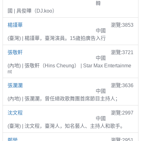
韓
國 | 具俊曄（DJ.koo）
楊謹華
瀏覽:3853
中國
(臺灣) | 楊謹華，臺灣演員。15歲拍廣告入行
張敬軒
瀏覽:3721
中國
(內地) | 張敬軒（Hins Cheung） | Star Max Entertainme
nt
張瀾瀾
瀏覽:3636
中國
(內地) | 張瀾瀾，曾任總政歌舞團首席節目主持人；
沈文程
瀏覽:2997
中國
(臺灣) | 沈文程，臺灣人，知名藝人、主持人和歌手。
鄭瑩
瀏覽:2951