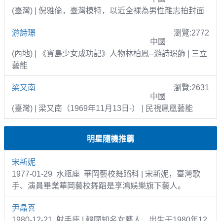
(臺灣) | 倪雅倫，臺灣模特，以近全裸為男性雜志拍封面
游詩璟
瀏覽:2772
中國
(內地) | 《寶島少女成功記》人物林柏鳳--游詩璟飾 | 三立
藝能
梁又南
瀏覽:2631
中國
(臺灣) | 梁又南（1969年11月13日-） | 民視鳳凰藝能
明星隨機推薦
宋新妮
1977-01-29 水瓶座 華岡藝校舞蹈科 | 宋新妮，臺灣歌
手、演員畢業華岡藝校舞蹈是享鴻娛樂旗下藝人。
尹晶喜
1980-12-21 射手座 | 韓國知名女藝人，出生于1980年12