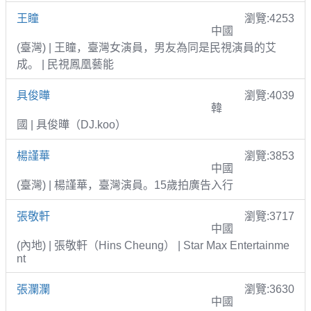
王瞳
瀏覽:4253
中國
(臺灣) | 王瞳，臺灣女演員，男友為同是民視演員的艾
成。 | 民視鳳凰藝能
具俊曄
瀏覽:4039
韓
國 | 具俊曄（DJ.koo）
楊謹華
瀏覽:3853
中國
(臺灣) | 楊謹華，臺灣演員。15歲拍廣告入行
張敬軒
瀏覽:3717
中國
(內地) | 張敬軒（Hins Cheung） | Star Max Entertainme
nt
張瀾瀾
瀏覽:3630
中國