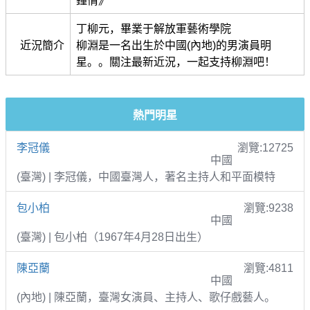
鐘情》
丁柳元，畢業于解放軍藝術學院
近況簡介
柳淵是一名出生於中國(內地)的男演員明
星。。關注最新近況，一起支持柳淵吧！
熱門明星
李冠儀
瀏覽:12725
中國
(臺灣) | 李冠儀，中國臺灣人，著名主持人和平面模特
包小柏
瀏覽:9238
中國
(臺灣) | 包小柏（1967年4月28日出生）
陳亞蘭
瀏覽:4811
中國
(內地) | 陳亞蘭，臺灣女演員、主持人、歌仔戲藝人。