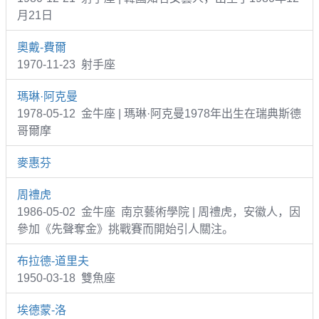
月21日
奧戴-費爾
1970-11-23 射手座
瑪琳·阿克曼
1978-05-12 金牛座 | 瑪琳·阿克曼1978年出生在瑞典斯德
哥爾摩
麥惠芬
周禮虎
1986-05-02 金牛座 南京藝術學院 | 周禮虎，安徽人，因
參加《先聲奪金》挑戰賽而開始引人關注。
布拉德-道里夫
1950-03-18 雙魚座
埃德蒙-洛