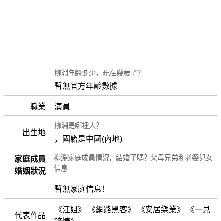
柳淵年齡多少，現在幾歲了？
暫無官方年齡數據
職業
演員
柳淵是哪裡人？
出生地
，國籍是中國(內地)
柳淵家庭成員情況，結婚了嗎？父母兄弟和老婆兒女
家庭成員
信息
婚姻狀況
暫無家庭信息！
《江姐》 《網路黑客》 《安居樂業》 《一見
代表作品