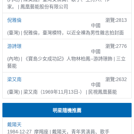
家。 | 鳳凰藝能股份有限公司
倪雅倫
瀏覽:2813
中國
(臺灣) | 倪雅倫，臺灣模特，以近全裸為男性雜志拍封面
游詩璟
瀏覽:2776
中國
(內地) | 《寶島少女成功記》人物林柏鳳--游詩璟飾 | 三立
藝能
梁又南
瀏覽:2632
中國
(臺灣) | 梁又南（1969年11月13日-） | 民視鳳凰藝能
明星隨機推薦
戴陽天
1984-12-27 摩羯座 | 戴陽天，青年男演員、歌手