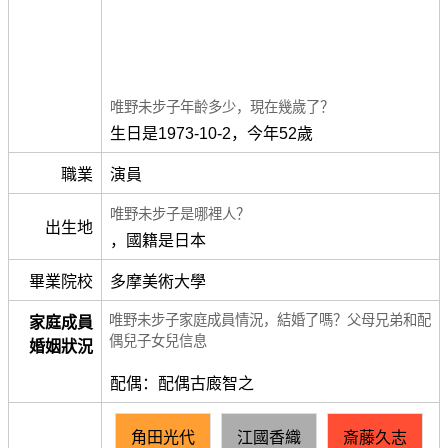
唯野未步子年齡多少，現在幾歲了？
生日是1973-10-2，今年52歲
職業
演員
唯野未步子是哪裡人？
出生地
，國籍是日本
畢業院校
多摩美術大學
唯野未步子家庭成員情況，結婚了嗎？父母兄弟和配
家庭成員
偶兒子女兒信息
婚姻狀況
配偶：配偶古廄智之
角田光代
江國香織
斎藤久志