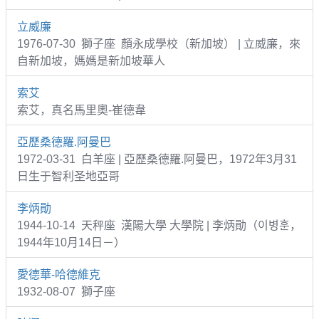
立威廉
1976-07-30 獅子座 顏永成學校（新加坡） | 立威廉，來
自新加坡，媽媽是新加坡華人
索艾
索艾，真名馬里奧-崔德韋
亞歷桑德羅.阿曼巴
1972-03-31 白羊座 | 亞歷桑德羅.阿曼巴，1972年3月31
日生于智利圣地亞哥
李炳勛
1944-10-14 天秤座 漢陽大學 大學院 | 李炳勛（이병훈，
1944年10月14日－）
愛德華-哈德維克
1932-08-07 獅子座