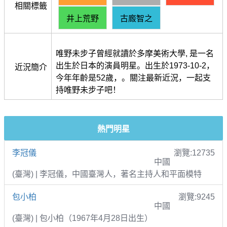
相關標籤
井上荒野
古廄智之
唯野未步子曾經就讀於多摩美術大學, 是一名
出生於日本的演員明星。出生於1973-10-2，
近況簡介
今年年齡是52歲，。關注最新近況，一起支
持唯野未步子吧！
熱門明星
李冠儀
瀏覽:12735
中國
(臺灣) | 李冠儀，中國臺灣人，著名主持人和平面模特
包小柏
瀏覽:9245
中國
(臺灣) | 包小柏（1967年4月28日出生）