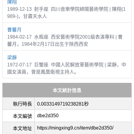
陳翔
1989-12-13 射手座 四川音樂學院綿陽藝術學院 | 陳翔(1
989-)，甘肅天水人
曹馨月
1984-02-17 水瓶座 西安藝術學院2001級表演專科 | 曹
馨月，1984年2月17日出生于陜西西安
梁靜
1972-07-17 巨蟹座 中國人民解放軍藝術學院 | 梁靜，中
國女演員，曾是鳳凰衛視主持人。
本文統計信息
執行時長
0.0033149719238281秒
dbe2d350
本文編號
https://mingxing9.cn/item/dbe2d350/
本文地址