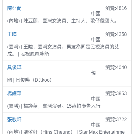
陳亞蘭
瀏覽:4816
中國
(內地) | 陳亞蘭，臺灣女演員、主持人、歌仔戲藝人。
王瞳
瀏覽:4258
中國
(臺灣) | 王瞳，臺灣女演員，男友為同是民視演員的艾
成。 | 民視鳳凰藝能
具俊曄
瀏覽:4040
韓
國 | 具俊曄（DJ.koo）
楊謹華
瀏覽:3853
中國
(臺灣) | 楊謹華，臺灣演員。15歲拍廣告入行
張敬軒
瀏覽:3722
中國
(內地) | 張敬軒（Hins Cheung） | Star Max Entertainme