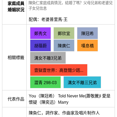
陳奐仁家庭成員情況，結婚了嗎？父母兄弟和老婆兒
家庭成員
子女兒信息
婚姻狀況
配偶：老婆普里馬·王
鄭秀文
鄭欣宜
陳冠希
胡蓓蔚
陳廣仁
嘆息橋
相關標籤
溝女不離3兄弟
壹獄壹世界：高登闊少踎...
澀青 298‑03
溝女不離三兄弟
You（陳冠希） Told Never Me(蕭敬騰)I 愛是
代表作品
懷疑（陳奕迅）Marry
陳奐仁，詞作家、作曲家及唱片制作人