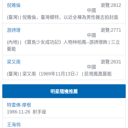
倪雅倫
瀏覽:2812
中國
(臺灣) | 倪雅倫，臺灣模特，以近全裸為男性雜志拍封面
游詩璟
瀏覽:2771
中國
(內地) | 《寶島少女成功記》人物林柏鳳--游詩璟飾 | 三立
藝能
梁又南
瀏覽:2631
中國
(臺灣) | 梁又南（1969年11月13日-） | 民視鳳凰藝能
明星隨機推薦
特雷佛-摩根
1986-11-26 射手座
王海鸰