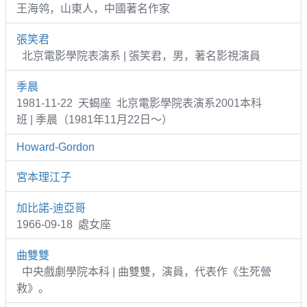
王海鸰，山東人，中國著名作家
張笑君
北京電影學院表演系 | 張笑君，男，著名影視演員
季晨
1981-11-22 天蝎座 北京電影學院表演系2001本科
班 | 季晨（1981年11月22日～）
Howard-Gordon
宮本理江子
加比諾-迪亞哥
1966-09-18 處女座
曲雙雙
中央戲劇學院本科 | 曲雙雙，演員，代表作《生死營
救》。