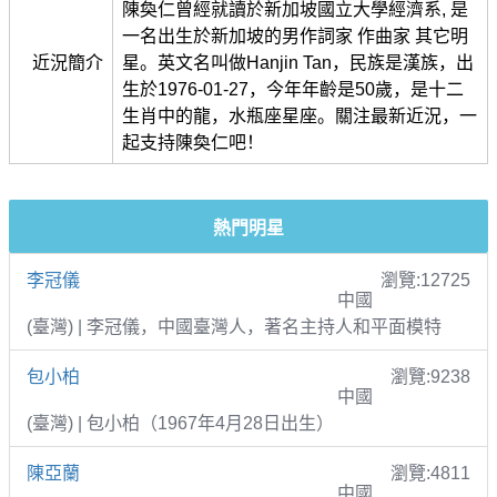
陳奐仁曾經就讀於新加坡國立大學經濟系, 是
一名出生於新加坡的男作詞家 作曲家 其它明
近況簡介
星。英文名叫做Hanjin Tan，民族是漢族，出
生於1976-01-27，今年年齡是50歲，是十二
生肖中的龍，水瓶座星座。關注最新近況，一
起支持陳奐仁吧！
熱門明星
李冠儀
瀏覽:12725
中國
(臺灣) | 李冠儀，中國臺灣人，著名主持人和平面模特
包小柏
瀏覽:9238
中國
(臺灣) | 包小柏（1967年4月28日出生）
陳亞蘭
瀏覽:4811
中國