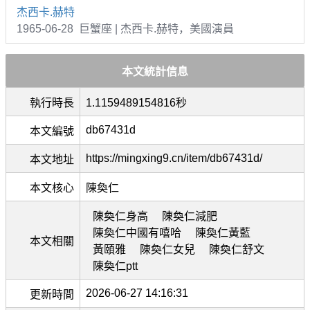
杰西卡.赫特
1965-06-28 巨蟹座 | 杰西卡.赫特，美國演員
本文統計信息
執行時長
1.1159489154816秒
db67431d
本文編號
https://mingxing9.cn/item/db67431d/
本文地址
本文核心
陳奐仁
陳奐仁身高
陳奐仁減肥
陳奐仁中國有嘻哈
陳奐仁黃藍
本文相關
黃頤雅
陳奐仁女兒
陳奐仁舒文
陳奐仁ptt
2026-06-27 14:16:31
更新時間