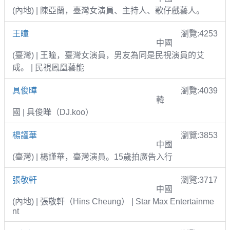
(內地) | 陳亞蘭，臺灣女演員、主持人、歌仔戲藝人。
王瞳
瀏覽:4253
中國
(臺灣) | 王瞳，臺灣女演員，男友為同是民視演員的艾
成。 | 民視鳳凰藝能
具俊曄
瀏覽:4039
韓
國 | 具俊曄（DJ.koo）
楊謹華
瀏覽:3853
中國
(臺灣) | 楊謹華，臺灣演員。15歲拍廣告入行
張敬軒
瀏覽:3717
中國
(內地) | 張敬軒（Hins Cheung） | Star Max Entertainme
nt