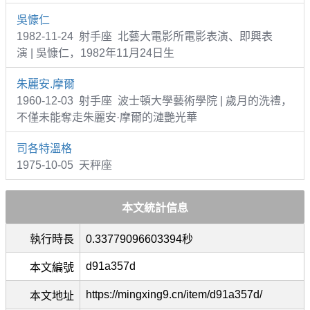
吳慷仁
1982-11-24 射手座 北藝大電影所電影表演、即興表
演 | 吳慷仁，1982年11月24日生
朱麗安.摩爾
1960-12-03 射手座 波士頓大學藝術學院 | 歲月的洗禮，
不僅未能奪走朱麗安·摩爾的漣艷光華
司各特溫格
1975-10-05 天秤座
本文統計信息
執行時長
0.33779096603394秒
d91a357d
本文編號
https://mingxing9.cn/item/d91a357d/
本文地址