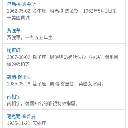
塔瑪拉·詹金斯
1962-05-02 金牛座 | 塔瑪拉·詹金斯，1962年5月2日生
于美國費城
黃強華
黃強華，一九五五年生
謝振軒
2007-08-02 獅子座 | 屢傳與奶奶狄波拉（拉姑）關系鬧
僵的張柏芝
凱瑞-穆里甘
1985-05-28 雙子座 | 凱瑞-穆里甘，英國女演員。
南相宇
南相宇，韓國知名的影視特效指導。
邁克爾-查普曼
1935-11-21 天蝎座