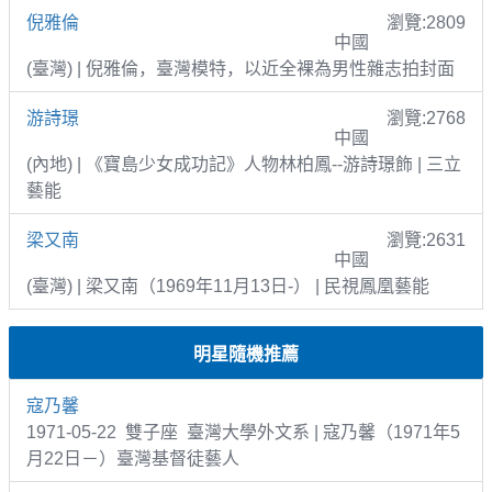
倪雅倫
瀏覽:2809
中國
(臺灣) | 倪雅倫，臺灣模特，以近全裸為男性雜志拍封面
游詩璟
瀏覽:2768
中國
(內地) | 《寶島少女成功記》人物林柏鳳--游詩璟飾 | 三立
藝能
梁又南
瀏覽:2631
中國
(臺灣) | 梁又南（1969年11月13日-） | 民視鳳凰藝能
明星隨機推薦
寇乃馨
1971-05-22 雙子座 臺灣大學外文系 | 寇乃馨（1971年5
月22日－）臺灣基督徒藝人