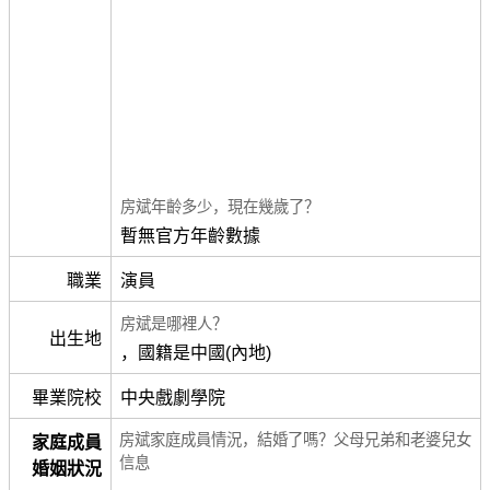
房斌年齡多少，現在幾歲了？
暫無官方年齡數據
職業
演員
房斌是哪裡人？
出生地
，國籍是中國(內地)
畢業院校
中央戲劇學院
房斌家庭成員情況，結婚了嗎？父母兄弟和老婆兒女
家庭成員
信息
婚姻狀況