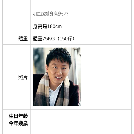
明星房斌身高多少？
身高是180cm
體重
體重75KG（150斤）
照片
生日年齡
今年幾歲