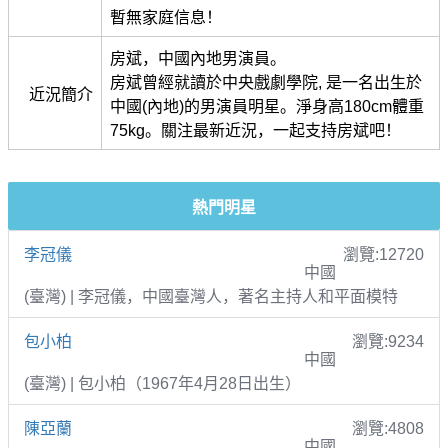
暫無家庭信息！
房斌，中國內地男演員。
房斌曾經就讀於中央戲劇學院, 是一名出生於
近況簡介
中國(內地)的男演員明星。淨身高180cm體重
75kg。關注最新近況，一起支持房斌吧！
熱門明星
李冠儀
瀏覽:12720
中國
(臺灣) | 李冠儀，中國臺灣人，著名主持人和平面模特
包小柏
瀏覽:9234
中國
(臺灣) | 包小柏（1967年4月28日出生）
陳亞蘭
瀏覽:4808
中國