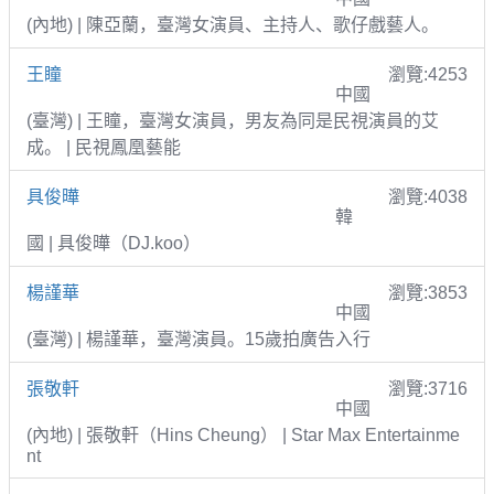
(內地) | 陳亞蘭，臺灣女演員、主持人、歌仔戲藝人。
王瞳
瀏覽:4253
中國
(臺灣) | 王瞳，臺灣女演員，男友為同是民視演員的艾
成。 | 民視鳳凰藝能
具俊曄
瀏覽:4038
韓
國 | 具俊曄（DJ.koo）
楊謹華
瀏覽:3853
中國
(臺灣) | 楊謹華，臺灣演員。15歲拍廣告入行
張敬軒
瀏覽:3716
中國
(內地) | 張敬軒（Hins Cheung） | Star Max Entertainme
nt