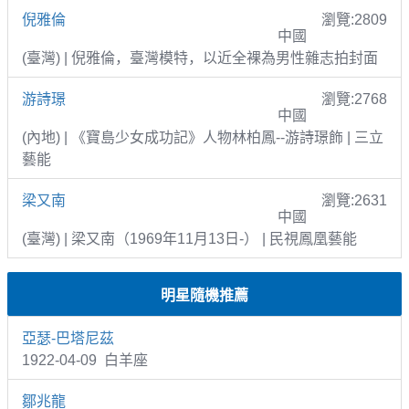
倪雅倫
瀏覽:2809
中國
(臺灣) | 倪雅倫，臺灣模特，以近全裸為男性雜志拍封面
游詩璟
瀏覽:2768
中國
(內地) | 《寶島少女成功記》人物林柏鳳--游詩璟飾 | 三立
藝能
梁又南
瀏覽:2631
中國
(臺灣) | 梁又南（1969年11月13日-） | 民視鳳凰藝能
明星隨機推薦
亞瑟-巴塔尼茲
1922-04-09 白羊座
鄒兆龍