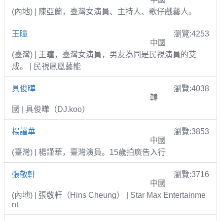
(內地) | 陳亞蘭，臺灣女演員、主持人、歌仔戲藝人。
王瞳
瀏覽:4253
中國
(臺灣) | 王瞳，臺灣女演員，男友為同是民視演員的艾
成。 | 民視鳳凰藝能
具俊曄
瀏覽:4038
韓
國 | 具俊曄（DJ.koo）
楊謹華
瀏覽:3853
中國
(臺灣) | 楊謹華，臺灣演員。15歲拍廣告入行
張敬軒
瀏覽:3716
中國
(內地) | 張敬軒（Hins Cheung） | Star Max Entertainme
nt