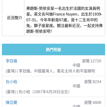
弗朗斯-努依安是一名出生於法國的女演員明
星。英文名叫做France Nuyen，出生於1939-
近況簡介
07-31，今年年齡是87歲，是十二生肖中的
兔，獅子座星座。關注最新近況，一起支持弗
朗斯-努依安吧！
熱門明星
李冠儀
瀏覽:12720
中國
(臺灣) | 李冠儀，中國臺灣人，著名主持人和平面模特
包小柏
瀏覽:9234
中國
(臺灣) | 包小柏（1967年4月28日出生）
陳亞蘭
瀏覽:4808
中國