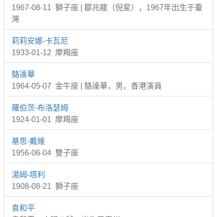
1967-08-11 獅子座 | 鄒兆龍（倪星），1967年出生于臺
灣
莉莉安娜-卡瓦尼
1933-01-12 摩羯座
駱達華
1964-05-07 金牛座 | 駱達華，男，香港演員
羅伯茨-布洛瑟姆
1924-01-01 摩羯座
基思-戴維
1956-06-04 雙子座
湯姆-塔利
1908-08-21 獅子座
袁和平