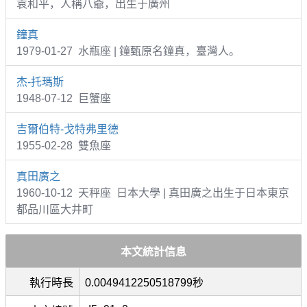
袁和平，人稱八爺，出生于廣州
鐘真
1979-01-27 水瓶座 | 鐘甄原名鐘真，臺灣人。
杰-托瑪斯
1948-07-12 巨蟹座
吉爾伯特-戈特弗里德
1955-02-28 雙魚座
真田廣之
1960-10-12 天秤座 日本大學 | 真田廣之出生于日本東京
都品川區大井町
本文統計信息
執行時長
0.0049412250518799秒