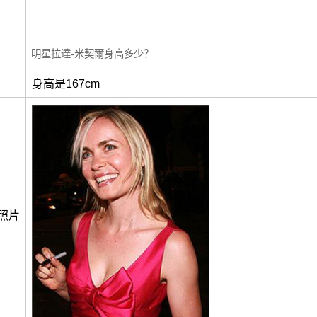
明星拉達-米契爾身高多少？
身高是167cm
照片