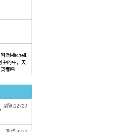
tchell,
生肖中的牛，天
米契爾吧！
瀏覽:12720
李
瀏覽:9234