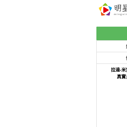
拉達-米
真實