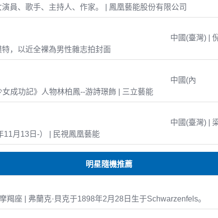
演員、歌手、主持人、作家。 | 鳳凰藝能股份有限公司
中國(臺灣) | 
模特，以近全裸為男性雜志拍封面
中國(內
島少女成功記》人物林柏鳳--游詩璟飾 | 三立藝能
中國(臺灣) | 
年11月13日-） | 民視鳳凰藝能
明星隨機推薦
01 摩羯座 | 弗蘭克·貝克于1898年2月28日生于Schwarzenfels。