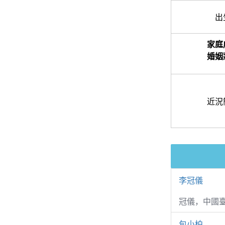
出
家庭
婚姻
近況
李冠儀
冠儀，中國
包小柏