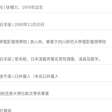
 | 徐嘯力，1976年出生
1 白羊座 | 2000年11月20日
電影電視學院 | 袁心冉，畢業于四川師范大學電影電視學院
-10 白羊座 | 堂本剛，日本演藝界著名男性偶像、演員及歌手。
-21 金牛座 | 臼井儀人（本名臼井義人
國柏克萊大學比較文學系畢業
3 巨蟹座