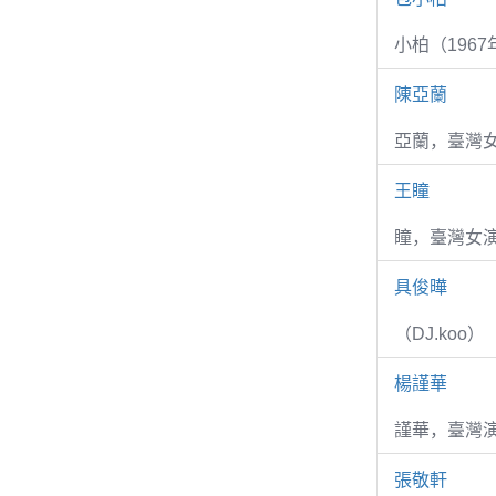
小柏（1967
陳亞蘭
亞蘭，臺灣
王瞳
瞳，臺灣女演
具俊曄
（DJ.koo）
楊謹華
謹華，臺灣演
張敬軒