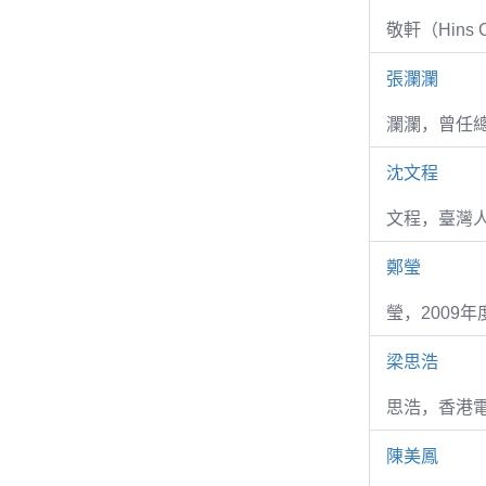
敬軒（Hins Ch
張瀾瀾
瀾瀾，曾任
沈文程
文程，臺灣
鄭瑩
瑩，2009
梁思浩
思浩，香港電
陳美鳳