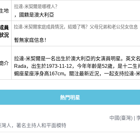
拉達-米契爾是哪裡人？
生地
，國籍是澳大利亞
拉達-米契爾家庭成員情況，結婚了嗎？父母兄弟和老公兒女信息
成員
狀況
暫無家庭信息！
拉達-米契爾是一名出生於澳大利亞的女演員明星。英文名叫做Mi
簡介
Rada，出生於1973-11-12，今年年齡是52歲，是十二
蝎座星座淨身高167cm。關注最新近況，一起支持拉達-
熱門明星
中國(臺灣) | 
臺灣人，著名主持人和平面模特