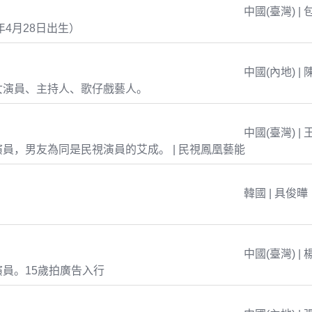
中國(臺灣) | 
年4月28日出生）
中國(內地) | 
女演員、主持人、歌仔戲藝人。
中國(臺灣) | 
員，男友為同是民視演員的艾成。 | 民視鳳凰藝能
韓國 | 具俊曄
中國(臺灣) | 
員。15歲拍廣告入行