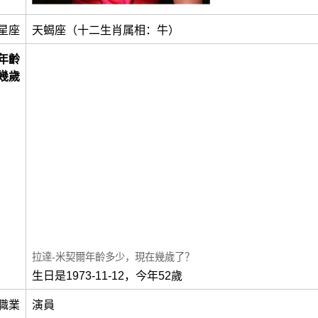
星座
天蝎座（十二生肖属相：牛）
年齡
幾歲
拉達-米契爾年齡多少，現在幾歲了？
生日是1973-11-12，今年52歲
職業
演員