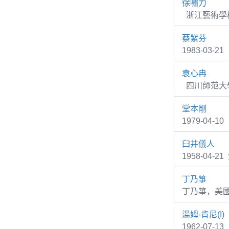
徐嘯力
浙江藝術學校
蔡紫芬
1983-03-2
袁心冉
四川師范大學
堂本剛
1979-04
臼井儀人
1958-04
丁乃箏
丁乃箏，美
湯姆-肯尼(I)
1962-07-1