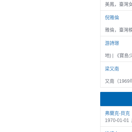
美鳳，臺灣女
倪雅倫
雅倫，臺灣
游詩璟
地) | 《寶
梁又南
又南（1969
弗蘭克-貝克
1970-01-