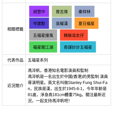
胡慧中
曾志偉
秦祥林
岑建勳
吳耀漢
夏日福星
相關標籤
五福星撞鬼
精裝追女仔
福星闖江湖
奇謀妙計五福星
代表作品
五福星系列
馮淬帆，香港知名電影演員和監制
馮淬帆是一名出生於中國(香港)的男監制 演員
導演明星。英文名叫做Stanley Fung Shui-Fa
近況簡介
n，民族是漢，出生於1945-6-1，今年年齡是
81歲，淨身高181cm體重75kg。關注最新近
況，一起支持馮淬帆吧！