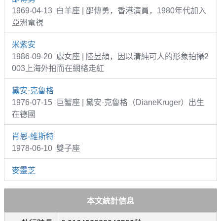
1969-04-13 白羊座 | 邵傳勇，香港演員，1980年代加入
亞洲電視
米紫安
1986-09-20 處女座 | 陸昱頡，因以清純可人的形象拍攝2
003上海外拍而在網絡走紅
黛安·克魯格
1976-07-15 巨蟹座 | 黛安·克魯格（DianeKruger）出生
在德國
肖恩-維斯特
1978-06-10 雙子座
麥靈芝
本文統計信息