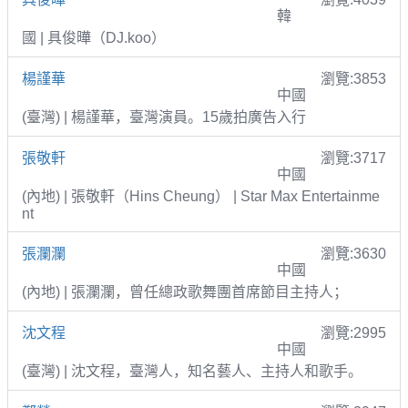
韓
國 | 具俊曄（DJ.koo）
楊謹華
瀏覽:3853
中國
(臺灣) | 楊謹華，臺灣演員。15歲拍廣告入行
張敬軒
瀏覽:3717
中國
(內地) | 張敬軒（Hins Cheung） | Star Max Entertainme
nt
張瀾瀾
瀏覽:3630
中國
(內地) | 張瀾瀾，曾任總政歌舞團首席節目主持人；
沈文程
瀏覽:2995
中國
(臺灣) | 沈文程，臺灣人，知名藝人、主持人和歌手。