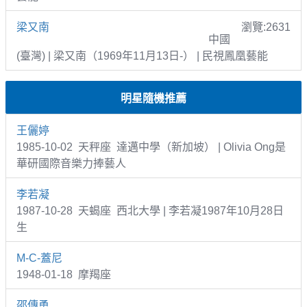
梁又南
瀏覽:2631
中國
(臺灣) | 梁又南（1969年11月13日-） | 民視鳳凰藝能
明星隨機推薦
王儷婷
1985-10-02 天秤座 達邁中學（新加坡） | Olivia Ong是
華研國際音樂力捧藝人
李若凝
1987-10-28 天蝎座 西北大學 | 李若凝1987年10月28日
生
M-C-蓋尼
1948-01-18 摩羯座
邵傳勇