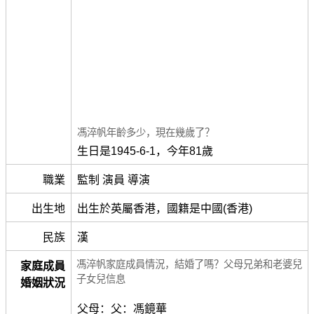
馮淬帆年齡多少，現在幾歲了？
生日是1945-6-1，今年81歲
職業
監制 演員 導演
出生地
出生於英屬香港，國籍是中國(香港)
民族
漢
馮淬帆家庭成員情況，結婚了嗎？父母兄弟和老婆兒
家庭成員
子女兒信息
婚姻狀況
父母：父：馮鏡華