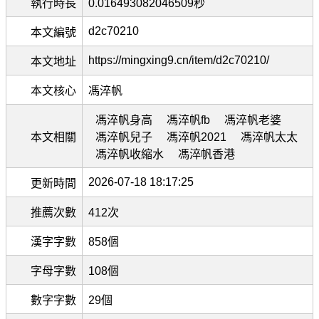
執行時長
0.016493082046509秒
d2c70210
本文編號
https://mingxing9.cn/item/d2c70210/
本文地址
本文核心
馮淬帆
馮淬帆身高
馮淬帆fb
馮淬帆老婆
本文相關
馮淬帆兒子
馮淬帆2021
馮淬帆太太
馮淬帆收縮水
馮淬帆香港
2026-07-18 18:17:25
更新時間
推薦次數
412次
漢字字數
858個
字母字數
108個
數字字數
29個