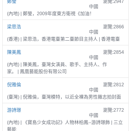
鄭瑩
瀏覽:2947
中國
(內地) | 鄭瑩，2009年度東方衛視《加油！
梁思浩
瀏覽:2866
中國
(香港) | 梁思浩，香港電臺第二臺節目主持人 | 香港電臺
陳美鳳
瀏覽:2854
中國
(內地) | 陳美鳳，臺灣女演員、歌手、主持人、作
家。 | 鳳凰藝能股份有限公司
倪雅倫
瀏覽:2812
中國
(臺灣) | 倪雅倫，臺灣模特，以近全裸為男性雜志拍封面
游詩璟
瀏覽:2772
中國
(內地) | 《寶島少女成功記》人物林柏鳳--游詩璟飾 | 三立
藝能