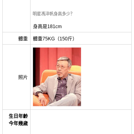
明星馮淬帆身高多少？
身高是181cm
體重
體重75KG（150斤）
照片
生日年齡
今年幾歲