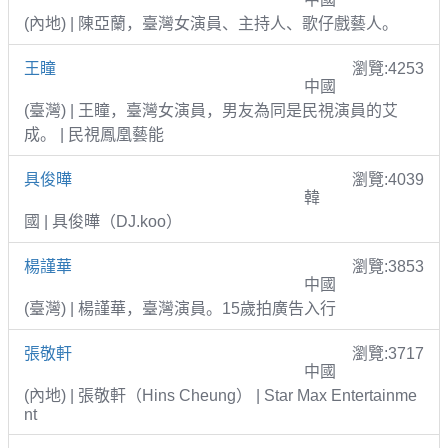
(內地) | 陳亞蘭，臺灣女演員、主持人、歌仔戲藝人。
王瞳
瀏覽:4253
中國
(臺灣) | 王瞳，臺灣女演員，男友為同是民視演員的艾
成。 | 民視鳳凰藝能
具俊曄
瀏覽:4039
韓
國 | 具俊曄（DJ.koo）
楊謹華
瀏覽:3853
中國
(臺灣) | 楊謹華，臺灣演員。15歲拍廣告入行
張敬軒
瀏覽:3717
中國
(內地) | 張敬軒（Hins Cheung） | Star Max Entertainme
nt