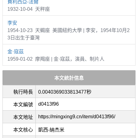
費利西亞-法爾
1932-10-04 天秤座
李安
1954-10-23 天蝎座 美國紐約大學 | 李安，1954年10月2
3日出生于臺灣
金·寇茲
1959-01-02 摩羯座 | 金·寇茲，演員、制片人
本文統計信息
執行時長
0.0040369033813477秒
d0413f96
本文編號
https://mingxing9.cn/item/d0413f96/
本文地址
本文核心
凱西-納杰米