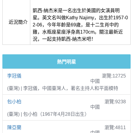
凱西-納杰米是一名出生於美國的女演員明
星。英文名叫做Kathy Najimy，出生於1957-0
近況簡介
2-06，今年年齡是69歲，是十二生肖中的
雞，水瓶座星座淨身高170cm。關注最新近
況，一起支持凱西-納杰米吧！
熱門明星
李冠儀
瀏覽:12725
中國
(臺灣) | 李冠儀，中國臺灣人，著名主持人和平面模特
包小柏
瀏覽:9238
中國
(臺灣) | 包小柏（1967年4月28日出生）
陳亞蘭
瀏覽:4811
中國