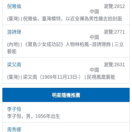
倪雅倫
瀏覽:2812
中國
(臺灣) | 倪雅倫，臺灣模特，以近全裸為男性雜志拍封面
游詩璟
瀏覽:2771
中國
(內地) | 《寶島少女成功記》人物林柏鳳--游詩璟飾 | 三立
藝能
梁又南
瀏覽:2631
中國
(臺灣) | 梁又南（1969年11月13日-） | 民視鳳凰藝能
明星隨機推薦
李子恒
李子恒，男，1956年出生
周秀娜