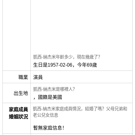
凱西-納杰米年齡多少，現在幾歲了？
生日是1957-02-06，今年69歲
職業
演員
凱西-納杰米是哪裡人？
出生地
，國籍是美國
凱西-納杰米家庭成員情況，結婚了嗎？父母兄弟和
家庭成員
老公兒女信息
婚姻狀況
暫無家庭信息！