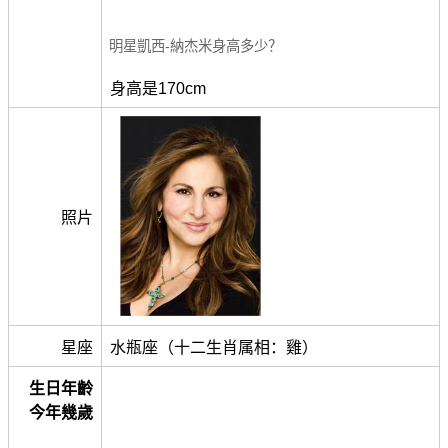
明星凱西-納杰米身高多少？
身高是170cm
照片
星座
水瓶座（十二生肖属相：雞）
生日年齡
今年幾歲