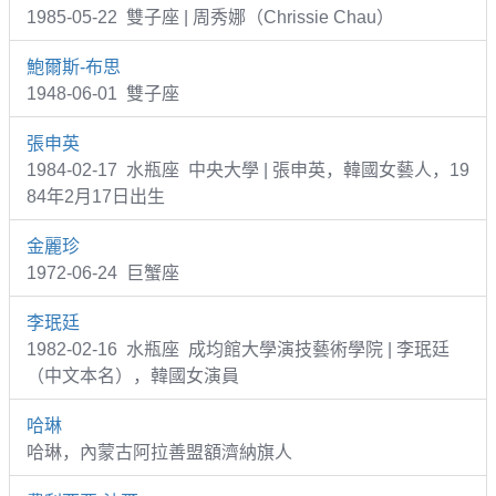
1985-05-22 雙子座 | 周秀娜（Chrissie Chau）
鮑爾斯-布思
1948-06-01 雙子座
張申英
1984-02-17 水瓶座 中央大學 | 張申英，韓國女藝人，19
84年2月17日出生
金麗珍
1972-06-24 巨蟹座
李珉廷
1982-02-16 水瓶座 成均館大學演技藝術學院 | 李珉廷
（中文本名），韓國女演員
哈琳
哈琳，內蒙古阿拉善盟額濟納旗人