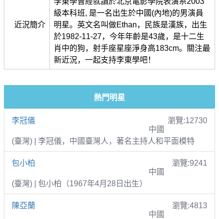
李東學曾經就讀於北京電影學院表演系2003
級本科班, 是一名出生於中國(內地)的男演員
近況簡介
明星。英文名叫做Ethan，民族是漢族，出生
於1982-11-27，今年年齡是43歲，是十二生
肖中的狗，射手座星座淨身高183cm。關注最
新近況，一起支持李東學吧！
熱門明星
李冠儀
瀏覽:12730
中國
(臺灣) | 李冠儀，中國臺灣人，著名主持人和平面模特
包小柏
瀏覽:9241
中國
(臺灣) | 包小柏（1967年4月28日出生）
陳亞蘭
瀏覽:4813
中國