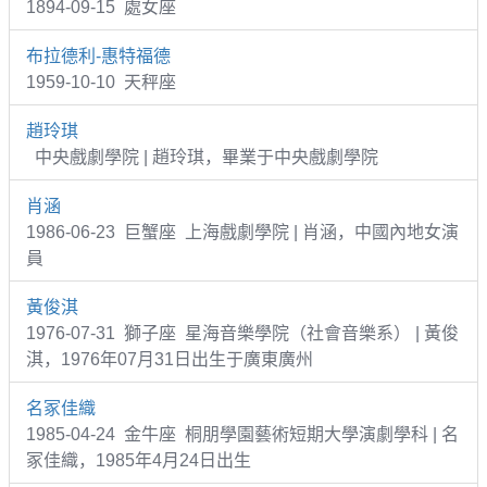
1894-09-15 處女座
布拉德利-惠特福德
1959-10-10 天秤座
趙玲琪
中央戲劇學院 | 趙玲琪，畢業于中央戲劇學院
肖涵
1986-06-23 巨蟹座 上海戲劇學院 | 肖涵，中國內地女演
員
黃俊淇
1976-07-31 獅子座 星海音樂學院（社會音樂系） | 黃俊
淇，1976年07月31日出生于廣東廣州
名冢佳織
1985-04-24 金牛座 桐朋學園藝術短期大學演劇學科 | 名
冢佳織，1985年4月24日出生