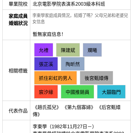
畢業院校
北京電影學院表演系2003級本科班
李東學家庭成員情況，結婚了嗎？父母兄弟和老婆兒
家庭成員
女信息
婚姻狀況
暫無家庭信息！
允禮
陳建斌
斕曦
張芷溪
陶昕然
相關標籤
抓住彩虹的男人
後宮甄嬛傳
宸汐緣
中國推銷員
大囍臨門
《趙氏孤兒》 《第九個寡婦》 《后宮甄嬛
代表作品
傳》
李東學（1982年11月27日－）