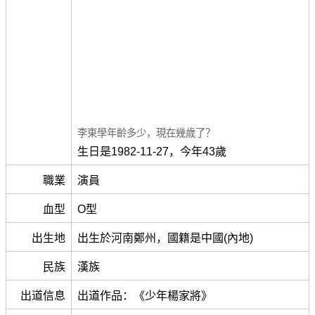
李東學年齡多少，現在幾歲了？
生日是1982-11-27，今年43歲
職業
演員
血型
O型
出生地
出生於河南鄭州，國籍是中國(內地)
民族
漢族
出道信息
出道作品：《少年楊家將》