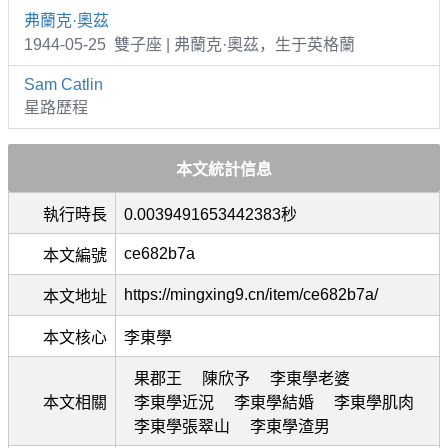
弗蘭克·奧茲
1944-05-25 雙子座 | 弗蘭克·奧茲，生于英格蘭
Sam Catlin
星路歷程
本文統計信息
執行時長
0.0039491653442383秒
ce682b7a
本文編號
https://mingxing9.cn/item/ce682b7a/
本文地址
本文核心
李東學
果郡王
陳欣予
李東學老婆
本文相關
李東學近況
李東學結婚
李東學肌肉
李東學張翠山
李東學渣男