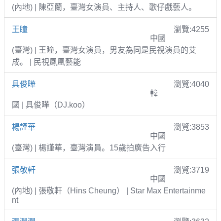
(內地) | 陳亞蘭，臺灣女演員、主持人、歌仔戲藝人。
王瞳
瀏覽:4255
中國
(臺灣) | 王瞳，臺灣女演員，男友為同是民視演員的艾
成。 | 民視鳳凰藝能
具俊曄
瀏覽:4040
韓
國 | 具俊曄（DJ.koo）
楊謹華
瀏覽:3853
中國
(臺灣) | 楊謹華，臺灣演員。15歲拍廣告入行
張敬軒
瀏覽:3719
中國
(內地) | 張敬軒（Hins Cheung） | Star Max Entertainme
nt