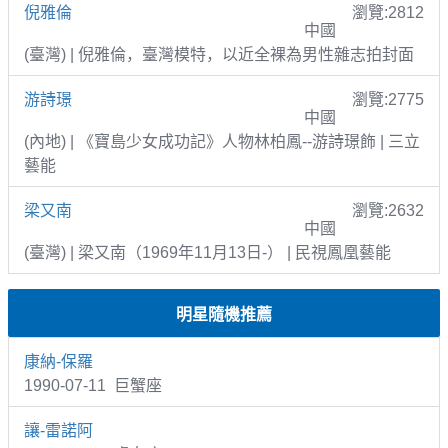
倪雅倫
瀏覽:2812
中國
(臺灣) | 倪雅倫，臺灣模特，以近全裸為男性雜志拍封面
游詩璟
瀏覽:2775
中國
(內地) | 《寶島少女成功記》人物林柏鳳--游詩璟飾 | 三立
藝能
梁又南
瀏覽:2632
中國
(臺灣) | 梁又南（1969年11月13日-） | 民視鳳凰藝能
明星隨機推薦
康納-保羅
1990-07-11 巨蟹座
讓-雷諾阿