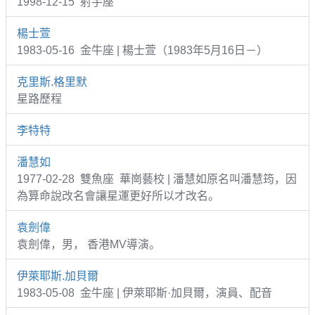
1998-12-15 射手座
楊士萱
1983-05-16 金牛座 | 楊士萱（1983年5月16日－）
克里斯.格里默
星路歷程
李特特
潘慧如
1977-02-28 雙魚座 華崗藝校 | 潘慧如原名叫潘慧筠，因
為算命說改名會讓星運更好所以才改名。
袁劍偉
袁劍偉，男， 香港MV導演。
伊萊耶斯.加貝爾
1983-05-08 金牛座 | 伊萊耶斯·加貝爾，演員、配音