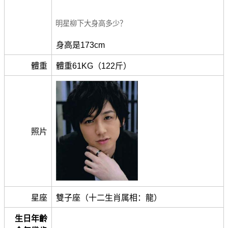
明星柳下大身高多少？
身高是173cm
體重
體重61KG（122斤）
照片
星座
雙子座（十二生肖属相：龍）
生日年齡