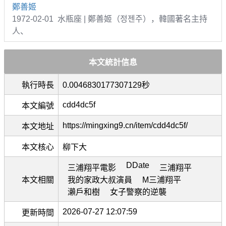
鄭善姬
1972-02-01 水瓶座 | 鄭善姬（정젠주），韓國著名主持
人、
本文統計信息
執行時長
0.0046830177307129秒
cdd4dc5f
本文編號
https://mingxing9.cn/item/cdd4dc5f/
本文地址
本文核心
柳下大
DDate
三浦翔平電影
三浦翔平
本文相關
我的家政大叔演員
M三浦翔平
瀨戶和樹
女子警察的逆襲
2026-07-27 12:07:59
更新時間