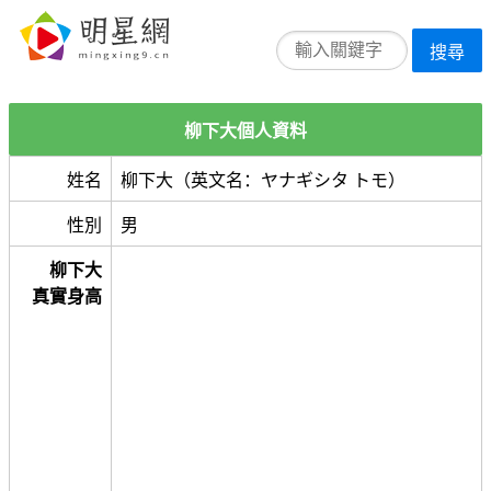
搜尋
柳下大個人資料
姓名
柳下大（英文名：ヤナギシタ トモ）
性別
男
柳下大
真實身高