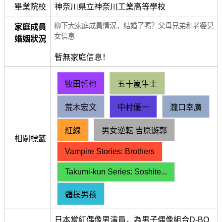
畢業院校
神奈川県立神奈川工業高等學校
柳下大家庭成員情況，結婚了嗎？父母兄弟和老婆兒
家庭成員
女信息
婚姻狀況
暫無家庭信息！
牧田哲也
五十嵐隼士
荒木宏文
中村優一
瀧口幸廣
紅線
男女逆転 吉原遊郭
相關標籤
Vampire Stories: Brothers
Takumi‑kun Series: Soshite...
體操男孩
日本當紅偶像男演員，為男子偶像組合D-BO