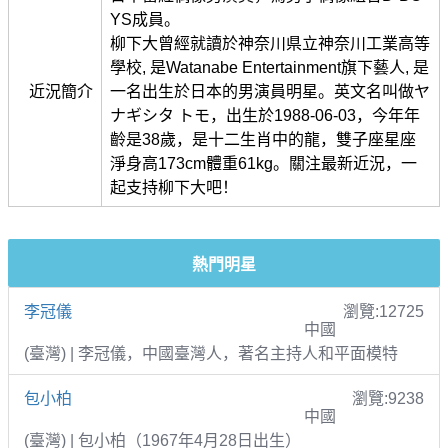
YS成員。
柳下大曾經就讀於神奈川県立神奈川工業高等
學校, 是Watanabe Entertainment旗下藝人, 是
近況簡介
一名出生於日本的男演員明星。英文名叫做ヤ
ナギシタ トモ，出生於1988-06-03，今年年
齡是38歲，是十二生肖中的龍，雙子座星座
淨身高173cm體重61kg。關注最新近況，一
起支持柳下大吧！
熱門明星
李冠儀
瀏覽:12725
中國
(臺灣) | 李冠儀，中國臺灣人，著名主持人和平面模特
包小柏
瀏覽:9238
中國
(臺灣) | 包小柏（1967年4月28日出生）