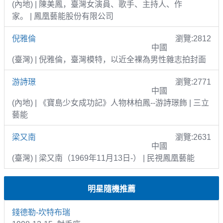
(內地) | 陳美鳳，臺灣女演員、歌手、主持人、作
家。 | 鳳凰藝能股份有限公司
倪雅倫
瀏覽:2812
中國
(臺灣) | 倪雅倫，臺灣模特，以近全裸為男性雜志拍封面
游詩璟
瀏覽:2771
中國
(內地) | 《寶島少女成功記》人物林柏鳳--游詩璟飾 | 三立
藝能
梁又南
瀏覽:2631
中國
(臺灣) | 梁又南（1969年11月13日-） | 民視鳳凰藝能
明星隨機推薦
錢德勒-坎特布瑞