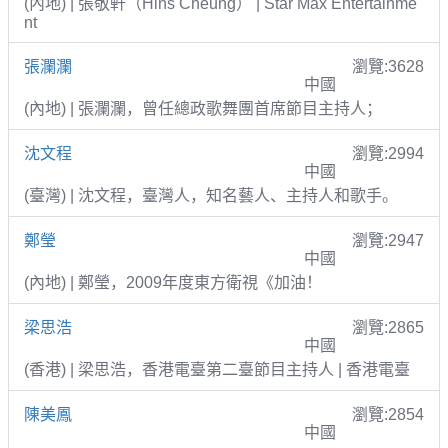
(內地) | 張敬軒（Hins Cheung） | Star Max Entertainme
nt
張瀾瀾
瀏覽:3628
中國
(內地) | 張瀾瀾，曾任總政歌舞團首席節目主持人；
沈文程
瀏覽:2994
中國
(臺灣) | 沈文程，臺灣人，知名藝人、主持人和歌手。
鄭瑩
瀏覽:2947
中國
(內地) | 鄭瑩，2009年度東方衛視《加油！
梁思浩
瀏覽:2865
中國
(香港) | 梁思浩，香港電臺第二臺節目主持人 | 香港電臺
陳美鳳
瀏覽:2854
中國