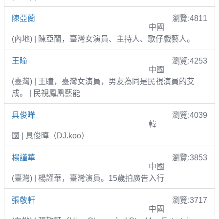
陳亞蘭
瀏覽:4811
中國
(內地) | 陳亞蘭，臺灣女演員、主持人、歌仔戲藝人。
王瞳
瀏覽:4253
中國
(臺灣) | 王瞳，臺灣女演員，男友為同是民視演員的艾
成。 | 民視鳳凰藝能
具俊曄
瀏覽:4039
韓
國 | 具俊曄（DJ.koo）
楊謹華
瀏覽:3853
中國
(臺灣) | 楊謹華，臺灣演員。15歲拍廣告入行
張敬軒
瀏覽:3717
中國