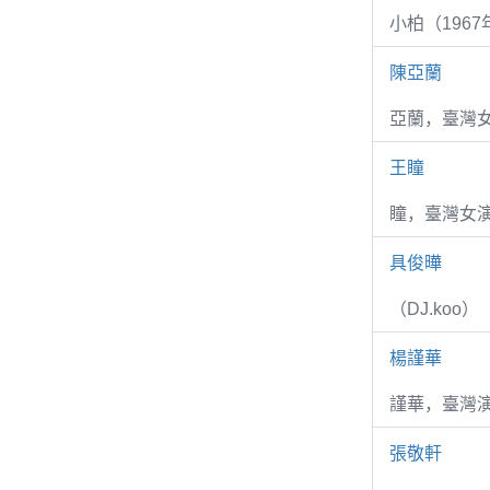
小柏（1967
陳亞蘭
亞蘭，臺灣
王瞳
瞳，臺灣女演
具俊曄
（DJ.koo）
楊謹華
謹華，臺灣演
張敬軒