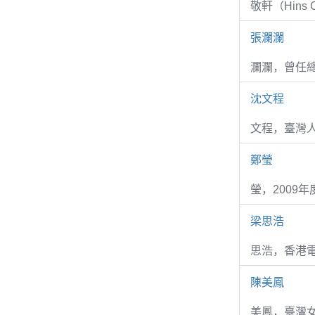
敬軒（Hins Ch
張瀾瀾
瀾瀾，曾任
沈文程
文程，臺灣
鄭瑩
瑩，2009
梁思浩
思浩，香港電
陳美鳳
美鳳，臺灣女