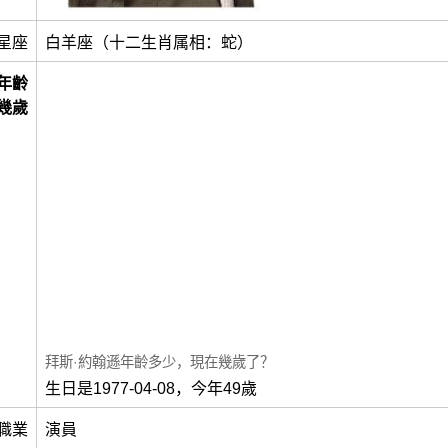
星座
白羊座（十二生肖属相：蛇）
年齡
幾歲
拜斯·約翰遜年齡多少，現在幾歲了？
生日是1977-04-08，今年49歲
職業
演員