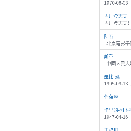
1970-08
古川登志夫
古川登志夫
陳春
北京電影學院
鄭重
中國人民大學
羅比·凱
1995-09-1
任葆琳
卡里姆-阿卜
1947-04-1
王梓桐