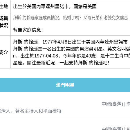
生地
出生於美國內華達州里諾市，國籍是美國
拜斯·約翰遜家庭成員情況，結婚了嗎？父母兄弟和老婆兒女信息
成員
狀況
暫無家庭信息！
拜斯·約翰遜，1977年4月8日出生于美國內華達州里諾市
拜斯·約翰遜是一名出生於美國的男演員明星。英文名叫做Bryc
簡介
n，出生於1977-04-08，今年年齡是49歲，是十二生肖
星座。關注最新近況，一起支持拜斯·約翰遜吧！
熱門明星
中國(臺灣) | 
臺灣人，著名主持人和平面模特
中國(臺灣) | 