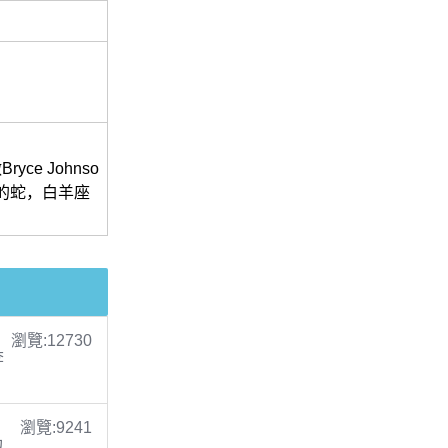
e Johnso
中的蛇，白羊座
瀏覽:12730
李
瀏覽:9241
包