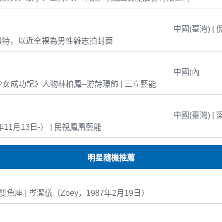
中國(臺灣) | 
模特，以近全裸為男性雜志拍封面
中國(內
島少女成功記》人物林柏鳳--游詩璟飾 | 三立藝能
中國(臺灣) | 
年11月13日-） | 民視鳳凰藝能
明星隨機推薦
19 雙魚座 | 岑潔儀（Zoey，1987年2月19日）