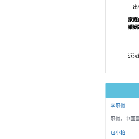
出
家庭
婚姻
近況
李冠儀
冠儀，中國
包小柏