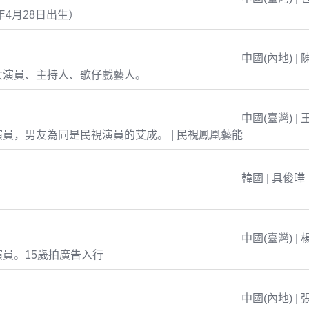
年4月28日出生）
中國(內地) | 
女演員、主持人、歌仔戲藝人。
中國(臺灣) | 
員，男友為同是民視演員的艾成。 | 民視鳳凰藝能
韓國 | 具俊曄
中國(臺灣) | 
員。15歲拍廣告入行
中國(內地) | 