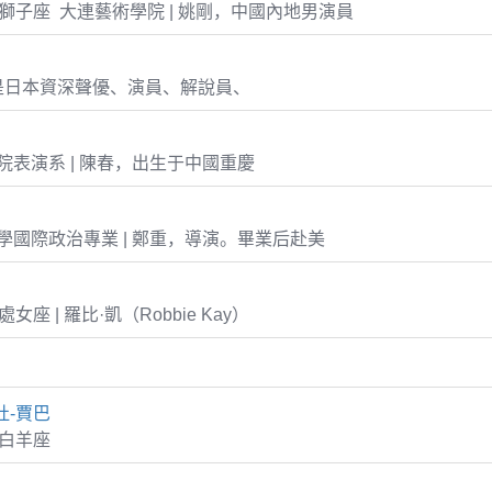
-03 獅子座 大連藝術學院 | 姚剛，中國內地男演員
是日本資深聲優、演員、解說員、
表演系 | 陳春，出生于中國重慶
國際政治專業 | 鄭重，導演。畢業后赴美
3 處女座 | 羅比·凱（Robbie Kay）
杜-賈巴
6 白羊座