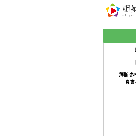
拜斯·約
真實