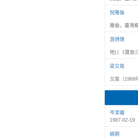
倪雅倫
雅倫，臺灣
游詩璟
地) | 《寶
梁又南
又南（1969
岑潔儀
1987-02-
姚剛