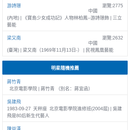
游詩璟
瀏覽:2775
中國
(內地) | 《寶島少女成功記》人物林柏鳳--游詩璟飾 | 三立
藝能
梁又南
瀏覽:2632
中國
(臺灣) | 梁又南（1969年11月13日-） | 民視鳳凰藝能
明星隨機推薦
蔣竹青
北京電影學院 | 蔣竹青 （別名：蔣宜函）
吳建飛
1983-09-27 天秤座 北京電影學院進修班(2004屆) | 吳建
飛是80后新生代藝人
陳益漢