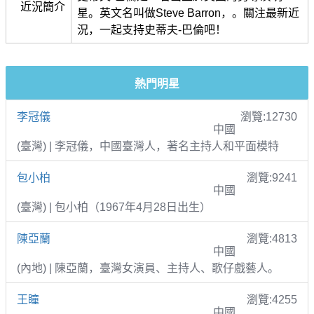
近況簡介
星。英文名叫做Steve Barron，。關注最新近
況，一起支持史蒂夫-巴倫吧！
熱門明星
李冠儀
瀏覽:12730
中國
(臺灣) | 李冠儀，中國臺灣人，著名主持人和平面模特
包小柏
瀏覽:9241
中國
(臺灣) | 包小柏（1967年4月28日出生）
陳亞蘭
瀏覽:4813
中國
(內地) | 陳亞蘭，臺灣女演員、主持人、歌仔戲藝人。
王瞳
瀏覽:4255
中國