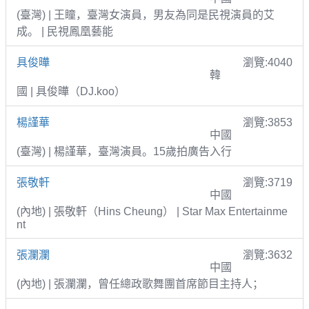
(臺灣) | 王瞳，臺灣女演員，男友為同是民視演員的艾
成。 | 民視鳳凰藝能
具俊曄
瀏覽:4040
韓
國 | 具俊曄（DJ.koo）
楊謹華
瀏覽:3853
中國
(臺灣) | 楊謹華，臺灣演員。15歲拍廣告入行
張敬軒
瀏覽:3719
中國
(內地) | 張敬軒（Hins Cheung） | Star Max Entertainme
nt
張瀾瀾
瀏覽:3632
中國
(內地) | 張瀾瀾，曾任總政歌舞團首席節目主持人；