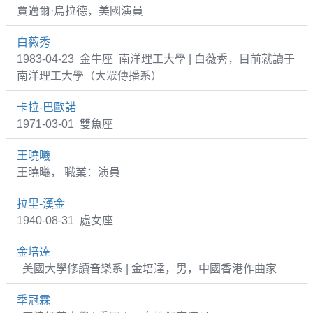
賈邁爾·烏拉德，美國演員
白薇秀
1983-04-23 金牛座 南洋理工大學 | 白薇秀，目前就讀于
南洋理工大學（大眾傳播系）
卡拉-巴歐諾
1971-03-01 雙魚座
王曉曦
王曉曦， 職業：演員
拉里-漢金
1940-08-31 處女座
金培達
美國大學修讀音樂系 | 金培達，男，中國香港作曲家
季冠霖