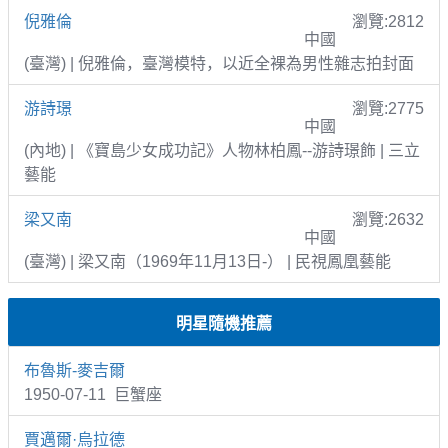
倪雅倫
瀏覽:2812
中國
(臺灣) | 倪雅倫，臺灣模特，以近全裸為男性雜志拍封面
游詩璟
瀏覽:2775
中國
(內地) | 《寶島少女成功記》人物林柏鳳--游詩璟飾 | 三立
藝能
梁又南
瀏覽:2632
中國
(臺灣) | 梁又南（1969年11月13日-） | 民視鳳凰藝能
明星隨機推薦
布魯斯-麥吉爾
1950-07-11 巨蟹座
賈邁爾·烏拉德