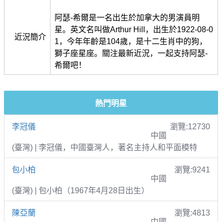
阿瑟-希爾是一名出生於加拿大的男演員明
星。英文名叫做Arthur Hill，出生於1922-08-0
近況簡介
1，今年年齡是104歲，是十二生肖中的狗，
獅子座星座。關注最新近況，一起支持阿瑟-
希爾吧！
熱門明星
李冠儀
瀏覽:12730
中國
(臺灣) | 李冠儀，中國臺灣人，著名主持人和平面模特
包小柏
瀏覽:9241
中國
(臺灣) | 包小柏（1967年4月28日出生）
陳亞蘭
瀏覽:4813
中國