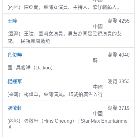
(內地) | 陳亞蘭，臺灣女演員、主持人、歌仔戲藝人。
王瞳
瀏覽:4255
中國
(臺灣) | 王瞳，臺灣女演員，男友為同是民視演員的艾
成。 | 民視鳳凰藝能
具俊曄
瀏覽:4040
韓
國 | 具俊曄（DJ.koo）
楊謹華
瀏覽:3853
中國
(臺灣) | 楊謹華，臺灣演員。15歲拍廣告入行
張敬軒
瀏覽:3719
中國
(內地) | 張敬軒（Hins Cheung） | Star Max Entertainme
nt