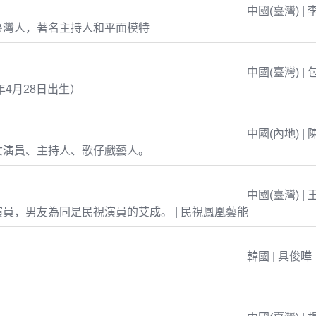
中國(臺灣) | 
臺灣人，著名主持人和平面模特
中國(臺灣) | 
年4月28日出生）
中國(內地) | 
女演員、主持人、歌仔戲藝人。
中國(臺灣) | 
員，男友為同是民視演員的艾成。 | 民視鳳凰藝能
韓國 | 具俊曄