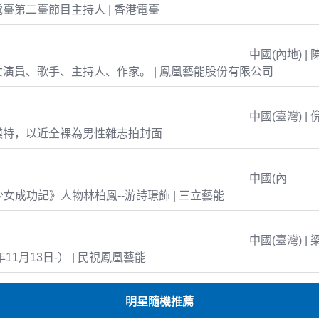
臺第二臺節目主持人 | 香港電臺
中國(內地) | 
演員、歌手、主持人、作家。 | 鳳凰藝能股份有限公司
中國(臺灣) | 
模特，以近全裸為男性雜志拍封面
中國(內
島少女成功記》人物林柏鳳--游詩璟飾 | 三立藝能
中國(臺灣) | 
年11月13日-） | 民視鳳凰藝能
明星隨機推薦