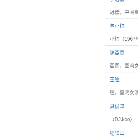
冠儀，中國
包小柏
小柏（1967
陳亞蘭
亞蘭，臺灣
王瞳
瞳，臺灣女演
具俊曄
（DJ.koo）
楊謹華