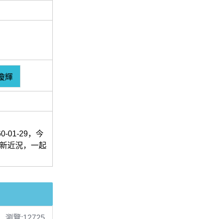
瓊輝
01-29，今
最新近況，一起
瀏覽:12725