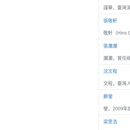
謹華，臺灣演
張敬軒
敬軒（Hins Ch
張瀾瀾
瀾瀾，曾任
沈文程
文程，臺灣
鄭瑩
瑩，2009
梁思浩