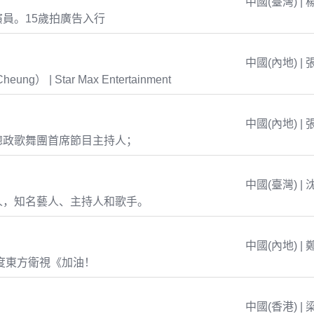
中國(臺灣) | 
員。15歲拍廣告入行
中國(內地) | 
eung） | Star Max Entertainment
中國(內地) | 
總政歌舞團首席節目主持人；
中國(臺灣) | 
人，知名藝人、主持人和歌手。
中國(內地) | 
年度東方衛視《加油！
中國(香港) | 