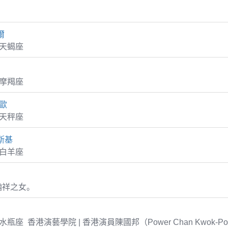
爾
3 天蝎座
1 摩羯座
西歐
0 天秤座
斯基
7 白羊座
翰祥之女。
04 水瓶座 香港演藝學院 | 香港演員陳國邦（Power Chan Kwok-P