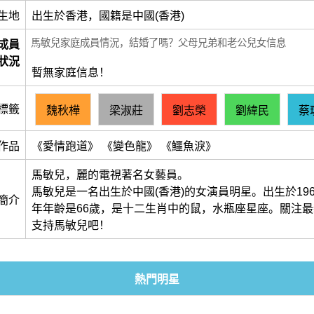
生地
出生於香港，國籍是中國(香港)
馬敏兒家庭成員情況，結婚了嗎？父母兄弟和老公兒女信息
成員
狀況
暫無家庭信息！
標籤
魏秋樺
梁淑莊
劉志榮
劉緯民
蔡
作品
《愛情跑道》 《變色龍》 《鱷魚淚》
馬敏兒，麗的電視著名女藝員。
馬敏兒是一名出生於中國(香港)的女演員明星。出生於1960-
簡介
年年齡是66歲，是十二生肖中的鼠，水瓶座星座。關注
支持馬敏兒吧！
熱門明星