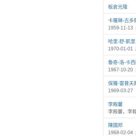
板倉光隆
卡羅琳-古多
1959-11-1
哈里-舒-凱里
1970-01-0
魯奇-洛-卡
1967-10-2
保羅-雷普夫
1969-03-2
李殿馨
李殿馨，李
陳國邦
1968-02-