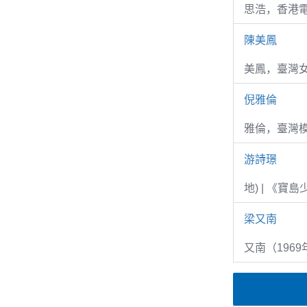
思浩，香港電
陳美鳳
美鳳，臺灣女
倪雅倫
雅倫，臺灣
游詩璟
地) | 《寶
梁又南
又南（1969