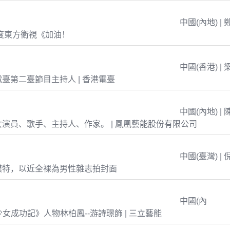
中國(內地) | 
年度東方衛視《加油！
中國(香港) | 
臺第二臺節目主持人 | 香港電臺
中國(內地) | 
演員、歌手、主持人、作家。 | 鳳凰藝能股份有限公司
中國(臺灣) | 
模特，以近全裸為男性雜志拍封面
中國(內
島少女成功記》人物林柏鳳--游詩璟飾 | 三立藝能