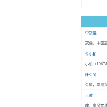
李冠儀
冠儀，中國
包小柏
小柏（1967
陳亞蘭
亞蘭，臺灣
王瞳
瞳，臺灣女演