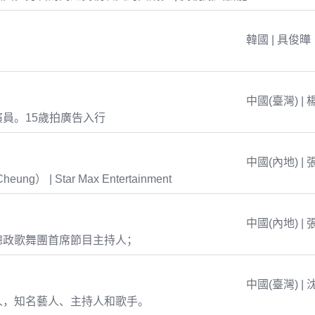
韓國 | 具俊曄
中國(臺灣) | 
員。15歲拍廣告入行
中國(內地) | 
eung） | Star Max Entertainment
中國(內地) | 
總政歌舞團首席節目主持人；
中國(臺灣) | 
人，知名藝人、主持人和歌手。