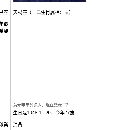
星座
天蝎座（十二生肖属相：鼠）
年齡
幾歲
黃元申年齡多少，現在幾歲了？
生日是1948-11-20，今年77歲
職業
演員