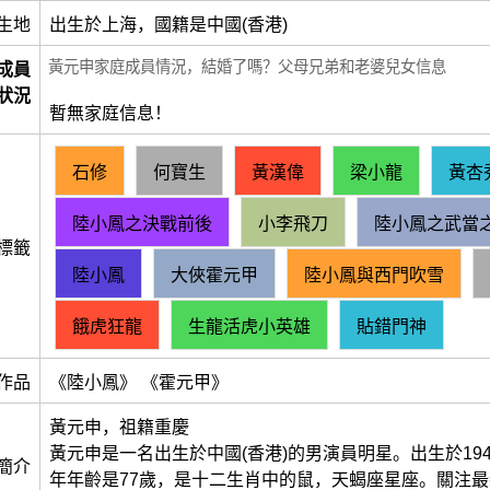
生地
出生於上海，國籍是中國(香港)
黃元申家庭成員情況，結婚了嗎？父母兄弟和老婆兒女信息
成員
狀況
暫無家庭信息！
石修
何寶生
黃漢偉
梁小龍
黃杏
陸小鳳之決戰前後
小李飛刀
陸小鳳之武當
標籤
陸小鳳
大俠霍元甲
陸小鳳與西門吹雪
餓虎狂龍
生龍活虎小英雄
貼錯門神
作品
《陸小鳳》 《霍元甲》
黃元申，祖籍重慶
黃元申是一名出生於中國(香港)的男演員明星。出生於1948-
簡介
年年齡是77歲，是十二生肖中的鼠，天蝎座星座。關注