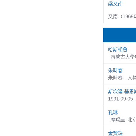
梁又南
又南（1969
哈斯朝魯
內蒙古大學中
朱時春
朱時春，人
斯坎達-基恩
1991-09-0
孔琳
摩羯座 北京
金賢珠