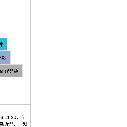
秀
之戰
絕代雙驕
11-20，今
最新近況，一起