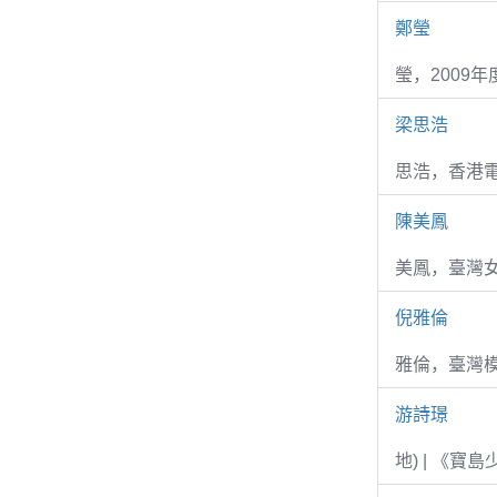
鄭瑩
瑩，2009
梁思浩
思浩，香港電
陳美鳳
美鳳，臺灣女
倪雅倫
雅倫，臺灣
游詩璟
地) | 《寶