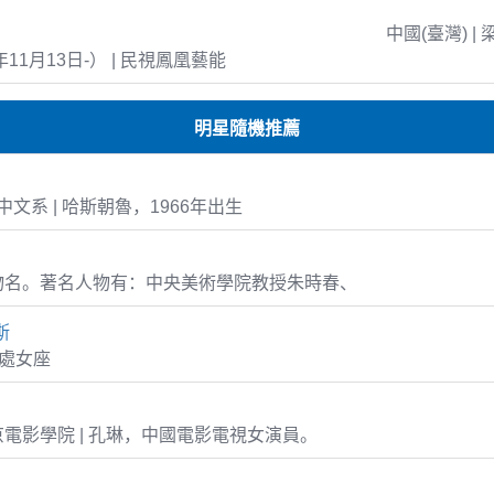
中國(臺灣) | 
年11月13日-） | 民視鳳凰藝能
明星隨機推薦
文系 | 哈斯朝魯，1966年出生
物名。著名人物有：中央美術學院教授朱時春、
斯
5 處女座
電影學院 | 孔琳，中國電影電視女演員。