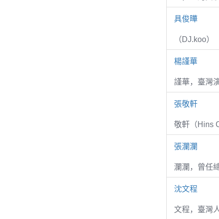
具俊曄
（DJ.koo）
楊謹華
謹華，臺灣演
張敬軒
敬軒（Hins Ch
張瀾瀾
瀾瀾，曾任
沈文程
文程，臺灣