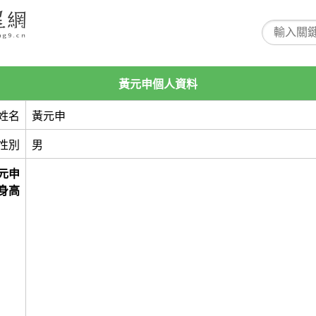
黃元申個人資料
姓名
黃元申
性別
男
元申
身高