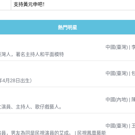
支持黃元申吧！
熱門明星
中國(臺灣) | 
臺灣人，著名主持人和平面模特
中國(臺灣) | 
年4月28日出生）
中國(內地) | 
女演員、主持人、歌仔戲藝人。
中國(臺灣) | 
員，男友為同是民視演員的艾成。 | 民視鳳凰藝能