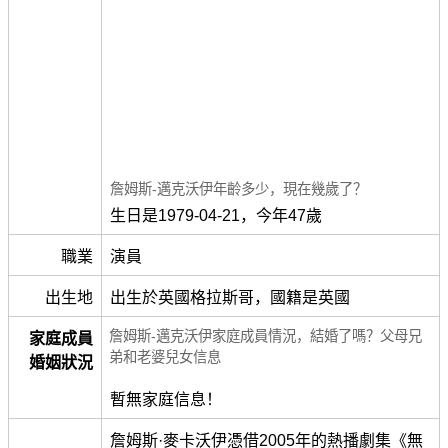
詹姆斯-邁克沃伊年齡多少，現在幾歲了？
生日是1979-04-21，今年47歲
職業
演員
出生地
出生於英國格拉斯哥，國籍是英國
詹姆斯-邁克沃伊家庭成員情況，結婚了嗎？父母兄
家庭成員
弟和老婆兒女信息
婚姻狀況
暫無家庭信息！
詹姆斯·麥卡沃伊憑借2005年的熱播劇集《無