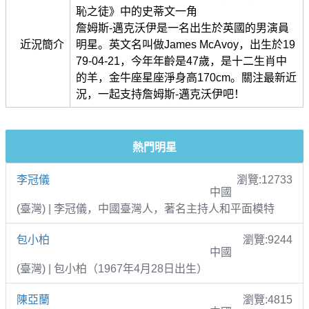
恥之徒》中的史蒂文一角
詹姆斯-邁克沃伊是一名出生於英國的男演員
近況簡介
明星。英文名叫做James McAvoy，出生於19
79-04-21，今年年齡是47歲，是十二生肖中
的羊，金牛座星座淨身高170cm。關注最新近
況，一起支持詹姆斯-邁克沃伊吧！
熱門明星
李冠儀
瀏覽:12733
中國
(臺灣) | 李冠儀，中國臺灣人，著名主持人和平面模特
包小柏
瀏覽:9244
中國
(臺灣) | 包小柏（1967年4月28日出生）
陳亞蘭
瀏覽:4815