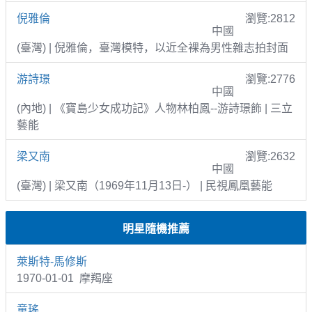
倪雅倫
瀏覽:2812
中國
(臺灣) | 倪雅倫，臺灣模特，以近全裸為男性雜志拍封面
游詩璟
瀏覽:2776
中國
(內地) | 《寶島少女成功記》人物林柏鳳--游詩璟飾 | 三立
藝能
梁又南
瀏覽:2632
中國
(臺灣) | 梁又南（1969年11月13日-） | 民視鳳凰藝能
明星隨機推薦
萊斯特-馬修斯
1970-01-01 摩羯座
童瑤