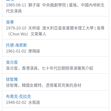
1985-08-11 獅子座 中央戲劇學院 | 童瑤，中國內地新生
代女演員
吳尊
1979-10-10 天秤座 澳大利亞皇家墨爾本理工大學 | 吳尊
（Chun Wu）文萊華人
托德-海恩斯
1961-01-02 摩羯座
吳元俊
吳元俊，香港演員，七十年代后期經導演羅馬介紹
徐智雅
徐智雅，韓國女模特，憑借著其完美的身材
布萊克-克拉克
1946-02-02 水瓶座