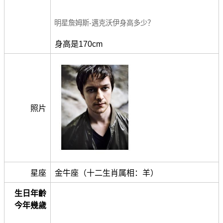
明星詹姆斯-邁克沃伊身高多少？
身高是170cm
照片
星座
金牛座（十二生肖属相：羊）
生日年齡
今年幾歲