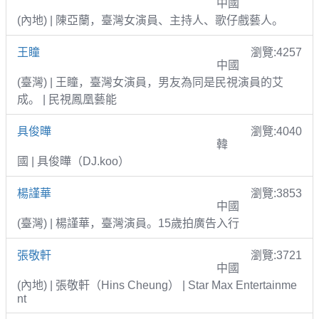
中國
(內地) | 陳亞蘭，臺灣女演員、主持人、歌仔戲藝人。
王瞳
瀏覽:4257
中國
(臺灣) | 王瞳，臺灣女演員，男友為同是民視演員的艾
成。 | 民視鳳凰藝能
具俊曄
瀏覽:4040
韓
國 | 具俊曄（DJ.koo）
楊謹華
瀏覽:3853
中國
(臺灣) | 楊謹華，臺灣演員。15歲拍廣告入行
張敬軒
瀏覽:3721
中國
(內地) | 張敬軒（Hins Cheung） | Star Max Entertainme
nt