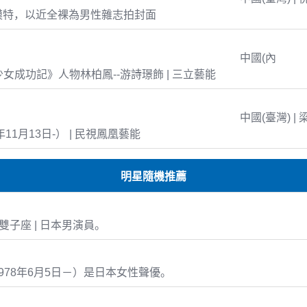
模特，以近全裸為男性雜志拍封面
中國(內
島少女成功記》人物林柏鳳--游詩璟飾 | 三立藝能
中國(臺灣) | 
年11月13日-） | 民視鳳凰藝能
明星隨機推薦
02 雙子座 | 日本男演員。
978年6月5日－）是日本女性聲優。