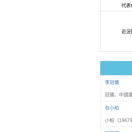
代表
近況
李冠儀
冠儀，中國
包小柏
小柏（1967