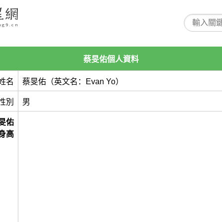
蔡旻佑個人資料
姓名
蔡旻佑（英文名：Evan Yo）
性別
男
旻佑
身高