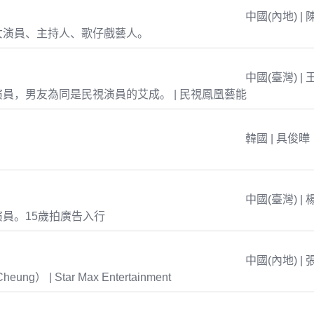
中國(內地) | 
女演員、主持人、歌仔戲藝人。
中國(臺灣) | 
員，男友為同是民視演員的艾成。 | 民視鳳凰藝能
韓國 | 具俊曄
中國(臺灣) | 
員。15歲拍廣告入行
中國(內地) | 
eung） | Star Max Entertainment