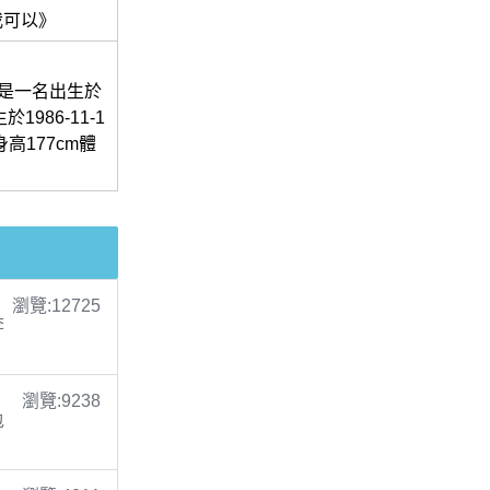
我可以》
 是一名出生於
986-11-1
高177cm體
瀏覽:12725
李
瀏覽:9238
包