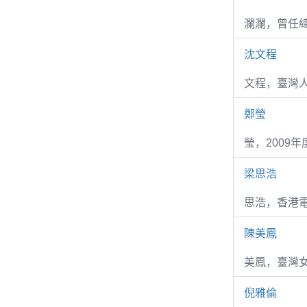
瀾瀾，曾任
沈文程
文程，臺灣
鄭瑩
瑩，2009
梁思浩
思浩，香港電
陳美鳳
美鳳，臺灣女
倪雅倫