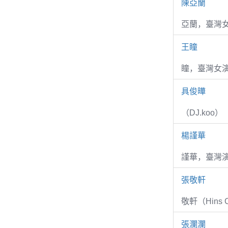
陳亞蘭
亞蘭，臺灣
王瞳
瞳，臺灣女演
具俊曄
（DJ.koo）
楊謹華
謹華，臺灣演
張敬軒
敬軒（Hins Ch
張瀾瀾