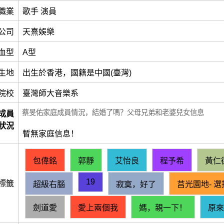
職業
歌手 演員
公司
天熹娛樂
血型
A型
生地
出生於香港，國籍是中國(臺灣)
院校
臺灣師大音樂系
蔡旻佑家庭成員情況，結婚了嗎？父母兄弟和老婆兒女信息
成員
狀況
暫無家庭信息！
包偉銘
郭靜
艾怡良
程予希
黃仁
19
標籤
超級右腦
寂寞，好了
莒光園地‑ 選
劍道愛
愛上兩個我
媽，親一下！
原來