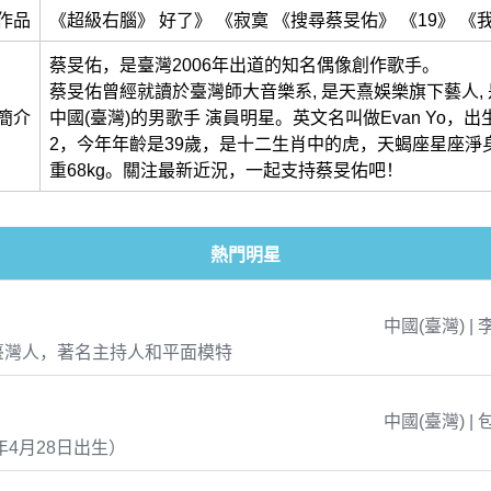
作品
《超級右腦》 好了》 《寂寞 《搜尋蔡旻佑》 《19》 《
蔡旻佑，是臺灣2006年出道的知名偶像創作歌手。
蔡旻佑曾經就讀於臺灣師大音樂系, 是天熹娛樂旗下藝人,
簡介
中國(臺灣)的男歌手 演員明星。英文名叫做Evan Yo，出生於1
2，今年年齡是39歲，是十二生肖中的虎，天蝎座星座淨身
重68kg。關注最新近況，一起支持蔡旻佑吧！
熱門明星
中國(臺灣) | 
臺灣人，著名主持人和平面模特
中國(臺灣) | 
年4月28日出生）