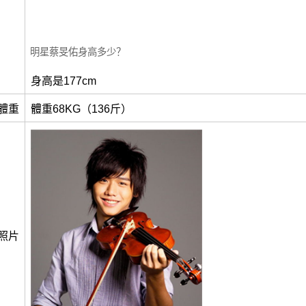
明星蔡旻佑身高多少？
身高是177cm
體重
體重68KG（136斤）
照片