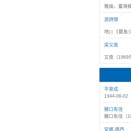
雅倫，臺灣
游詩璟
地) | 《寶
梁又南
又南（1969
平泉成
1944-06-
豬口有佳
豬口有佳（1
安娜-瑪西