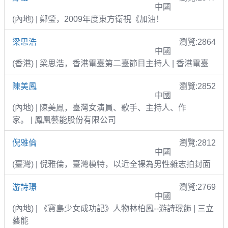
中國
(內地) | 鄭瑩，2009年度東方衛視《加油！
梁思浩
瀏覽:2864
中國
(香港) | 梁思浩，香港電臺第二臺節目主持人 | 香港電臺
陳美鳳
瀏覽:2852
中國
(內地) | 陳美鳳，臺灣女演員、歌手、主持人、作
家。 | 鳳凰藝能股份有限公司
倪雅倫
瀏覽:2812
中國
(臺灣) | 倪雅倫，臺灣模特，以近全裸為男性雜志拍封面
游詩璟
瀏覽:2769
中國
(內地) | 《寶島少女成功記》人物林柏鳳--游詩璟飾 | 三立
藝能