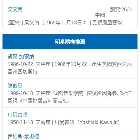
梁又南
瀏覽:2631
中國
(臺灣) | 梁又南（1969年11月13日-） | 民視鳳凰藝能
明星隨機推薦
凱爾·加爾納
1986-10-22 天秤座 | 1986年10月22日出生美國賓西法尼
亞州西切斯特
陳俊彤
1989-10-10 天秤座 沈陽音樂學院 | 陳俊彤因為參加浙江
衛視《中國好聲音》而走紅。
川尻善昭
1950-11-18 天蝎座 | 川尻善昭（Yoshiaki Kawajiri）
伊維斯-蒙坦德