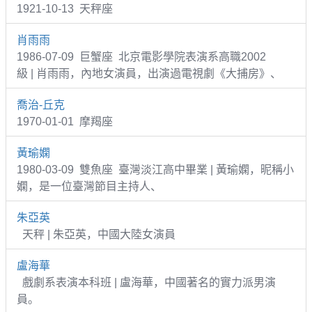
1921-10-13 天秤座
肖雨雨
1986-07-09 巨蟹座 北京電影學院表演系高職2002
級 | 肖雨雨，內地女演員，出演過電視劇《大捕房》、
喬治-丘克
1970-01-01 摩羯座
黃瑜嫻
1980-03-09 雙魚座 臺灣淡江高中畢業 | 黃瑜嫻，昵稱小
嫻，是一位臺灣節目主持人、
朱亞英
天秤 | 朱亞英，中國大陸女演員
盧海華
戲劇系表演本科班 | 盧海華，中國著名的實力派男演
員。