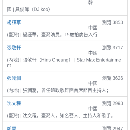
韓
國 | 具俊曄（DJ.koo）
楊謹華
瀏覽:3853
中國
(臺灣) | 楊謹華，臺灣演員。15歲拍廣告入行
張敬軒
瀏覽:3717
中國
(內地) | 張敬軒（Hins Cheung） | Star Max Entertainme
nt
張瀾瀾
瀏覽:3626
中國
(內地) | 張瀾瀾，曾任總政歌舞團首席節目主持人；
沈文程
瀏覽:2993
中國
(臺灣) | 沈文程，臺灣人，知名藝人、主持人和歌手。
鄭瑩
瀏覽:2947