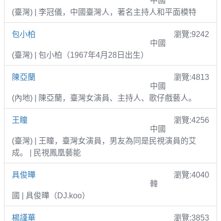
中國
(臺灣) | 李冠儀，中國臺灣人，著名主持人和平面模特
包小柏
瀏覽:9242
中國
(臺灣) | 包小柏（1967年4月28日出生）
陳亞蘭
瀏覽:4813
中國
(內地) | 陳亞蘭，臺灣女演員、主持人、歌仔戲藝人。
王瞳
瀏覽:4256
中國
(臺灣) | 王瞳，臺灣女演員，男友為同是民視演員的艾
成。 | 民視鳳凰藝能
具俊曄
瀏覽:4040
韓
國 | 具俊曄（DJ.koo）
楊謹華
瀏覽:3853