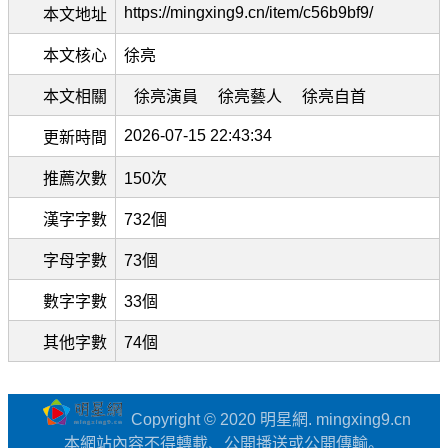
https://mingxing9.cn/item/c56b9bf9/
本文地址
本文核心
徐亮
本文相關
徐亮演員
徐亮藝人
徐亮自首
2026-07-15 22:43:34
更新時間
推薦次數
150次
漢字字數
732個
字母字數
73個
數字字數
33個
其他字數
74個
Copyright © 2020 明星網. mingxing9.cn
本網站內容不得轉載、公開播送或公開傳輸。