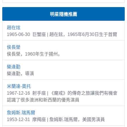
明星隨機推薦
趙在炫
1965-06-30 巨蟹座 | 趙在鉉，1965年6月30日生于首爾
侯長榮
侯長榮，1960年生于揚州。
欒逢勤
欒逢勤，導演
米蘭達-奧托
1967-12-16 射手座 | 《魔戒》的傳奇之旅讓我們有機會
認識了很多澳洲和新西蘭的優秀演員
詹姆斯.瑞馬爾
1953-12-31 摩羯座 | 詹姆斯.瑞馬爾，美國男演員