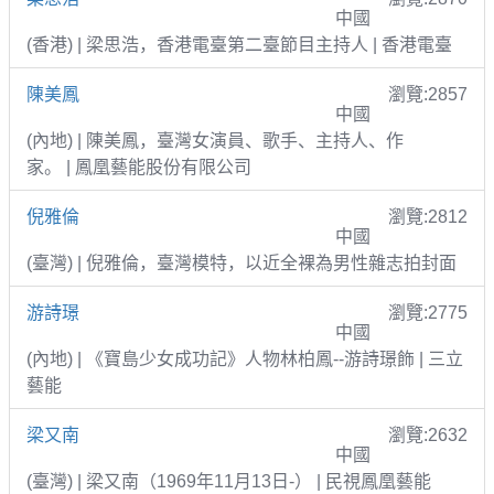
中國
(香港) | 梁思浩，香港電臺第二臺節目主持人 | 香港電臺
陳美鳳
瀏覽:2857
中國
(內地) | 陳美鳳，臺灣女演員、歌手、主持人、作
家。 | 鳳凰藝能股份有限公司
倪雅倫
瀏覽:2812
中國
(臺灣) | 倪雅倫，臺灣模特，以近全裸為男性雜志拍封面
游詩璟
瀏覽:2775
中國
(內地) | 《寶島少女成功記》人物林柏鳳--游詩璟飾 | 三立
藝能
梁又南
瀏覽:2632
中國
(臺灣) | 梁又南（1969年11月13日-） | 民視鳳凰藝能