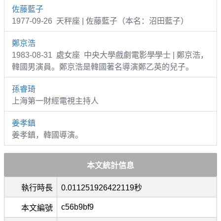
佐藤藍子
1977-09-26 天秤座 | 佐藤藍子（本名：沼田藍子）
鄭京浩
1983-08-31 處女座 中央大學戲劇電影學學士 | 鄭京浩，
韓國男演員。鄭京浩是韓國著名導演鄭乙英的兒子。
孫睿琦
上海第一財經電視主持人
姜孝鎮
姜孝鎮，韓國導演。
本文統計信息
執行時長
0.011251926422119秒
c56b9bf9
本文編號