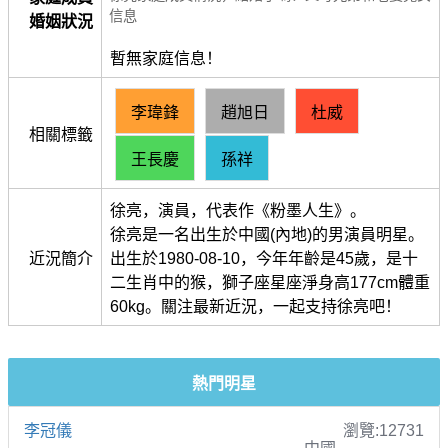
信息
婚姻狀況
暫無家庭信息！
李瑋鋒
趙旭日
杜威
相關標籤
王長慶
孫祥
徐亮，演員，代表作《粉墨人生》。
徐亮是一名出生於中國(內地)的男演員明星。
近況簡介
出生於1980-08-10，今年年齡是45歲，是十
二生肖中的猴，獅子座星座淨身高177cm體重
60kg。關注最新近況，一起支持徐亮吧！
熱門明星
李冠儀
瀏覽:12731