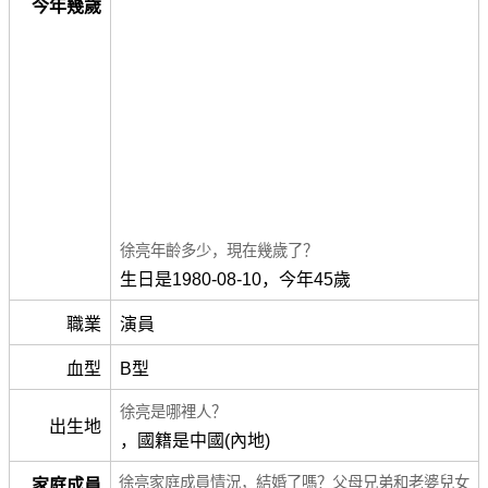
今年幾歲
徐亮年齡多少，現在幾歲了？
生日是1980-08-10，今年45歲
職業
演員
血型
B型
徐亮是哪裡人？
出生地
，國籍是中國(內地)
徐亮家庭成員情況，結婚了嗎？父母兄弟和老婆兒女
家庭成員