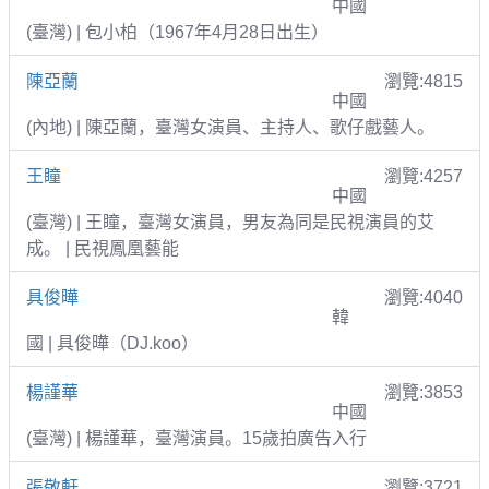
中國
(臺灣) | 包小柏（1967年4月28日出生）
陳亞蘭
瀏覽:4815
中國
(內地) | 陳亞蘭，臺灣女演員、主持人、歌仔戲藝人。
王瞳
瀏覽:4257
中國
(臺灣) | 王瞳，臺灣女演員，男友為同是民視演員的艾
成。 | 民視鳳凰藝能
具俊曄
瀏覽:4040
韓
國 | 具俊曄（DJ.koo）
楊謹華
瀏覽:3853
中國
(臺灣) | 楊謹華，臺灣演員。15歲拍廣告入行
張敬軒
瀏覽:3721