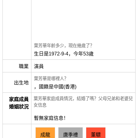
葉芳華年齡多少，現在幾歲了？
生日是1972-9-4，今年53歲
職業
演員
葉芳華是哪裡人？
出生地
，國籍是中國(香港)
葉芳華家庭成員情況，結婚了嗎？父母兄弟和老婆兒
家庭成員
女信息
婚姻狀況
暫無家庭信息！
成龍
唐季禮
董驃