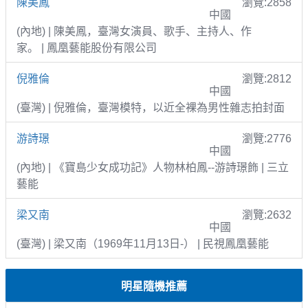
陳美鳳
瀏覽:2858
中國
(內地) | 陳美鳳，臺灣女演員、歌手、主持人、作
家。 | 鳳凰藝能股份有限公司
倪雅倫
瀏覽:2812
中國
(臺灣) | 倪雅倫，臺灣模特，以近全裸為男性雜志拍封面
游詩璟
瀏覽:2776
中國
(內地) | 《寶島少女成功記》人物林柏鳳--游詩璟飾 | 三立
藝能
梁又南
瀏覽:2632
中國
(臺灣) | 梁又南（1969年11月13日-） | 民視鳳凰藝能
明星隨機推薦