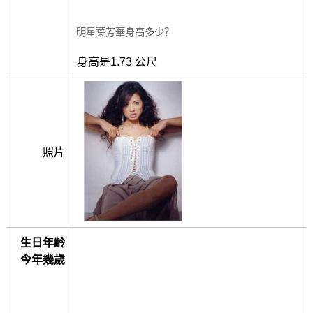
明星葉芳華身高多少？
身高是1.73 公尺
照片
生日年齡
今年幾歲