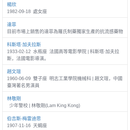
楊欣
1982-09-18 處女座
達菲
目前市場上銷售的達菲為羅氏制藥獨家生產的抗流感藥物
科斯塔·加夫拉斯
1933-02-12 水瓶座 法國高等電影學院 | 科斯塔·加夫拉
斯，法國電影導演。
趙文瑄
1960-06-09 雙子座 明志工業學院機械科 | 趙文瑄，中國
臺灣著名男演員
林敬剛
少年警校 | 林敬剛(Lam King Kong)
伯吉斯-梅雷迪思
1907-11-16 天蝎座