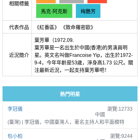
相關標籤
馬克·阿克斯
梅艷芳
代表作品
《紅番區》 《致命羅密歐》
葉芳華（1972.09.
葉芳華是一名出生於中國(香港)的男演員明
近況簡介
星。英文名叫做Francoise Yip，出生於1972-
9-4，今年年齡是53歲，淨身高1.73 公尺。關
注最新近況，一起支持葉芳華吧！
熱門明星
李冠儀
瀏覽:12733
中國
(臺灣) | 李冠儀，中國臺灣人，著名主持人和平面模特
包小柏
瀏覽:9244