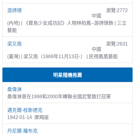
游詩璟
瀏覽:2772
中國
(內地) | 《寶島少女成功記》人物林柏鳳--游詩璟飾 | 三立
藝能
梁又南
瀏覽:2631
中國
(臺灣) | 梁又南（1969年11月13日-） | 民視鳳凰藝能
明星隨機推薦
桑偉淋
桑偉淋曾在1998和2000年蟬聯全國武警散打冠軍
邁克爾-桂斯德克
1942-01-14 摩羯座
丹尼爾-羅布克