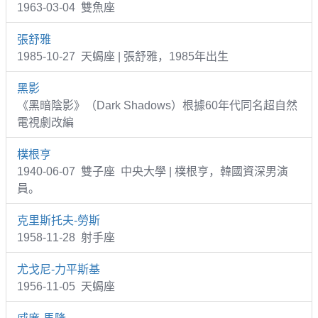
1963-03-04 雙魚座
張舒雅
1985-10-27 天蝎座 | 張舒雅，1985年出生
黑影
《黑暗陰影》（Dark Shadows）根據60年代同名超自然
電視劇改編
樸根亨
1940-06-07 雙子座 中央大學 | 樸根亨，韓國資深男演
員。
克里斯托夫-勞斯
1958-11-28 射手座
尤戈尼-力平斯基
1956-11-05 天蝎座