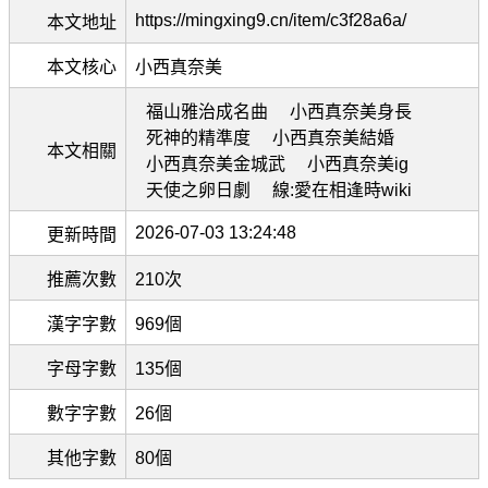
https://mingxing9.cn/item/c3f28a6a/
本文地址
本文核心
小西真奈美
福山雅治成名曲
小西真奈美身長
死神的精準度
小西真奈美結婚
本文相關
小西真奈美金城武
小西真奈美ig
天使之卵日劇
線:愛在相逢時wiki
2026-07-03 13:24:48
更新時間
推薦次數
210次
漢字字數
969個
字母字數
135個
數字字數
26個
其他字數
80個