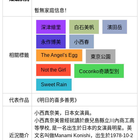
暫無家庭信息！
深津繪里
白石美帆
濱田岳
永作博美
小西春
相關標籤
The Angel's Egg
東京公園
Not the Girl
Cocoriko奇蹟型別
Sweet Rain
代表作品
《明日的喜多善男》
小西真奈美，日本女演員。
小西真奈美曾經就讀於鹿兒島縣立川內商工高
等學校, 是一名出生於日本的女演員明星。英
近況簡介
文名叫做Manami Konishi，出生於1978-10-2