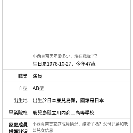
小西真奈美年齡多少，現在幾歲了？
生日是1978-10-27，今年47歲
職業
演員
血型
AB型
出生地
出生於日本鹿兒島縣，國籍是日本
畢業院校
鹿兒島縣立川內商工高等學校
小西真奈美家庭成員情況，結婚了嗎？父母兄弟和老
家庭成員
公兒女信息
婚姻狀況