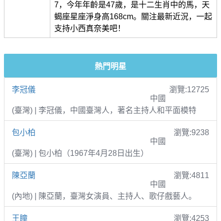
7，今年年齡是47歲，是十二生肖中的馬，天
蝎座星座淨身高168cm。關注最新近況，一起
支持小西真奈美吧！
熱門明星
李冠儀
瀏覽:12725
中國
(臺灣) | 李冠儀，中國臺灣人，著名主持人和平面模特
包小柏
瀏覽:9238
中國
(臺灣) | 包小柏（1967年4月28日出生）
陳亞蘭
瀏覽:4811
中國
(內地) | 陳亞蘭，臺灣女演員、主持人、歌仔戲藝人。
王瞳
瀏覽:4253