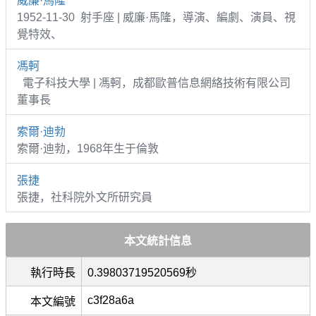
威廉·馬隆
1952-11-30 射手座 | 威廉·馬隆，導演、編劇、演員、視
覺特效、
馮軻
電子科技大學 | 馮軻，成都歐普信息網絡技術有限公司
董事長
索爾·迪勃
索爾·迪勃，1968年生于倫敦
張捷
張捷，社科院外文所研究員
本文統計信息
執行時長
0.39803719520569秒
c3f28a6a
本文編號