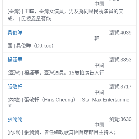
中國
(臺灣) | 王瞳，臺灣女演員，男友為同是民視演員的艾
成。 | 民視鳳凰藝能
具俊曄
瀏覽:4039
韓
國 | 具俊曄（DJ.koo）
楊謹華
瀏覽:3853
中國
(臺灣) | 楊謹華，臺灣演員。15歲拍廣告入行
張敬軒
瀏覽:3717
中國
(內地) | 張敬軒（Hins Cheung） | Star Max Entertainme
nt
張瀾瀾
瀏覽:3630
中國
(內地) | 張瀾瀾，曾任總政歌舞團首席節目主持人；