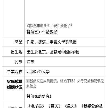
劉毅然年齡多少，現在幾歲了？
暫無官方年齡數據
職業
作家、導演，軍藝文學系教授
出生地
出生於北京，國籍是中國(內地)
民族
漢族
畢業院校
北京師范大學
劉毅然家庭成員情況，結婚了嗎？父母兄弟和配偶兒
家庭成員
女信息
婚姻狀況
暫無家庭信息！
《毛岸英》 《蒼天》 《星火》 《我親愛的祖