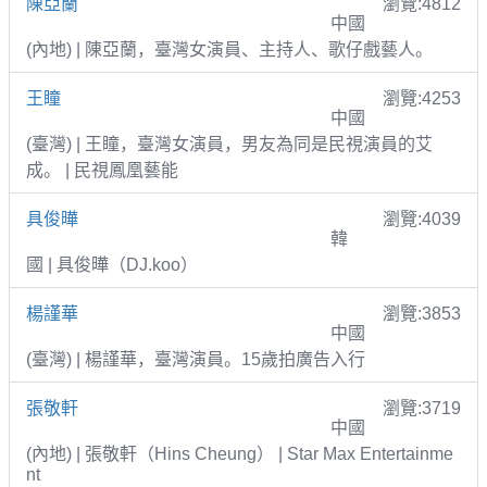
陳亞蘭
瀏覽:4812
中國
(內地) | 陳亞蘭，臺灣女演員、主持人、歌仔戲藝人。
王瞳
瀏覽:4253
中國
(臺灣) | 王瞳，臺灣女演員，男友為同是民視演員的艾
成。 | 民視鳳凰藝能
具俊曄
瀏覽:4039
韓
國 | 具俊曄（DJ.koo）
楊謹華
瀏覽:3853
中國
(臺灣) | 楊謹華，臺灣演員。15歲拍廣告入行
張敬軒
瀏覽:3719
中國
(內地) | 張敬軒（Hins Cheung） | Star Max Entertainme
nt