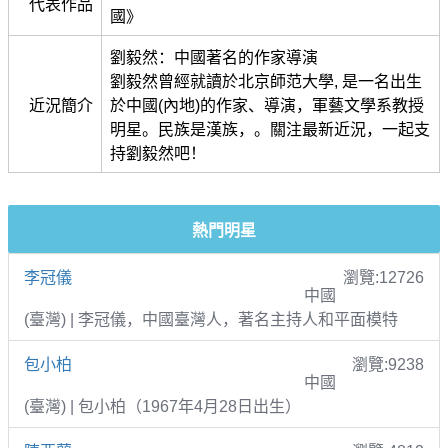
代表作品
國》
劉毅然：中國著名的作家導演
劉毅然曾經就讀於北京師范大學, 是一名出生
近況簡介
於中國(內地)的作家、導演，軍藝文學系教授
明星。民族是漢族，。關注最新近況，一起支
持劉毅然吧！
熱門明星
李冠儀
瀏覽:12726
中國
(臺灣) | 李冠儀，中國臺灣人，著名主持人和平面模特
包小柏
瀏覽:9238
中國
(臺灣) | 包小柏（1967年4月28日出生）