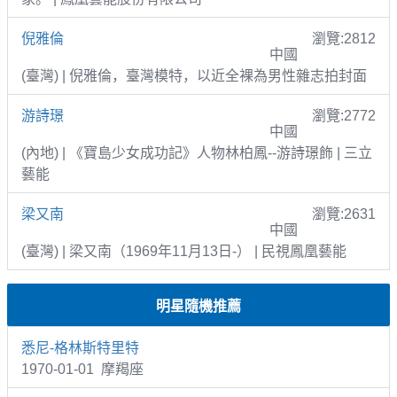
倪雅倫
瀏覽:2812
中國
(臺灣) | 倪雅倫，臺灣模特，以近全裸為男性雜志拍封面
游詩璟
瀏覽:2772
中國
(內地) | 《寶島少女成功記》人物林柏鳳--游詩璟飾 | 三立
藝能
梁又南
瀏覽:2631
中國
(臺灣) | 梁又南（1969年11月13日-） | 民視鳳凰藝能
明星隨機推薦
悉尼-格林斯特里特
1970-01-01 摩羯座