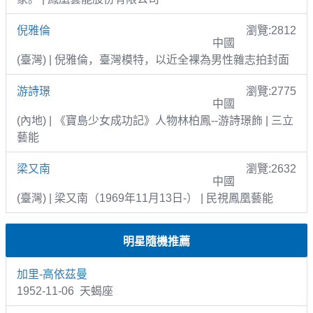
倪雅倫
瀏覽:2812
中國
(臺灣) | 倪雅倫，臺灣模特，以近全裸為男性雜志拍封面
游詩璟
瀏覽:2775
中國
(內地) | 《寶島少女成功記》人物林柏鳳--游詩璟飾 | 三立
藝能
梁又南
瀏覽:2632
中國
(臺灣) | 梁又南（1969年11月13日-） | 民視鳳凰藝能
明星隨機推薦
加里-高依茲曼
1952-11-06 天蝎座