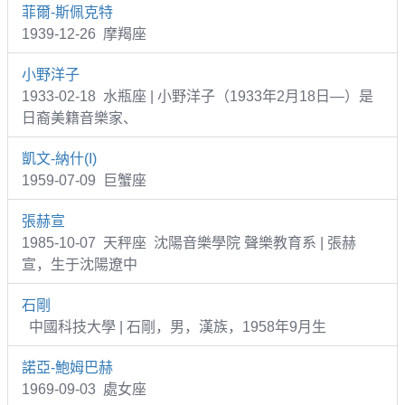
菲爾-斯佩克特
1939-12-26 摩羯座
小野洋子
1933-02-18 水瓶座 | 小野洋子（1933年2月18日—）是
日裔美籍音樂家、
凱文-納什(I)
1959-07-09 巨蟹座
張赫宣
1985-10-07 天秤座 沈陽音樂學院 聲樂教育系 | 張赫
宣，生于沈陽遼中
石剛
中國科技大學 | 石剛，男，漢族，1958年9月生
諾亞-鮑姆巴赫
1969-09-03 處女座