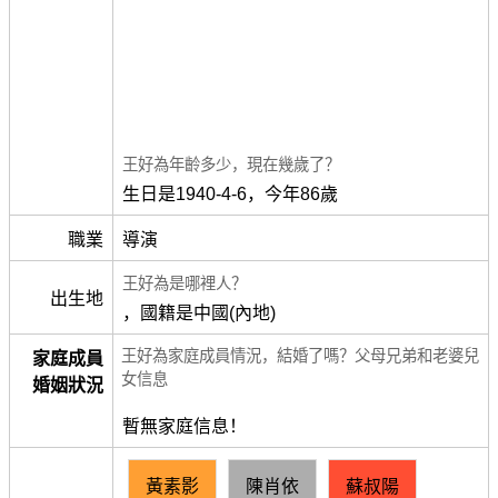
王好為年齡多少，現在幾歲了？
生日是1940-4-6，今年86歲
職業
導演
王好為是哪裡人？
出生地
，國籍是中國(內地)
王好為家庭成員情況，結婚了嗎？父母兄弟和老婆兒
家庭成員
女信息
婚姻狀況
暫無家庭信息！
黃素影
陳肖依
蘇叔陽