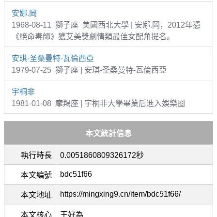
安娜.岡
1968-08-11 獅子座 美國西北大學 | 安娜.岡，2012年憑
《絕命毒師》獲艾美獎劇情類最佳女配角提名。
安琪-圣桑曼特-瓦倫西亞
1979-07-25 獅子座 | 安琪-圣桑曼特-瓦倫西亞
宇桐非
1981-01-08 摩羯座 | 宇桐非大學畢業后進入娛樂圈
本文統計信息
執行時長
0.0051860809326172秒
bdc51f66
本文編號
https://mingxing9.cn/item/bdc51f66/
本文地址
本文核心
王好為