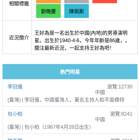
相關標籤
劉曉慶
陳佩斯
王好為是一名出生於中國(內地)的男導演明
近況簡介
星。出生於1940-4-6，今年年齡是86歲，。
關注最新近況，一起支持王好為吧！
熱門明星
李冠儀
瀏覽:12730
中國
(臺灣) | 李冠儀，中國臺灣人，著名主持人和平面模特
包小柏
瀏覽:9241
中國
(臺灣) | 包小柏（1967年4月28日出生）