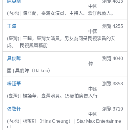
陳亞蘭
瀏覽:4813
中國
(內地) | 陳亞蘭，臺灣女演員、主持人、歌仔戲藝人。
王瞳
瀏覽:4255
中國
(臺灣) | 王瞳，臺灣女演員，男友為同是民視演員的艾
成。 | 民視鳳凰藝能
具俊曄
瀏覽:4040
韓
國 | 具俊曄（DJ.koo）
楊謹華
瀏覽:3853
中國
(臺灣) | 楊謹華，臺灣演員。15歲拍廣告入行
張敬軒
瀏覽:3719
中國
(內地) | 張敬軒（Hins Cheung） | Star Max Entertainme
nt