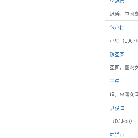
李冠儀
冠儀，中國
包小柏
小柏（1967
陳亞蘭
亞蘭，臺灣
王瞳
瞳，臺灣女演
具俊曄
（DJ.koo）
楊謹華