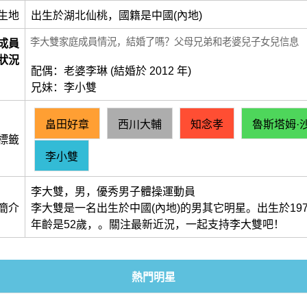
生地
出生於湖北仙桃，國籍是中國(內地)
李大雙家庭成員情況，結婚了嗎？父母兄弟和老婆兒子女兒信息
成員
狀況
配偶：老婆李琳 (結婚於 2012 年)
兄妹：李小雙
畠田好章
西川大輔
知念孝
魯斯塔姆·沙里
標籤
李小雙
李大雙，男，優秀男子體操運動員
簡介
李大雙是一名出生於中國(內地)的男其它明星。出生於1973
年齡是52歲，。關注最新近況，一起支持李大雙吧！
熱門明星