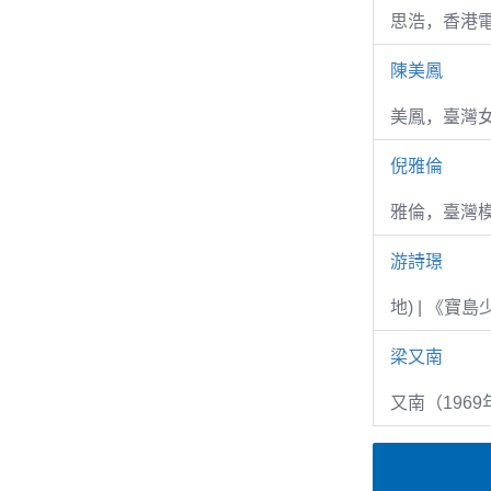
思浩，香港電
陳美鳳
美鳳，臺灣女
倪雅倫
雅倫，臺灣
游詩璟
地) | 《寶
梁又南
又南（1969