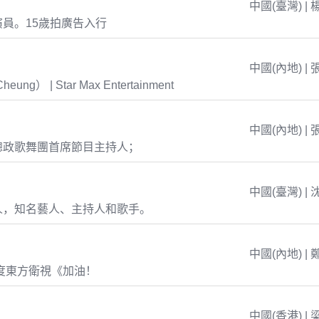
中國(臺灣) | 
員。15歲拍廣告入行
中國(內地) | 
eung） | Star Max Entertainment
中國(內地) | 
總政歌舞團首席節目主持人；
中國(臺灣) | 
人，知名藝人、主持人和歌手。
中國(內地) | 
年度東方衛視《加油！
中國(香港) | 