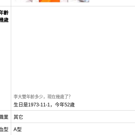
年齡
幾歲
李大雙年齡多少，現在幾歲了？
生日是1973-11-1，今年52歲
職業
其它
血型
A型