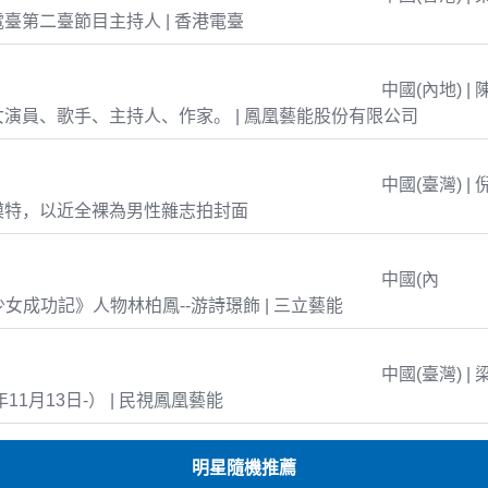
臺第二臺節目主持人 | 香港電臺
中國(內地) | 
演員、歌手、主持人、作家。 | 鳳凰藝能股份有限公司
中國(臺灣) | 
模特，以近全裸為男性雜志拍封面
中國(內
島少女成功記》人物林柏鳳--游詩璟飾 | 三立藝能
中國(臺灣) | 
年11月13日-） | 民視鳳凰藝能
明星隨機推薦