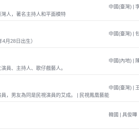
中國(臺灣) | 
臺灣人，著名主持人和平面模特
中國(臺灣) | 
年4月28日出生）
中國(內地) | 
女演員、主持人、歌仔戲藝人。
中國(臺灣) | 
員，男友為同是民視演員的艾成。 | 民視鳳凰藝能
韓國 | 具俊曄