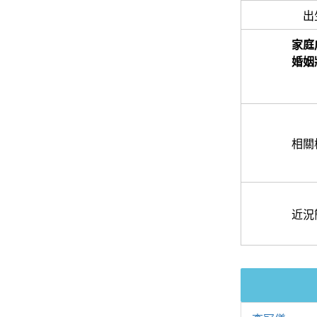
出
家庭
婚姻
相關
近況