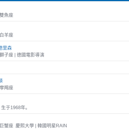
8 雙魚座
9 白羊座
德里森
16 獅子座 | 德國電影導演
頓
6 摩羯座
生于1968年。
25 巨蟹座 慶熙大學 | 韓國明星RAIN