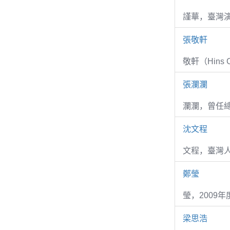
謹華，臺灣演
張敬軒
敬軒（Hins Ch
張瀾瀾
瀾瀾，曾任
沈文程
文程，臺灣
鄭瑩
瑩，2009
梁思浩