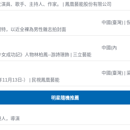
演員、歌手、主持人、作家。 | 鳳凰藝能股份有限公司
中國(臺灣) | 
模特，以近全裸為男性雜志拍封面
中國(內
島少女成功記》人物林柏鳳--游詩璟飾 | 三立藝能
中國(臺灣) | 
年11月13日-） | 民視鳳凰藝能
明星隨機推薦
港人，導演