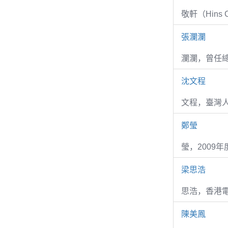
敬軒（Hins Ch
張瀾瀾
瀾瀾，曾任
沈文程
文程，臺灣
鄭瑩
瑩，2009
梁思浩
思浩，香港電
陳美鳳