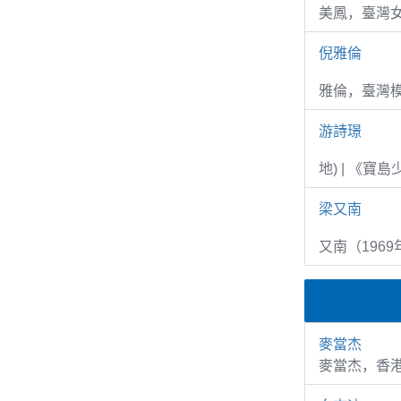
美鳳，臺灣女
倪雅倫
雅倫，臺灣
游詩璟
地) | 《寶
梁又南
又南（1969
麥當杰
麥當杰，香