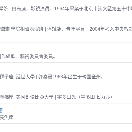
院 | 白志迪，影視演員。1964年畢業于北京市崇文區第五十中
戲劇學院相聲表演班 | 潘斌龍，青年演員，2004年考入中央戲
創作總監、藝術委員會委員。
-08 獅子座 延世大學 | 許秦豪1963年出生于韓國全州。
-19 摩羯座 美國哥倫比亞大學 | 宇多田光（宇多田 ヒカル）
德
0 雙魚座