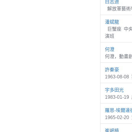
白志迪
解放軍藝術學
潘斌龍
巨蟹座 中央
演班
何澄
何澄，動畫
許秦豪
1963-08
宇多田光
1983-01
羅恩-埃爾達
1965-02-2
崔岷植