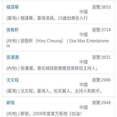
楊謹華
瀏覽:3853
中國
(臺灣) | 楊謹華，臺灣演員。15歲拍廣告入行
張敬軒
瀏覽:3719
中國
(內地) | 張敬軒（Hins Cheung） | Star Max Entertainme
nt
張瀾瀾
瀏覽:3631
中國
(內地) | 張瀾瀾，曾任總政歌舞團首席節目主持人；
沈文程
瀏覽:2996
中國
(臺灣) | 沈文程，臺灣人，知名藝人、主持人和歌手。
鄭瑩
瀏覽:2949
中國
(內地) | 鄭瑩，2009年度東方衛視《加油！