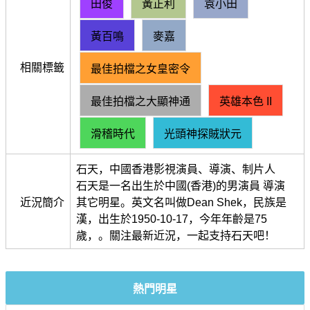
田俊
黃正利
袁小田
黃百鳴
麥嘉
相關標籤
最佳拍檔之女皇密令
最佳拍檔之大顯神通
英雄本色 II
滑稽時代
光頭神探賊狀元
石天，中國香港影視演員、導演、制片人
石天是一名出生於中國(香港)的男演員 導演
近況簡介
其它明星。英文名叫做Dean Shek，民族是
漢，出生於1950-10-17，今年年齡是75
歲，。關注最新近況，一起支持石天吧！
熱門明星