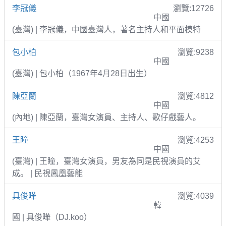
李冠儀
瀏覽:12726
中國
(臺灣) | 李冠儀，中國臺灣人，著名主持人和平面模特
包小柏
瀏覽:9238
中國
(臺灣) | 包小柏（1967年4月28日出生）
陳亞蘭
瀏覽:4812
中國
(內地) | 陳亞蘭，臺灣女演員、主持人、歌仔戲藝人。
王瞳
瀏覽:4253
中國
(臺灣) | 王瞳，臺灣女演員，男友為同是民視演員的艾
成。 | 民視鳳凰藝能
具俊曄
瀏覽:4039
韓
國 | 具俊曄（DJ.koo）