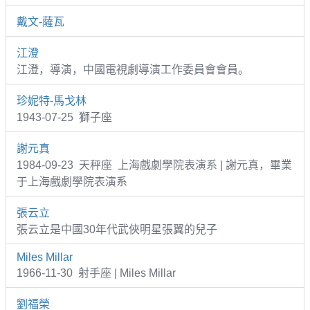
戴文-薩瓦
江澄
江澄，導演，中國電視劇導演工作委員會會員。
珍妮特-馬戈林
1943-07-25 獅子座
謝元真
1984-09-23 天秤座 上海戲劇學院表演系 | 謝元真，畢業
于上海戲劇學院表演系
張云立
張云立是中國30年代武俠明星張翼的兒子
Miles Millar
1966-11-30 射手座 | Miles Millar
劉福榮