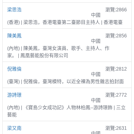
梁思浩
瀏覽:2866
中國
(香港) | 梁思浩，香港電臺第二臺節目主持人 | 香港電臺
陳美鳳
瀏覽:2856
中國
(內地) | 陳美鳳，臺灣女演員、歌手、主持人、作
家。 | 鳳凰藝能股份有限公司
倪雅倫
瀏覽:2812
中國
(臺灣) | 倪雅倫，臺灣模特，以近全裸為男性雜志拍封面
游詩璟
瀏覽:2772
中國
(內地) | 《寶島少女成功記》人物林柏鳳--游詩璟飾 | 三立
藝能
梁又南
瀏覽:2631
中國