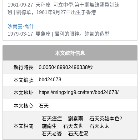
1961-09-27 天秤座 可立中學,第十期無線藝員訓練
班 | 劉德華，1961年9月27日出生于香港
沙爾曼·喬什
1979-03-17 雙魚座 | 犀利的眼神。帥氣的造型
本文統計信息
執行時長
0.0050489902496338秒
bbd24678
本文編號
https://mingxing9.cn/item/bbd24678/
本文地址
本文核心
石天
石天癌症
劉秦雨
石天英雄本色2
本文相關
施南生
石天去世
石天太太
石天老婆
石天近況