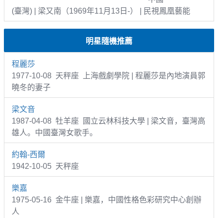
(臺灣) | 梁又南（1969年11月13日-） | 民視鳳凰藝能
明星隨機推薦
程麗莎
1977-10-08 天秤座 上海戲劇學院 | 程麗莎是內地演員郭
曉冬的妻子
梁文音
1987-04-08 牡羊座 國立云林科技大學 | 梁文音，臺灣高
雄人。中國臺灣女歌手。
約翰-西爾
1942-10-05 天秤座
樂嘉
1975-05-16 金牛座 | 樂嘉，中國性格色彩研究中心創辦
人