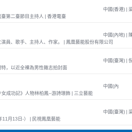
中國(香港) | 
臺第二臺節目主持人 | 香港電臺
中國(內地) | 
演員、歌手、主持人、作家。 | 鳳凰藝能股份有限公司
中國(臺灣) | 
模特，以近全裸為男性雜志拍封面
中國(內
島少女成功記》人物林柏鳳--游詩璟飾 | 三立藝能
中國(臺灣) | 
年11月13日-） | 民視鳳凰藝能