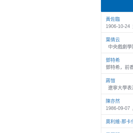
黃佐臨
1906-10-
葉倩云
中央戲劇學院
鄧特希
鄧特希，前
蔣愷
遼寧大學表演
陳亦然
1986-09
奧利維-那卡