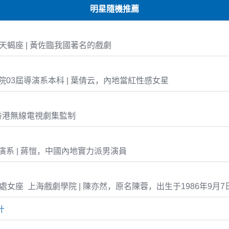
明星隨機推薦
24 天蝎座 | 黃佐臨我國著名的戲劇
03屆導演系本科 | 葉倩云，內地當紅性感女星
香港無線電視劇集監制
系 | 蔣愷，中國內地實力派男演員
-07 處女座 上海戲劇學院 | 陳亦然，原名陳蓉，出生于1986年9月7
什