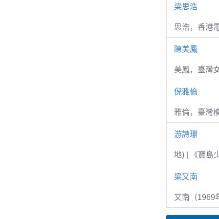
梁思浩
思浩，香港電
陳美鳳
美鳳，臺灣女
倪雅倫
雅倫，臺灣
游詩璟
地) | 《寶
梁又南
又南（1969