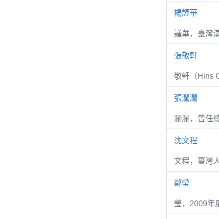
楊謹華
謹華，臺灣演
張敬軒
敬軒（Hins Ch
張瀾瀾
瀾瀾，曾任
沈文程
文程，臺灣
鄭瑩
瑩，2009