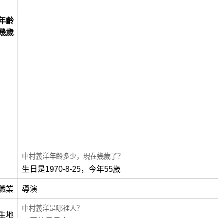
年齡
幾歲
中村義洋年齡多少，現在幾歲了？
生日是1970-8-25，今年55歲
職業
導演
中村義洋是哪裡人？
生地