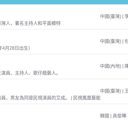
中國(臺灣) | 
臺灣人，著名主持人和平面模特
中國(臺灣) | 
年4月28日出生）
中國(內地) | 
女演員、主持人、歌仔戲藝人。
中國(臺灣) | 
員，男友為同是民視演員的艾成。 | 民視鳳凰藝能
韓國 | 具俊曄