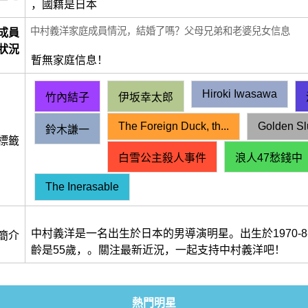
，國籍是日本
中村義洋家庭成員情況，結婚了嗎？父母兄弟和老婆兒女信息
成員
狀況
暫無家庭信息！
Hiroki Iwasawa
竹內結子
伊坂幸太郎
The Foreign Duck, th...
Golden S
鈴木謙一
標籤
白雪公主殺人事件
浪人47愁錢中
The Inerasable
中村義洋是一名出生於日本的男導演明星。出生於1970-8
簡介
齡是55歲，。關注最新近況，一起支持中村義洋吧！
熱門明星