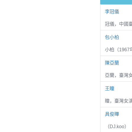
李冠儀
冠儀，中國
包小柏
小柏（1967
陳亞蘭
亞蘭，臺灣
王瞳
瞳，臺灣女演
具俊曄
（DJ.koo）