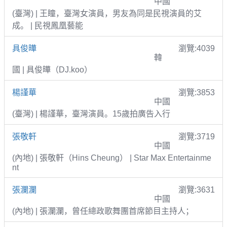
中國
(臺灣) | 王瞳，臺灣女演員，男友為同是民視演員的艾
成。 | 民視鳳凰藝能
具俊曄
瀏覽:4039
韓
國 | 具俊曄（DJ.koo）
楊謹華
瀏覽:3853
中國
(臺灣) | 楊謹華，臺灣演員。15歲拍廣告入行
張敬軒
瀏覽:3719
中國
(內地) | 張敬軒（Hins Cheung） | Star Max Entertainme
nt
張瀾瀾
瀏覽:3631
中國
(內地) | 張瀾瀾，曾任總政歌舞團首席節目主持人；