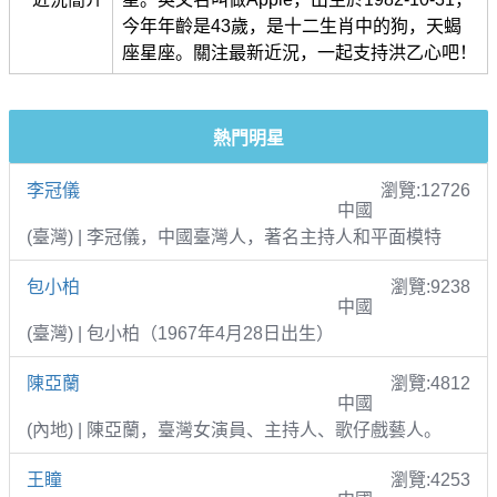
今年年齡是43歲，是十二生肖中的狗，天蝎
座星座。關注最新近況，一起支持洪乙心吧！
熱門明星
李冠儀
瀏覽:12726
中國
(臺灣) | 李冠儀，中國臺灣人，著名主持人和平面模特
包小柏
瀏覽:9238
中國
(臺灣) | 包小柏（1967年4月28日出生）
陳亞蘭
瀏覽:4812
中國
(內地) | 陳亞蘭，臺灣女演員、主持人、歌仔戲藝人。
王瞳
瀏覽:4253