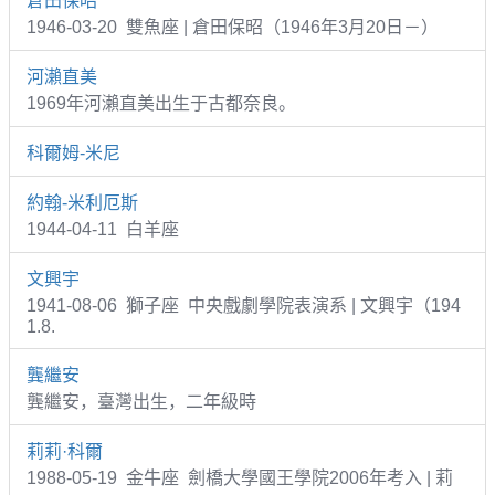
倉田保昭
1946-03-20 雙魚座 | 倉田保昭（1946年3月20日－）
河瀨直美
1969年河瀨直美出生于古都奈良。
科爾姆-米尼
約翰-米利厄斯
1944-04-11 白羊座
文興宇
1941-08-06 獅子座 中央戲劇學院表演系 | 文興宇（194
1.8.
龔繼安
龔繼安，臺灣出生，二年級時
莉莉·科爾
1988-05-19 金牛座 劍橋大學國王學院2006年考入 | 莉