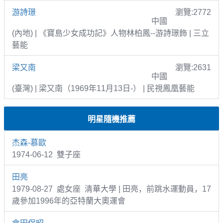
游詩璟
瀏覽:2772
中國
(內地) | 《寶島少女成功記》人物林柏鳳--游詩璟飾 | 三立
藝能
梁又南
瀏覽:2631
中國
(臺灣) | 梁又南（1969年11月13日-） | 民視鳳凰藝能
明星隨機推薦
杰森-慕歐
1974-06-12 雙子座
田亮
1979-08-27 處女座 清華大學 | 田亮，前跳水運動員，17
歲參加1996年的亞特蘭大奧運會