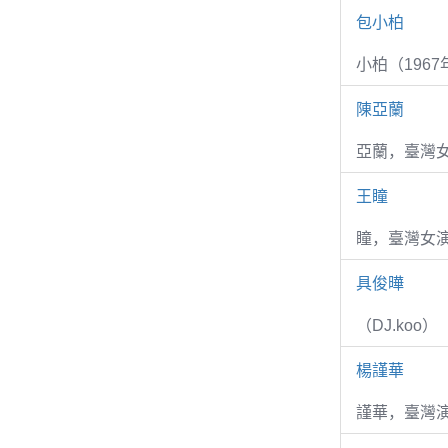
包小柏
小柏（1967
陳亞蘭
亞蘭，臺灣
王瞳
瞳，臺灣女演
具俊曄
（DJ.koo）
楊謹華
謹華，臺灣演