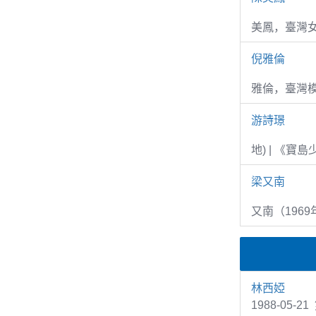
美鳳，臺灣女
倪雅倫
雅倫，臺灣
游詩璟
地) | 《寶
梁又南
又南（1969
林西婭
1988-05