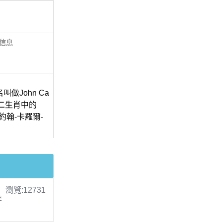
信息
做John Ca
是十二生肖中的
約翰-卡羅爾-
瀏覽:12731
李