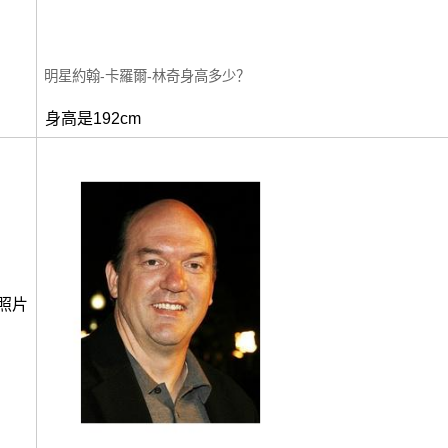
明星約翰-卡羅爾-林奇身高多少？
身高是192cm
照片