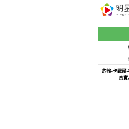
約翰-卡羅爾
真實