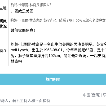
約翰-卡羅爾-林奇是哪裡人？
生地
，國籍是美國
約翰-卡羅爾-林奇家庭成員情況，結婚了嗎？父母兄弟和老婆兒女
成員
狀況
暫無家庭信息！
約翰-卡羅爾-林奇是一名出生於美國的男演員明星。英文名叫
rroll Lynch，出生於1963-08-01，今年年齡是63歲，
簡介
兔，獅子座星座淨身高192cm。關注最新近況，一起支持
林奇吧！
熱門明星
中國(臺灣) | 
臺灣人，著名主持人和平面模特