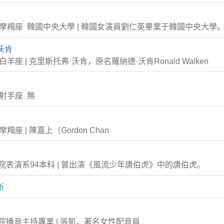
-05 摩羯座 韓國中央大學 | 韓國女演員劉仁英畢業于韓國中央大學
沃肯
31 白羊座 | 克里斯托弗·沃肯，原名羅納德·沃肯Ronald Walken
9 射手座 無
6 摩羯座 | 陳嘉上（Gordon Chan
表演系94本科 | 曾出演《風流少年唐伯虎》中的唐伯虎。
斯
播音主持專業 | 張凱，著名女性配音員