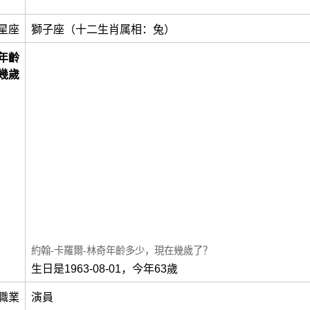
星座
獅子座（十二生肖属相：兔）
年齡
幾歲
約翰-卡羅爾-林奇年齡多少，現在幾歲了？
生日是1963-08-01，今年63歲
職業
演員