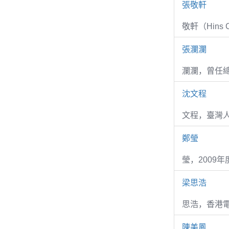
張敬軒
敬軒（Hins Ch
張瀾瀾
瀾瀾，曾任
沈文程
文程，臺灣
鄭瑩
瑩，2009
梁思浩
思浩，香港電
陳美鳳