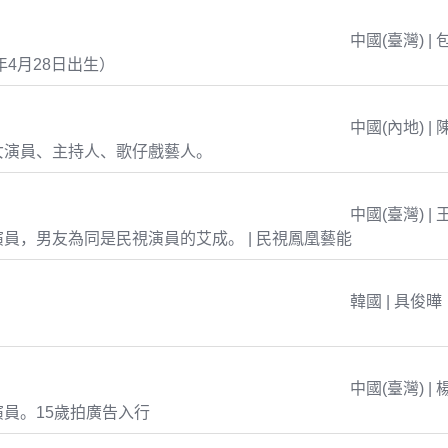
中國(臺灣) | 
年4月28日出生）
中國(內地) | 
女演員、主持人、歌仔戲藝人。
中國(臺灣) | 
員，男友為同是民視演員的艾成。 | 民視鳳凰藝能
韓國 | 具俊曄
中國(臺灣) | 
員。15歲拍廣告入行