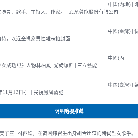
中國(內地) | 
演員、歌手、主持人、作家。 | 鳳凰藝能股份有限公司
中國(臺灣) | 
模特，以近全裸為男性雜志拍封面
中國(內
島少女成功記》人物林柏鳳--游詩璟飾 | 三立藝能
中國(臺灣) | 
年11月13日-） | 民視鳳凰藝能
明星隨機推薦
-21 雙子座 | 林西婭，在韓國練習生出身組合出道的時尚型女歌手。