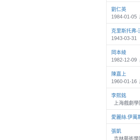
劉仁英
1984-01
克里斯托弗-
1943-03-
岡本綾
1982-12-0
陳嘉上
1960-01-1
李熙銘
上海戲劇學院
愛麗絲.伊萬
張凱
吉林藝術學院