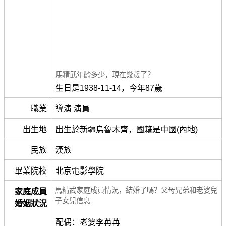
馬精武年齡多少，現在幾歲了？
生日是1938-11-14，今年87歲
職業
導演 演員
出生地
出生於新疆烏魯木齊，國籍是中國(內地)
民族
漢族
畢業院校
北京電影學院
馬精武家庭成員情況，結婚了嗎？父母兄弟和老婆兒
家庭成員
子女兒信息
婚姻狀況
配偶：老婆李苒苒