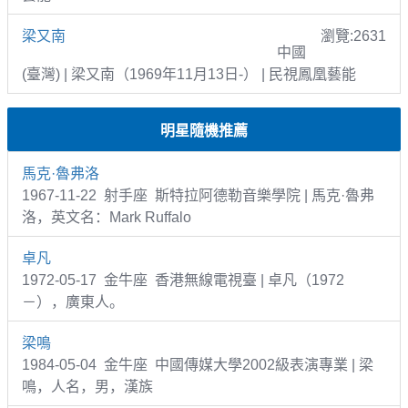
梁又南
瀏覽:2631
中國
(臺灣) | 梁又南（1969年11月13日-） | 民視鳳凰藝能
明星隨機推薦
馬克·魯弗洛
1967-11-22 射手座 斯特拉阿德勒音樂學院 | 馬克·魯弗
洛，英文名：Mark Ruffalo
卓凡
1972-05-17 金牛座 香港無線電視臺 | 卓凡（1972
－），廣東人。
梁鳴
1984-05-04 金牛座 中國傳媒大學2002級表演專業 | 梁
鳴，人名，男，漢族