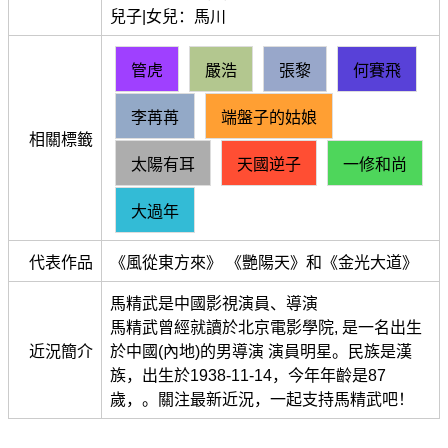
兒子|女兒：馬川
管虎
嚴浩
張黎
何賽飛
李苒苒
端盤子的姑娘
相關標籤
太陽有耳
天國逆子
一修和尚
大過年
代表作品
《風從東方來》 《艷陽天》和《金光大道》
馬精武是中國影視演員、導演
馬精武曾經就讀於北京電影學院, 是一名出生
近況簡介
於中國(內地)的男導演 演員明星。民族是漢
族，出生於1938-11-14，今年年齡是87
歲，。關注最新近況，一起支持馬精武吧！