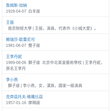
詹姆斯-加納
1928-04-07 白羊座
王振
南京財經大學 | 王振，演員，代表作《小城大愛》。
賴瑞莎-歐蕾尼可
1981-06-07 雙子座
王李丹妮
1989-08-06 獅子座 北京中北英皇藝術學校 | 王李丹妮，
原名王李丹
李小燕
獅子座 | 李小燕，女，漢族，國家一級演員
克齊茲托夫-格羅比茲
1957-01-16 摩羯座