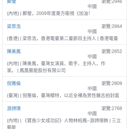
鄭瑩
瀏覽:2946
中國
(內地) | 鄭瑩，2009年度東方衛視《加油！
梁思浩
瀏覽:2864
中國
(香港) | 梁思浩，香港電臺第二臺節目主持人 | 香港電臺
陳美鳳
瀏覽:2852
中國
(內地) | 陳美鳳，臺灣女演員、歌手、主持人、作
家。 | 鳳凰藝能股份有限公司
倪雅倫
瀏覽:2809
中國
(臺灣) | 倪雅倫，臺灣模特，以近全裸為男性雜志拍封面
游詩璟
瀏覽:2768
中國
(內地) | 《寶島少女成功記》人物林柏鳳--游詩璟飾 | 三立
藝能