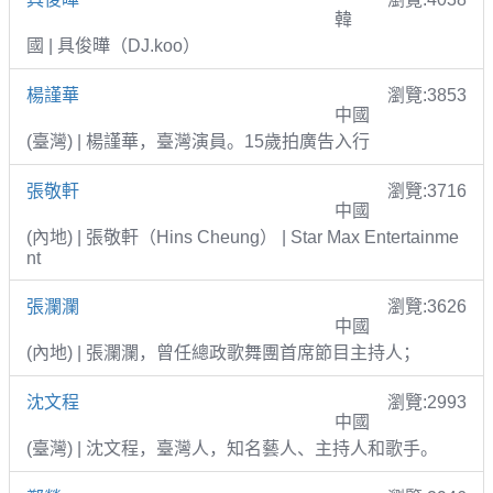
韓
國 | 具俊曄（DJ.koo）
楊謹華
瀏覽:3853
中國
(臺灣) | 楊謹華，臺灣演員。15歲拍廣告入行
張敬軒
瀏覽:3716
中國
(內地) | 張敬軒（Hins Cheung） | Star Max Entertainme
nt
張瀾瀾
瀏覽:3626
中國
(內地) | 張瀾瀾，曾任總政歌舞團首席節目主持人；
沈文程
瀏覽:2993
中國
(臺灣) | 沈文程，臺灣人，知名藝人、主持人和歌手。