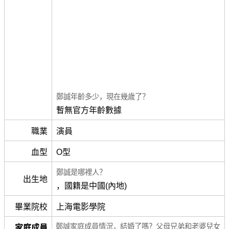
鄭誠年齡多少，現在幾歲了？
暫無官方年齡數據
職業
演員
血型
O型
鄭誠是哪裡人？
出生地
，國籍是中國(內地)
畢業院校
上海電影學院
鄭誠家庭成員情況，結婚了嗎？父母兄弟和老婆兒女
家庭成員