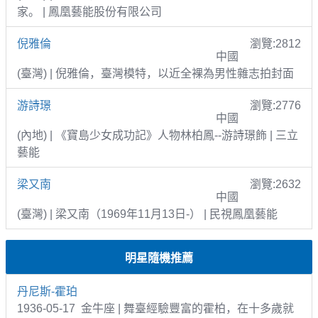
家。 | 鳳凰藝能股份有限公司
倪雅倫
瀏覽:2812
中國
(臺灣) | 倪雅倫，臺灣模特，以近全裸為男性雜志拍封面
游詩璟
瀏覽:2776
中國
(內地) | 《寶島少女成功記》人物林柏鳳--游詩璟飾 | 三立
藝能
梁又南
瀏覽:2632
中國
(臺灣) | 梁又南（1969年11月13日-） | 民視鳳凰藝能
明星隨機推薦
丹尼斯-霍珀
1936-05-17 金牛座 | 舞臺經驗豐富的霍柏，在十多歲就