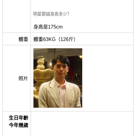
明星鄭誠身高多少？
身高是175cm
體重
體重63KG（126斤）
照片
生日年齡
今年幾歲