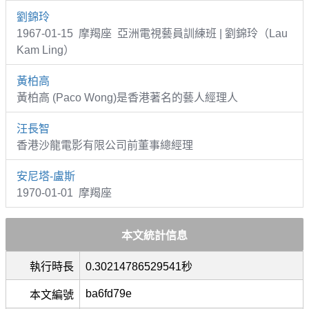
劉錦玲
1967-01-15 摩羯座 亞洲電視藝員訓練班 | 劉錦玲（Lau
Kam Ling）
黃柏高
黃柏高 (Paco Wong)是香港著名的藝人經理人
汪長智
香港沙龍電影有限公司前董事總經理
安尼塔-盧斯
1970-01-01 摩羯座
本文統計信息
執行時長
0.30214786529541秒
ba6fd79e
本文編號