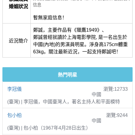
信息
婚姻狀況
暫無家庭信息！
鄭誠，主要作品有《獵鷹1949》、
鄭誠曾經就讀於上海電影學院, 是一名出生於
近況簡介
中國(內地)的男演員明星。淨身高175cm體重
63kg。關注最新近況，一起支持鄭誠吧！
熱門明星
李冠儀
瀏覽:12733
中國
(臺灣) | 李冠儀，中國臺灣人，著名主持人和平面模特
包小柏
瀏覽:9244
中國
(臺灣) | 包小柏（1967年4月28日出生）