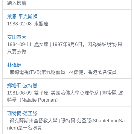
踏入影壇
萊恩-平克斯頓
1988-02-08 水瓶座
安田章大
1984-09-11 處女座 | 1997年9月6日，因為姊姊說“你是
只要去做
林偉健
無線電視(TVB)第九期藝員 | 林偉健，香港著名演員
娜塔莉·波特曼
1981-06-09 雙子座 美國哈佛大學心理學系 | 娜塔麗·波
特曼（Natalie Portman）
珊特爾·范圣滕
得克薩斯州基督教大學 | 珊特爾·范圣滕(Shantel VanSa
nten)是一名演員