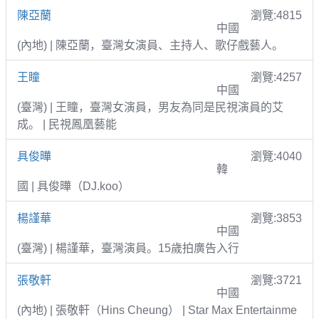
陳亞蘭
瀏覽:4815
中國
(內地) | 陳亞蘭，臺灣女演員、主持人、歌仔戲藝人。
王瞳
瀏覽:4257
中國
(臺灣) | 王瞳，臺灣女演員，男友為同是民視演員的艾
成。 | 民視鳳凰藝能
具俊曄
瀏覽:4040
韓
國 | 具俊曄（DJ.koo）
楊謹華
瀏覽:3853
中國
(臺灣) | 楊謹華，臺灣演員。15歲拍廣告入行
張敬軒
瀏覽:3721
中國
(內地) | 張敬軒（Hins Cheung） | Star Max Entertainme