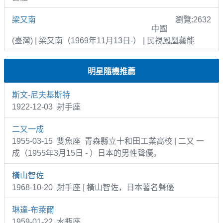
梁又南
瀏覽:2632
中國
(臺灣) | 梁又南（1969年11月13日-） | 民視鳳凰藝能
明星隨機推薦
斯文-尼夫基斯特
1922-12-03 射手座
二又一成
1955-03-15 雙魚座 青森縣立十和田工業高校 | 二又 一
成（1955年3月15日 - ）日本的男性聲優。
橫山智佐
1968-10-20 射手座 | 橫山智佐，日本著名聲優
琳達-布萊爾
1959-01-22 水瓶座