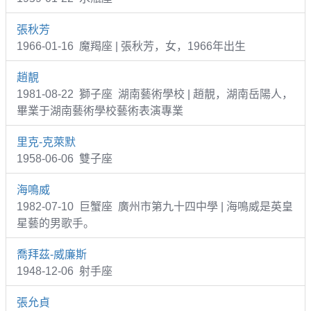
張秋芳
1966-01-16 魔羯座 | 張秋芳，女，1966年出生
趙靚
1981-08-22 獅子座 湖南藝術學校 | 趙靚，湖南岳陽人，
畢業于湖南藝術學校藝術表演專業
里克-克萊默
1958-06-06 雙子座
海鳴威
1982-07-10 巨蟹座 廣州市第九十四中學 | 海鳴威是英皇
星藝的男歌手。
喬拜茲-威廉斯
1948-12-06 射手座
張允貞