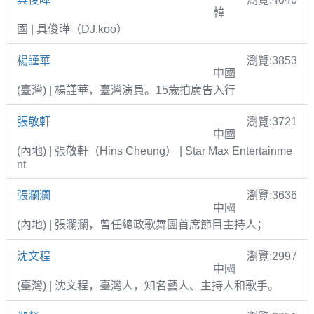
韓
國 | 具俊曄（DJ.koo）
楊謹華
瀏覽:3853
中國
(臺灣) | 楊謹華，臺灣演員。15歲拍廣告入行
張敬軒
瀏覽:3721
中國
(內地) | 張敬軒（Hins Cheung） | Star Max Entertainme
nt
張瀾瀾
瀏覽:3636
中國
(內地) | 張瀾瀾，曾任總政歌舞團首席節目主持人；
沈文程
瀏覽:2997
中國
(臺灣) | 沈文程，臺灣人，知名藝人、主持人和歌手。