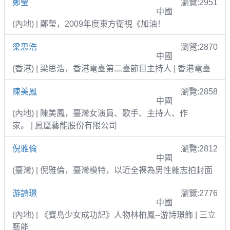
鄭瑩
瀏覽:2951
中國
(內地) | 鄭瑩，2009年度東方衛視《加油！
梁思浩
瀏覽:2870
中國
(香港) | 梁思浩，香港電臺第二臺節目主持人 | 香港電臺
陳美鳳
瀏覽:2858
中國
(內地) | 陳美鳳，臺灣女演員、歌手、主持人、作
家。 | 鳳凰藝能股份有限公司
倪雅倫
瀏覽:2812
中國
(臺灣) | 倪雅倫，臺灣模特，以近全裸為男性雜志拍封面
游詩璟
瀏覽:2776
中國
(內地) | 《寶島少女成功記》人物林柏鳳--游詩璟飾 | 三立
藝能