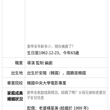
姜帝圭年齡多少，現在幾歲了？
生日是1962-12-23，今年63歲
職業
導演 監制 編劇
出生地
出生於安陽（韓國），國籍是韓國
畢業院校
韓國中央大學電影專業
姜帝圭家庭成員情況，結婚了嗎？父母兄弟和老婆兒
家庭成員
子女兒信息
婚姻狀況
配偶：老婆樸星美 (結婚於 1989 年)