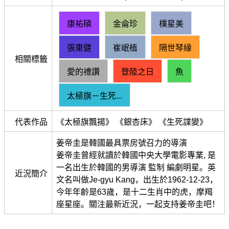
康祐碩
金侖珍
樸星美
張東健
崔岷植
隔世琴緣
相關標籤
愛的禮讚
登陸之日
魚
太極旗－生死...
代表作品
《太極旗飄揚》 《銀杏床》 《生死諜變》
姜帝圭是韓國最具票房號召力的導演
姜帝圭曾經就讀於韓國中央大學電影專業, 是
一名出生於韓國的男導演 監制 編劇明星。英
近況簡介
文名叫做Je-gyu Kang，出生於1962-12-23，
今年年齡是63歲，是十二生肖中的虎，摩羯
座星座。關注最新近況，一起支持姜帝圭吧！