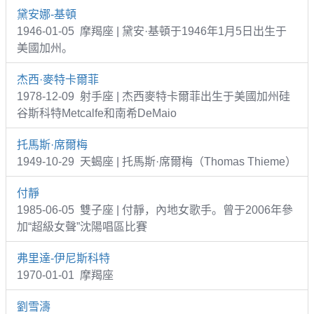
黛安娜-基頓
1946-01-05 摩羯座 | 黛安·基頓于1946年1月5日出生于
美國加州。
杰西·麥特卡爾菲
1978-12-09 射手座 | 杰西麥特卡爾菲出生于美國加州硅
谷斯科特Metcalfe和南希DeMaio
托馬斯·席爾梅
1949-10-29 天蝎座 | 托馬斯·席爾梅（Thomas Thieme）
付靜
1985-06-05 雙子座 | 付靜，內地女歌手。曾于2006年參
加“超級女聲”沈陽唱區比賽
弗里達-伊尼斯科特
1970-01-01 摩羯座
劉雪濤