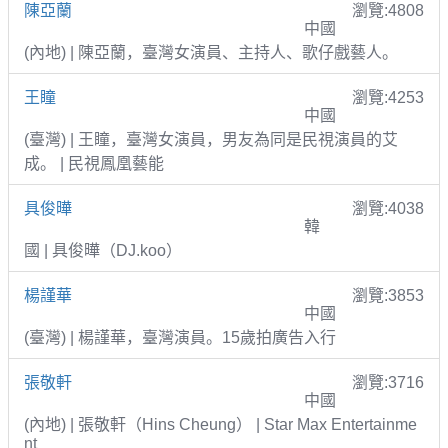
陳亞蘭
瀏覽:4808
中國
(內地) | 陳亞蘭，臺灣女演員、主持人、歌仔戲藝人。
王瞳
瀏覽:4253
中國
(臺灣) | 王瞳，臺灣女演員，男友為同是民視演員的艾
成。 | 民視鳳凰藝能
具俊曄
瀏覽:4038
韓
國 | 具俊曄（DJ.koo）
楊謹華
瀏覽:3853
中國
(臺灣) | 楊謹華，臺灣演員。15歲拍廣告入行
張敬軒
瀏覽:3716
中國
(內地) | 張敬軒（Hins Cheung） | Star Max Entertainme
nt