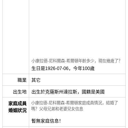
小康拉德-尼科爾森-希爾頓年齡多少，現在幾歲了？
生日是1926-07-06，今年100歲
職業
其它
出生地
出生於克薩斯州達拉斯，國籍是美國
小康拉德-尼科爾森-希爾頓家庭成員情況，結婚了
家庭成員
嗎？父母兄弟和老婆兒女信息
婚姻狀況
暫無家庭信息！