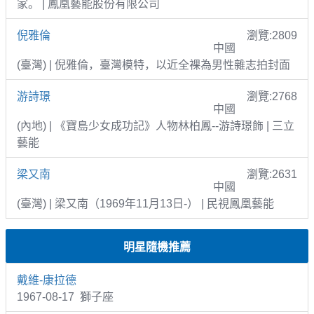
家。 | 鳳凰藝能股份有限公司
倪雅倫
瀏覽:2809
中國
(臺灣) | 倪雅倫，臺灣模特，以近全裸為男性雜志拍封面
游詩璟
瀏覽:2768
中國
(內地) | 《寶島少女成功記》人物林柏鳳--游詩璟飾 | 三立
藝能
梁又南
瀏覽:2631
中國
(臺灣) | 梁又南（1969年11月13日-） | 民視鳳凰藝能
明星隨機推薦
戴維-康拉德
1967-08-17 獅子座