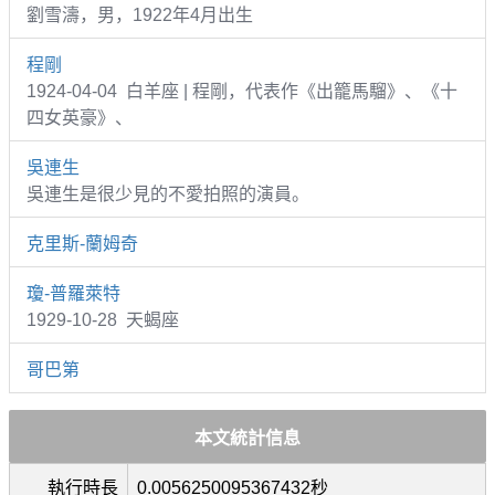
劉雪濤，男，1922年4月出生
程剛
1924-04-04 白羊座 | 程剛，代表作《出籠馬騮》、《十
四女英豪》、
吳連生
吳連生是很少見的不愛拍照的演員。
克里斯-蘭姆奇
瓊-普羅萊特
1929-10-28 天蝎座
哥巴第
本文統計信息
執行時長
0.0056250095367432秒