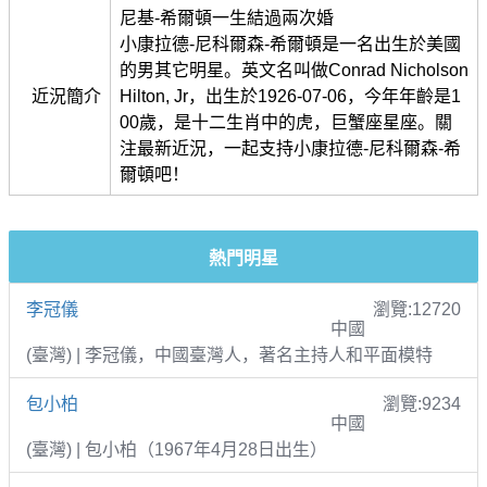
尼基-希爾頓一生結過兩次婚
小康拉德-尼科爾森-希爾頓是一名出生於美國
的男其它明星。英文名叫做Conrad Nicholson
近況簡介
Hilton, Jr，出生於1926-07-06，今年年齡是1
00歲，是十二生肖中的虎，巨蟹座星座。關
注最新近況，一起支持小康拉德-尼科爾森-希
爾頓吧！
熱門明星
李冠儀
瀏覽:12720
中國
(臺灣) | 李冠儀，中國臺灣人，著名主持人和平面模特
包小柏
瀏覽:9234
中國
(臺灣) | 包小柏（1967年4月28日出生）