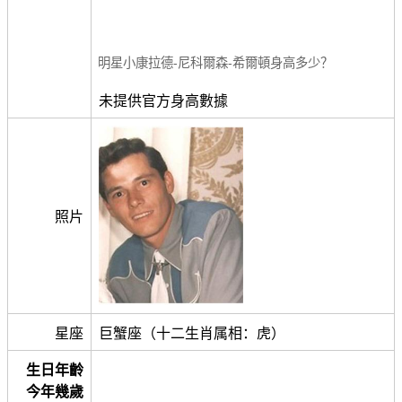
明星小康拉德-尼科爾森-希爾頓身高多少？
未提供官方身高數據
照片
星座
巨蟹座（十二生肖属相：虎）
生日年齡
今年幾歲