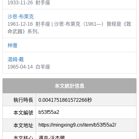
1933-11-26 射手座
沙恩·布萊克
1961-12-16 射手座 | 沙恩·布萊克（1961—）曾經是《致
命武器》系列、
林徹
湯姆-戴
1965-04-14 白羊座
本文統計信息
執行時長
0.0041751861572266秒
b53f55a2
本文編號
https://mingxing9.cn/item/b53f55a2/
本文地址
本文核心
邁克-沃杰爾