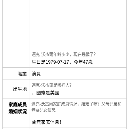
邁克-沃杰爾年齡多少，現在幾歲了？
生日是1979-07-17，今年47歲
職業
演員
邁克-沃杰爾是哪裡人？
出生地
，國籍是美國
邁克-沃杰爾家庭成員情況，結婚了嗎？父母兄弟和
家庭成員
老婆兒女信息
婚姻狀況
暫無家庭信息！