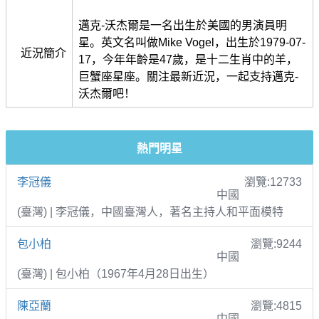
邁克-沃杰爾是一名出生於美國的男演員明
星。英文名叫做Mike Vogel，出生於1979-07-
近況簡介
17，今年年齡是47歲，是十二生肖中的羊，
巨蟹座星座。關注最新近況，一起支持邁克-
沃杰爾吧！
熱門明星
李冠儀
瀏覽:12733
中國
(臺灣) | 李冠儀，中國臺灣人，著名主持人和平面模特
包小柏
瀏覽:9244
中國
(臺灣) | 包小柏（1967年4月28日出生）
陳亞蘭
瀏覽:4815
中國