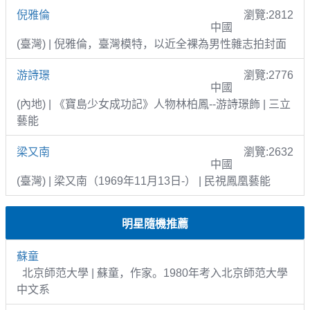
倪雅倫
瀏覽:2812
中國
(臺灣) | 倪雅倫，臺灣模特，以近全裸為男性雜志拍封面
游詩璟
瀏覽:2776
中國
(內地) | 《寶島少女成功記》人物林柏鳳--游詩璟飾 | 三立
藝能
梁又南
瀏覽:2632
中國
(臺灣) | 梁又南（1969年11月13日-） | 民視鳳凰藝能
明星隨機推薦
蘇童
北京師范大學 | 蘇童，作家。1980年考入北京師范大學
中文系