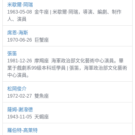
米歇爾·岡瑞
1963-05-08 金牛座 | 米歇爾·岡瑞，導演、編劇、制作
人、演員
席恩-海斯
1970-06-26 巨蟹座
張笛
1981-12-26 摩羯座 海軍政治部文化藝術中心演員。畢
業于戲劇系99級本科班學員 | 張笛，海軍政治部文化藝術
中心演員。
松岡俊介
1972-02-27 雙魚座
薩姆-謝潑德
1943-11-05 天蝎座
羅伯特-高萊特