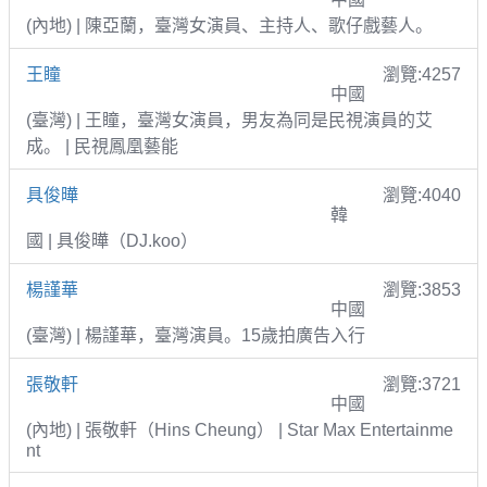
(內地) | 陳亞蘭，臺灣女演員、主持人、歌仔戲藝人。
王瞳
瀏覽:4257
中國
(臺灣) | 王瞳，臺灣女演員，男友為同是民視演員的艾
成。 | 民視鳳凰藝能
具俊曄
瀏覽:4040
韓
國 | 具俊曄（DJ.koo）
楊謹華
瀏覽:3853
中國
(臺灣) | 楊謹華，臺灣演員。15歲拍廣告入行
張敬軒
瀏覽:3721
中國
(內地) | 張敬軒（Hins Cheung） | Star Max Entertainme
nt