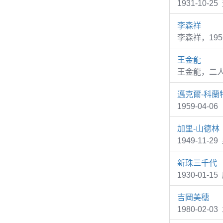
1931-10-2
李森祥
李森祥，19
王金龍
王金龍，二
邁克爾-科蘭
1959-04-0
加里-山德林
1949-11-2
新珠三千代
1930-01-1
吉岡美穗
1980-02-