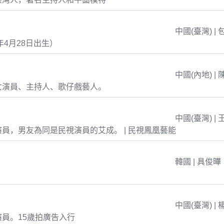
中國(臺灣) | 
年4月28日出生）
中國(內地) | 
女演員、主持人、歌仔戲藝人。
中國(臺灣) | 
員，男友為同是民視演員的艾成。 | 民視鳳凰藝能
韓國 | 具俊曄
中國(臺灣) | 
員。15歲拍廣告入行