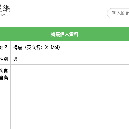
梅熹個人資料
姓名
梅熹（英文名：Xi Mei）
性別
男
梅熹
身高