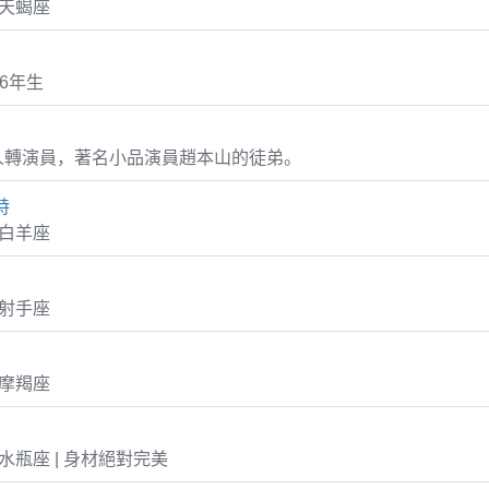
5 天蝎座
56年生
人轉演員，著名小品演員趙本山的徒弟。
特
6 白羊座
9 射手座
5 摩羯座
03 水瓶座 | 身材絕對完美