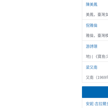
陳美鳳
美鳳，臺灣女
倪雅倫
雅倫，臺灣
游詩璟
地) | 《寶
梁又南
又南（1969
安妮-吉拉爾