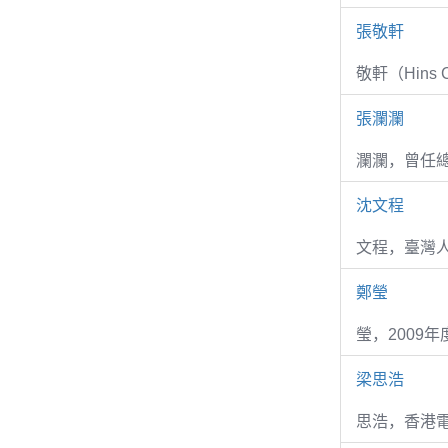
張敬軒
敬軒（Hins Ch
張瀾瀾
瀾瀾，曾任
沈文程
文程，臺灣
鄭瑩
瑩，2009
梁思浩
思浩，香港電