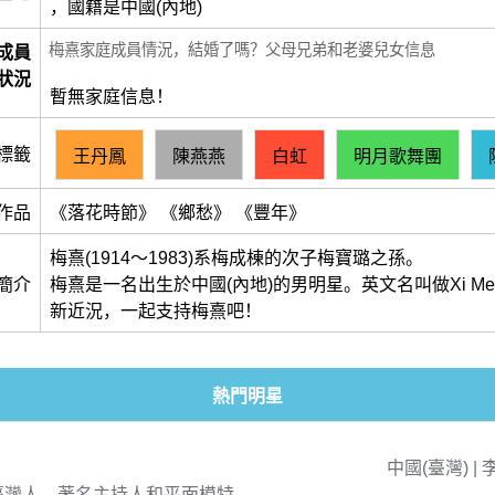
，國籍是中國(內地)
梅熹家庭成員情況，結婚了嗎？父母兄弟和老婆兒女信息
成員
狀況
暫無家庭信息！
標籤
王丹鳳
陳燕燕
白虹
明月歌舞團
作品
《落花時節》 《鄉愁》 《豐年》
梅熹(1914～1983)系梅成棟的次子梅寶璐之孫。
簡介
梅熹是一名出生於中國(內地)的男明星。英文名叫做Xi M
新近況，一起支持梅熹吧！
熱門明星
中國(臺灣) | 
臺灣人，著名主持人和平面模特