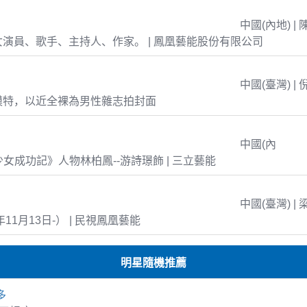
中國(內地) | 
演員、歌手、主持人、作家。 | 鳳凰藝能股份有限公司
中國(臺灣) | 
模特，以近全裸為男性雜志拍封面
中國(內
島少女成功記》人物林柏鳳--游詩璟飾 | 三立藝能
中國(臺灣) | 
年11月13日-） | 民視鳳凰藝能
明星隨機推薦
多