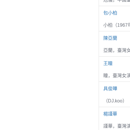
包小柏
小柏（1967
陳亞蘭
亞蘭，臺灣
王瞳
瞳，臺灣女演
具俊曄
（DJ.koo）
楊謹華
謹華，臺灣演