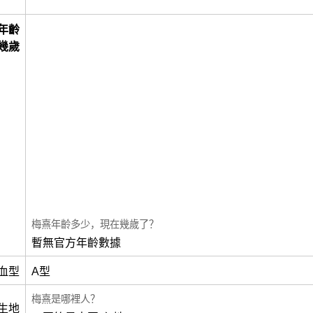
年齡
幾歲
梅熹年齡多少，現在幾歲了？
暫無官方年齡數據
血型
A型
梅熹是哪裡人？
生地