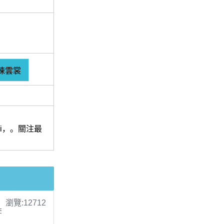
陳雲裳
ei，。關注最
瀏覽:12712
李