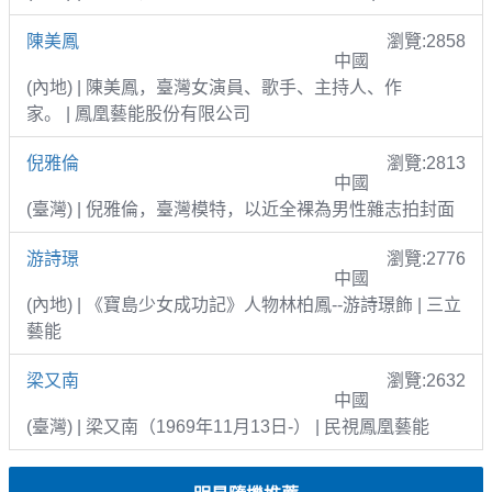
陳美鳳
瀏覽:2858
中國
(內地) | 陳美鳳，臺灣女演員、歌手、主持人、作
家。 | 鳳凰藝能股份有限公司
倪雅倫
瀏覽:2813
中國
(臺灣) | 倪雅倫，臺灣模特，以近全裸為男性雜志拍封面
游詩璟
瀏覽:2776
中國
(內地) | 《寶島少女成功記》人物林柏鳳--游詩璟飾 | 三立
藝能
梁又南
瀏覽:2632
中國
(臺灣) | 梁又南（1969年11月13日-） | 民視鳳凰藝能