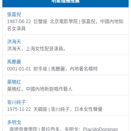
明星隨機推薦
張嘉倪
1987-06-22 巨蟹座 北京電影學院 | 張嘉倪，中國內地知
名女演員
洪海天
洪海天，上海女性配音演員。
馬艷麗
0001-01-01 射手座 | 馬艷麗，內地著名模特
葉曉紅
葉曉紅，中國內地新銳唱作藝人
皆川純子
1975-11-22 天蝎座 | 皆川純子，日本女性聲優
多明戈
席德音樂學院 | 普拉西多．多明戈：PlacidoDomingo