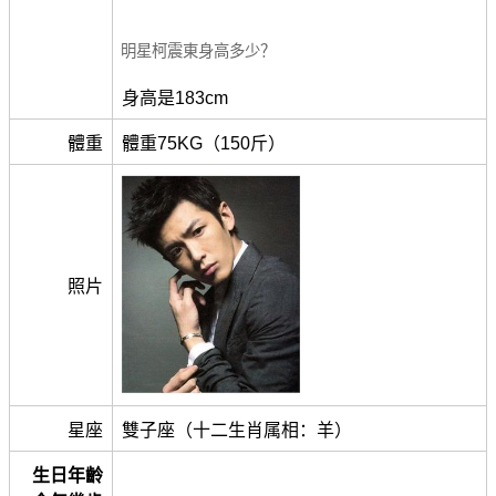
明星柯震東身高多少？
身高是183cm
體重
體重75KG（150斤）
照片
星座
雙子座（十二生肖属相：羊）
生日年齡