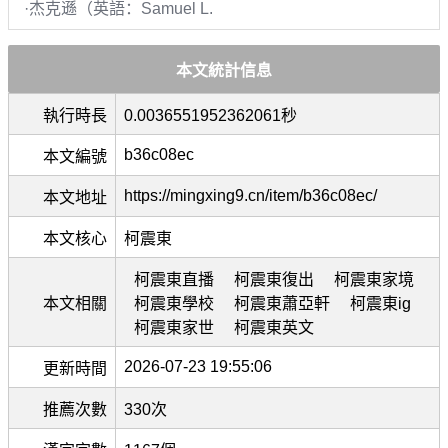
·杰克遜（英語：Samuel L.
本文統計信息
執行時長
0.0036551952362061秒
b36c08ec
本文編號
https://mingxing9.cn/item/b36c08ec/
本文地址
本文核心
柯震東
柯震東直播
柯震東復出
柯震東家境
本文相關
柯震東學校
柯震東蕭亞軒
柯震東ig
柯震東家世
柯震東英文
2026-07-23 19:55:06
更新時間
推薦次數
330次