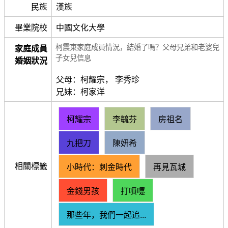
民族
漢族
畢業院校
中國文化大學
柯震東家庭成員情況，結婚了嗎？父母兄弟和老婆兒
家庭成員
子女兒信息
婚姻狀況
父母：柯耀宗， 李秀珍
兄妹：柯家洋
柯耀宗
李毓芬
房祖名
九把刀
陳妍希
相關標籤
小時代：刺金時代
再見瓦城
金錢男孩
打噴嚏
那些年，我們一起追...