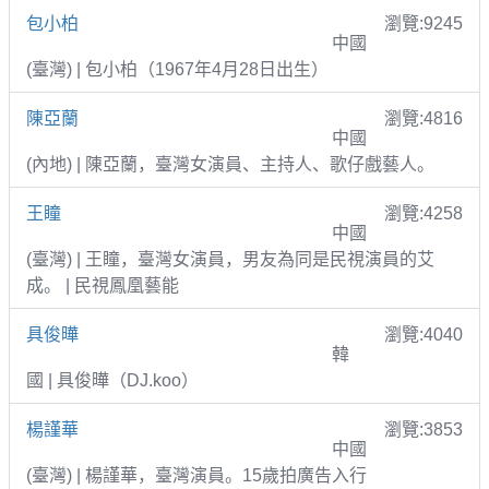
包小柏
瀏覽:9245
中國
(臺灣) | 包小柏（1967年4月28日出生）
陳亞蘭
瀏覽:4816
中國
(內地) | 陳亞蘭，臺灣女演員、主持人、歌仔戲藝人。
王瞳
瀏覽:4258
中國
(臺灣) | 王瞳，臺灣女演員，男友為同是民視演員的艾
成。 | 民視鳳凰藝能
具俊曄
瀏覽:4040
韓
國 | 具俊曄（DJ.koo）
楊謹華
瀏覽:3853
中國
(臺灣) | 楊謹華，臺灣演員。15歲拍廣告入行