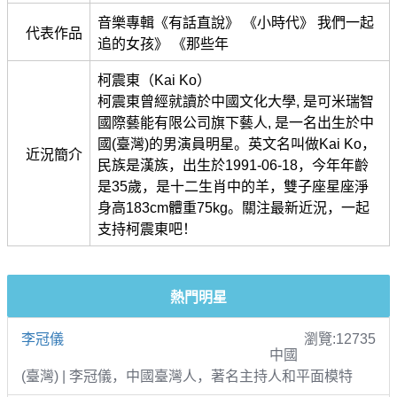
音樂專輯《有話直說》 《小時代》 我們一起
代表作品
追的女孩》 《那些年
柯震東（Kai Ko）
柯震東曾經就讀於中國文化大學, 是可米瑞智
國際藝能有限公司旗下藝人, 是一名出生於中
國(臺灣)的男演員明星。英文名叫做Kai Ko，
近況簡介
民族是漢族，出生於1991-06-18，今年年齡
是35歲，是十二生肖中的羊，雙子座星座淨
身高183cm體重75kg。關注最新近況，一起
支持柯震東吧！
熱門明星
李冠儀
瀏覽:12735
中國
(臺灣) | 李冠儀，中國臺灣人，著名主持人和平面模特