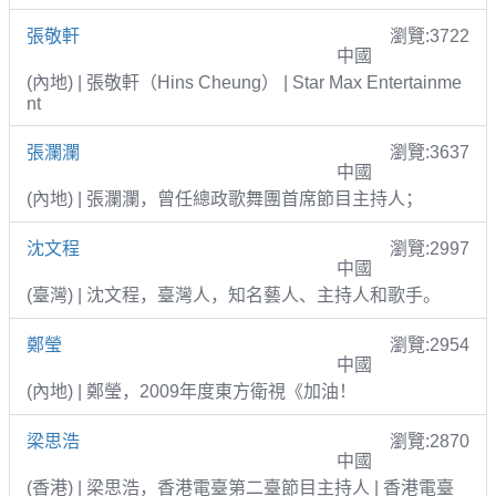
張敬軒
瀏覽:3722
中國
(內地) | 張敬軒（Hins Cheung） | Star Max Entertainme
nt
張瀾瀾
瀏覽:3637
中國
(內地) | 張瀾瀾，曾任總政歌舞團首席節目主持人；
沈文程
瀏覽:2997
中國
(臺灣) | 沈文程，臺灣人，知名藝人、主持人和歌手。
鄭瑩
瀏覽:2954
中國
(內地) | 鄭瑩，2009年度東方衛視《加油！
梁思浩
瀏覽:2870
中國
(香港) | 梁思浩，香港電臺第二臺節目主持人 | 香港電臺