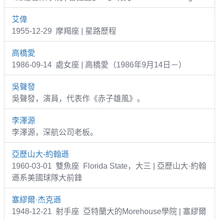
艾偉
1955-12-29 摩羯座 | 星路歷程
高橋愛
1986-09-14 處女座 | 高橋愛（1986年9月14日－）
吳聲發
吳聲發，演員，代表作《赤子雄風》。
李澤源
李澤源，深航公司老板。
亞歷山大-約翰遜
1960-03-01 雙魚座 Florida State，大三 | 亞歷山大·約翰
遜系美國球隊大前鋒
塞繆爾·杰克遜
1948-12-21 射手座 亞特蘭大的Morehouse學院 | 塞繆爾