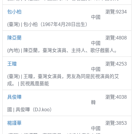
包小柏
瀏覽:9234
中國
(臺灣) | 包小柏（1967年4月28日出生）
陳亞蘭
瀏覽:4808
中國
(內地) | 陳亞蘭，臺灣女演員、主持人、歌仔戲藝人。
王瞳
瀏覽:4253
中國
(臺灣) | 王瞳，臺灣女演員，男友為同是民視演員的艾
成。 | 民視鳳凰藝能
具俊曄
瀏覽:4038
韓
國 | 具俊曄（DJ.koo）
楊謹華
瀏覽:3853
中國