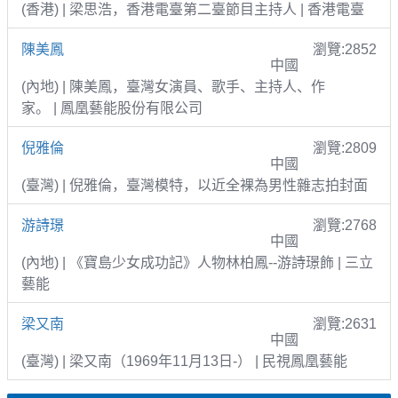
(香港) | 梁思浩，香港電臺第二臺節目主持人 | 香港電臺
陳美鳳
瀏覽:2852
中國
(內地) | 陳美鳳，臺灣女演員、歌手、主持人、作
家。 | 鳳凰藝能股份有限公司
倪雅倫
瀏覽:2809
中國
(臺灣) | 倪雅倫，臺灣模特，以近全裸為男性雜志拍封面
游詩璟
瀏覽:2768
中國
(內地) | 《寶島少女成功記》人物林柏鳳--游詩璟飾 | 三立
藝能
梁又南
瀏覽:2631
中國
(臺灣) | 梁又南（1969年11月13日-） | 民視鳳凰藝能