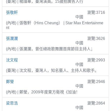
(臺灣) | 楊謹華，臺灣演員。15歲拍廣告入行
張敬軒
瀏覽:3716
中國
(內地) | 張敬軒（Hins Cheung） | Star Max Entertainme
nt
張瀾瀾
瀏覽:3626
中國
(內地) | 張瀾瀾，曾任總政歌舞團首席節目主持人；
沈文程
瀏覽:2993
中國
(臺灣) | 沈文程，臺灣人，知名藝人、主持人和歌手。
鄭瑩
瀏覽:2946
中國
(內地) | 鄭瑩，2009年度東方衛視《加油！
梁思浩
瀏覽:2864
中國