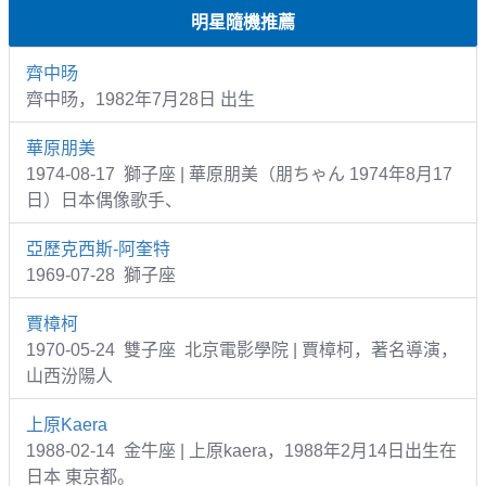
明星隨機推薦
齊中旸
齊中旸，1982年7月28日 出生
華原朋美
1974-08-17 獅子座 | 華原朋美（朋ちゃん 1974年8月17
日）日本偶像歌手、
亞歷克西斯-阿奎特
1969-07-28 獅子座
賈樟柯
1970-05-24 雙子座 北京電影學院 | 賈樟柯，著名導演，
山西汾陽人
上原Kaera
1988-02-14 金牛座 | 上原kaera，1988年2月14日出生在
日本 東京都。