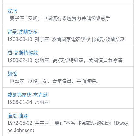
安旭
雙子座 | 安旭，中國流行樂壇實力兼偶像派歌手
羅曼.波蘭斯基
1933-08-18 獅子座 波蘭國家電影學校 | 羅曼·波蘭斯基
喬-艾斯特維茲
1950-02-13 水瓶座 | 喬-艾斯特維茲，美國演員兼導演
胡悅
巨蟹座 | 胡悅，女，青年演員、平面模特。
威爾弗雷德-杰克遜
1906-01-24 水瓶座
道恩·強森
1972-05-02 金牛座 | “巖石”本名叫德威恩·約翰遜（Dway
ne Johnson）