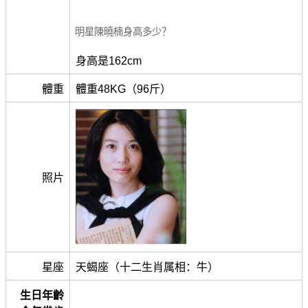
明星陳曉楠身高多少？
身高是162cm
體重
體重48KG（96斤）
照片
星座
天蝎座（十二生肖属相：牛）
生日年齡