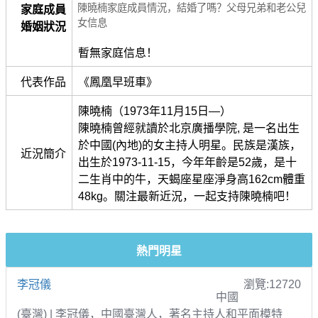
陳曉楠家庭成員情況，結婚了嗎？父母兄弟和老公兒
家庭成員
女信息
婚姻狀況
暫無家庭信息！
代表作品
《鳳凰早班車》
陳曉楠（1973年11月15日—）
陳曉楠曾經就讀於北京廣播學院, 是一名出生
於中國(內地)的女主持人明星。民族是漢族，
近況簡介
出生於1973-11-15，今年年齡是52歲，是十
二生肖中的牛，天蝎座星座淨身高162cm體重
48kg。關注最新近況，一起支持陳曉楠吧！
熱門明星
李冠儀
瀏覽:12720
中國
(臺灣) | 李冠儀，中國臺灣人，著名主持人和平面模特