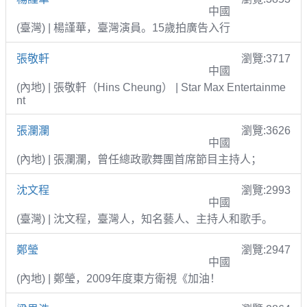
中國
(臺灣) | 楊謹華，臺灣演員。15歲拍廣告入行
張敬軒
瀏覽:3717
中國
(內地) | 張敬軒（Hins Cheung） | Star Max Entertainme
nt
張瀾瀾
瀏覽:3626
中國
(內地) | 張瀾瀾，曾任總政歌舞團首席節目主持人；
沈文程
瀏覽:2993
中國
(臺灣) | 沈文程，臺灣人，知名藝人、主持人和歌手。
鄭瑩
瀏覽:2947
中國
(內地) | 鄭瑩，2009年度東方衛視《加油！