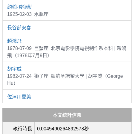
約翰-費德勒
1925-02-03 水瓶座
長谷部安春
趙鴻飛
1978-07-09 巨蟹座 北京電影學院電視制作系本科 | 趙鴻
飛（1978年7月9日）
胡宇威
1982-07-24 獅子座 紐約圣諾望大學 | 胡宇威（George
Hu）
佐津川愛美
本文統計信息
執行時長
0.0045490264892578秒