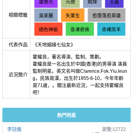
盧惠光
元德
姚煒
王晶
相關標籤
吳家麗
失業生
愈墮落愈英雄
絕色神偷
急凍奇俠
赤裸羔羊
代表作品
《天地姻緣七仙女》
霍耀良，著名導演、監制、策劃。
霍耀良是一名出生於中國(香港)的男導演 演員
監制明星。英文名叫做Clarence.Fok.Yiu.leun
近況簡介
g，民族是漢，出生於1955-6-10，今年年齡
是71歲，。關注最新近況，一起支持霍耀良
吧！
熱門明星
李冠儀
瀏覽:12722