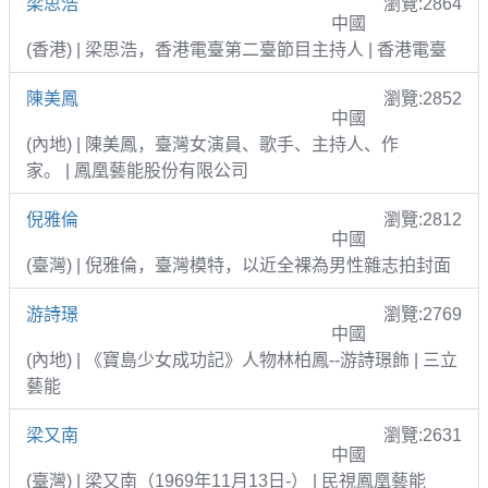
梁思浩
瀏覽:2864
中國
(香港) | 梁思浩，香港電臺第二臺節目主持人 | 香港電臺
陳美鳳
瀏覽:2852
中國
(內地) | 陳美鳳，臺灣女演員、歌手、主持人、作
家。 | 鳳凰藝能股份有限公司
倪雅倫
瀏覽:2812
中國
(臺灣) | 倪雅倫，臺灣模特，以近全裸為男性雜志拍封面
游詩璟
瀏覽:2769
中國
(內地) | 《寶島少女成功記》人物林柏鳳--游詩璟飾 | 三立
藝能
梁又南
瀏覽:2631
中國
(臺灣) | 梁又南（1969年11月13日-） | 民視鳳凰藝能