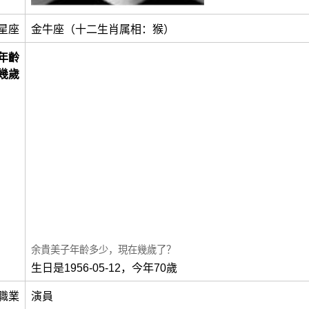
星座
金牛座（十二生肖属相：猴）
年齡
幾歲
余貴美子年齡多少，現在幾歲了？
生日是1956-05-12，今年70歲
職業
演員