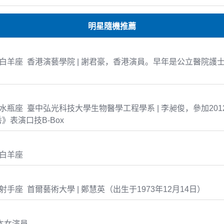
明星隨機推薦
3-23 白羊座 香港演藝學院 | 謝君豪，香港演員。早年是公立醫院
-01 水瓶座 臺中弘光科技大學生物醫學工程學系 | 李昶俊，參加20
》表演口技B-Box
6 白羊座
-14 射手座 首爾藝術大學 | 鄭慧英（出生于1973年12月14日）
本女演員。