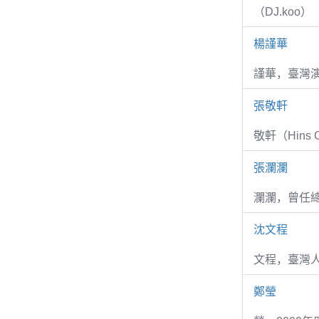
（DJ.koo）
楊謹華
謹華，臺灣演
張敬軒
敬軒（Hins Ch
張瀾瀾
瀾瀾，曾任
沈文程
文程，臺灣
鄭瑩