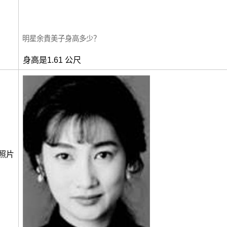
明星余貴美子身高多少？
身高是1.61 公尺
照片