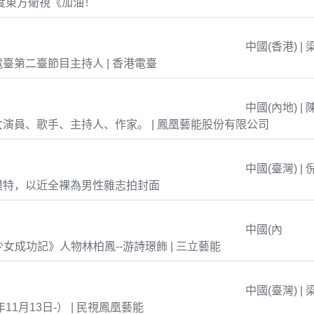
年度東方衛視《加油！
中國(香港) | 
臺第二臺節目主持人 | 香港電臺
中國(內地) | 
演員、歌手、主持人、作家。 | 鳳凰藝能股份有限公司
中國(臺灣) | 
模特，以近全裸為男性雜志拍封面
中國(內
島少女成功記》人物林柏鳳--游詩璟飾 | 三立藝能
中國(臺灣) | 
年11月13日-） | 民視鳳凰藝能