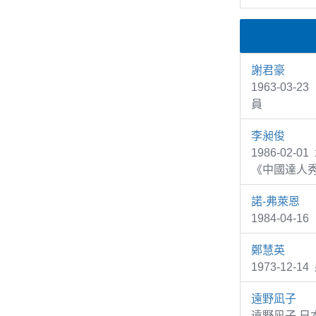
謝君豪
1963-0
員
李昶俊
1986-02
《中國達人秀
諾-弗萊恩
1984-04-1
鄭慧英
1973-12
遠野凪子
遠野凪子,日