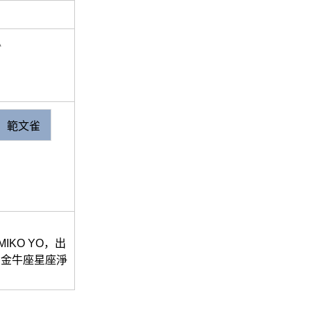
息
範文雀
KO YO，出
猴，金牛座星座淨