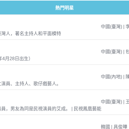
熱門明星
中國(臺灣) | 
臺灣人，著名主持人和平面模特
中國(臺灣) | 
年4月28日出生）
中國(內地) | 
女演員、主持人、歌仔戲藝人。
中國(臺灣) | 
員，男友為同是民視演員的艾成。 | 民視鳳凰藝能
韓國 | 具俊曄