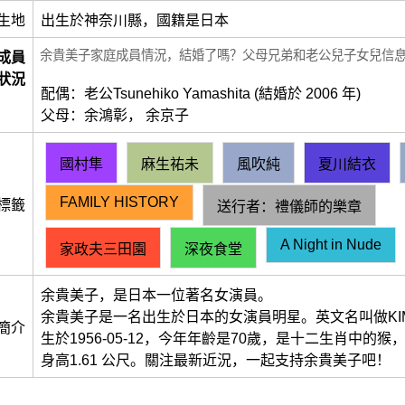
生地
出生於神奈川縣，國籍是日本
余貴美子家庭成員情況，結婚了嗎？父母兄弟和老公兒子女兒信
成員
狀況
配偶：老公Tsunehiko Yamashita (結婚於 2006 年)
父母：余鴻彰， 余京子
國村隼
麻生祐未
風吹純
夏川結衣
FAMILY HISTORY
標籤
送行者：禮儀師的樂章
A Night in Nude
家政夫三田園
深夜食堂
余貴美子，是日本一位著名女演員。
余貴美子是一名出生於日本的女演員明星。英文名叫做KIMI
簡介
生於1956-05-12，今年年齡是70歲，是十二生肖中的
身高1.61 公尺。關注最新近況，一起支持余貴美子吧！