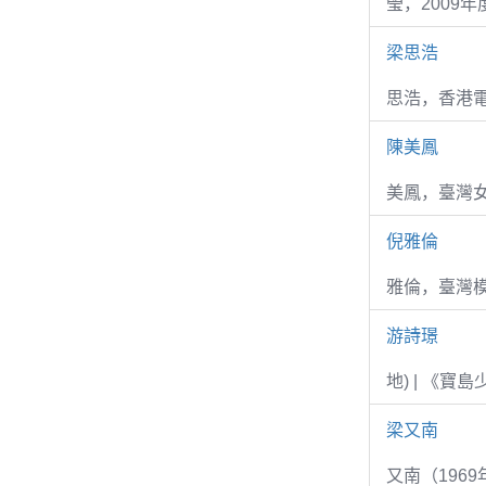
瑩，2009
梁思浩
思浩，香港電
陳美鳳
美鳳，臺灣女
倪雅倫
雅倫，臺灣
游詩璟
地) | 《寶
梁又南
又南（1969