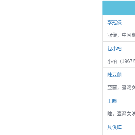
李冠儀
冠儀，中國
包小柏
小柏（1967
陳亞蘭
亞蘭，臺灣
王瞳
瞳，臺灣女演
具俊曄